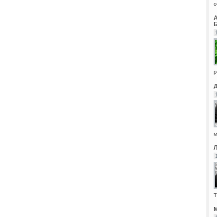
о
Б
р
м
Т
М