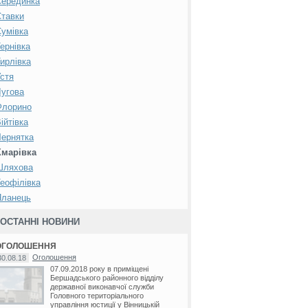
Серединка
тавки
умівка
ернівка
ирлівка
стя
угова
Флорино
ійтівка
ернятка
Хмарівка
Шляхова
еофілівка
Яланець
ОСТАННІ НОВИНИ
ОГОЛОШЕННЯ
Оголошення
30.08.18
07.09.2018 року в приміщені
Бершадського районного відділу
державної виконавчої служби
Головного територіального
управління юстиції у Вінницькій