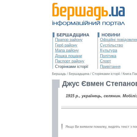
БЕРШАДЩИНА
НОВИНИ
Прапор району
Офіційні повідомле
Герб району
Суспільство
Мапа району
Культура
Дошка пошани
Політика
Паспорт району
Спорт
Сторінками історії
Привітання
Бершадь
/
Бершадщина
/
Сторінками історії
/
Книга Па
Джус Євмен Степанов
1915 р., українець, селянин. Мобілі
Якщо Ви виявили помилку, виділіть текст з по