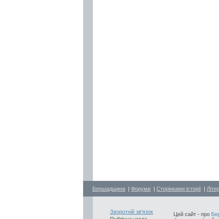
Бершадщина
|
Форуми
|
Сторінками історії
|
Літе
Зворотній зв'язок
Цей сайт - про
Бе