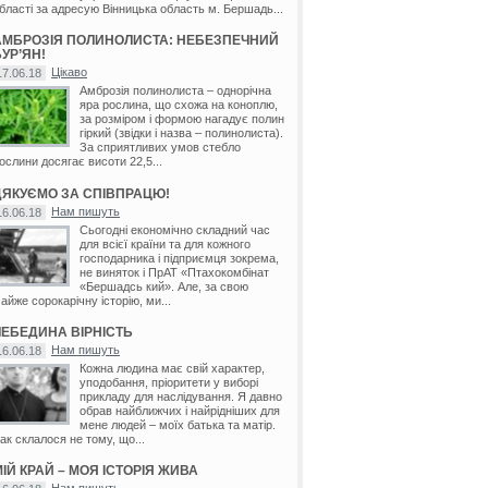
бласті за адресую Вінницька область м. Бершадь...
АМБРОЗІЯ ПОЛИНОЛИСТА: НЕБЕЗПЕЧНИЙ
УР’ЯН!
Цікаво
17.06.18
Амброзія полинолиста – однорічна
яра рослина, що схожа на коноплю,
за розміром і формою нагадує полин
гіркий (звідки і назва – полинолиста).
За сприятливих умов стебло
ослини досягає висоти 22,5...
ДЯКУЄМО ЗА СПІВПРАЦЮ!
Нам пишуть
16.06.18
Сьогодні економічно складний час
для всієї країни та для кожного
господарника і підприємця зокрема,
не виняток і ПрАТ «Птахокомбінат
«Бершадсь кий». Але, за свою
айже сорокарічну історію, ми...
ЛЕБЕДИНА ВІРНІСТЬ
Нам пишуть
16.06.18
Кожна людина має свій характер,
уподобання, пріоритети у виборі
прикладу для наслідування. Я давно
обрав найближчих і найрідніших для
мене людей – моїх батька та матір.
ак склалося не тому, що...
ІЙ КРАЙ – МОЯ ІСТОРІЯ ЖИВА