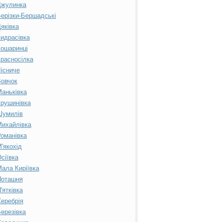
Джулинка
ерізки-Бершадські
яківка
идрасівка
ошаринці
расносілка
існиче
овчок
аньківка
рушинівка
Шумилів
ихайлівка
оманівка
'якохід
сіївка
ала Киріївка
Поташня
'ятківка
еребрія
ерезівка