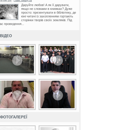
Нам пишуть
16.06.18
Даруйте любов! А як її дарувати,
якщо не словами в книжках? Дуже
просто: презентувати в бібліотеку, де
юні читачі із захопленням гортають
сторінки творів своїх земляків. Під
ас проведення...
ВІДЕО
ФОТОГАЛЕРЕЇ