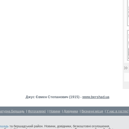
Джус Євмен Степанович (1915) -
www.bershad.ua
ратурна Бершадь
|
Фотогалереї
|
Новини
|
Довідники
|
Визначні місця
|
У нас в гостях!
ршадь
та бершадський район. Новини, довідники, безкоштовні оголошення,