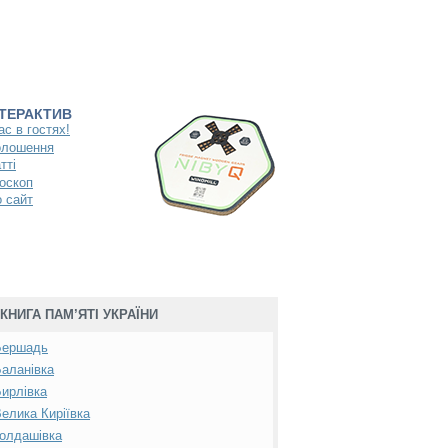
НТЕРАКТИВ
ас в гостях!
олошення
тті
оскоп
 сайт
КНИГА ПАМ’ЯТІ УКРАЇНИ
Бершадь
аланівка
ирлівка
елика Киріївка
олдашівка