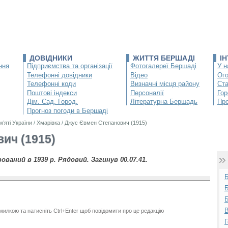
ДОВІДНИКИ
ЖИТТЯ БЕРШАДІ
І
ння
Підприємства та організації
Фотогалереї Бершаді
У н
Телефонні довідники
Відео
Ог
Телефонні коди
Визначні місця району
Ста
Поштові індекси
Персоналії
Гор
Дім. Сад. Город.
Літературна Бершадь
Про
Прогноз погоди в Бершаді
м’яті України
/
Хмарівка
/
Джус Євмен Степанович (1915)
ич (1915)
зований в 1939 р. Рядовий. Загинув 00.07.41.
Б
Б
В
милкою та натисніть Ctrl+Enter щоб повідомити про це редакцію
Г