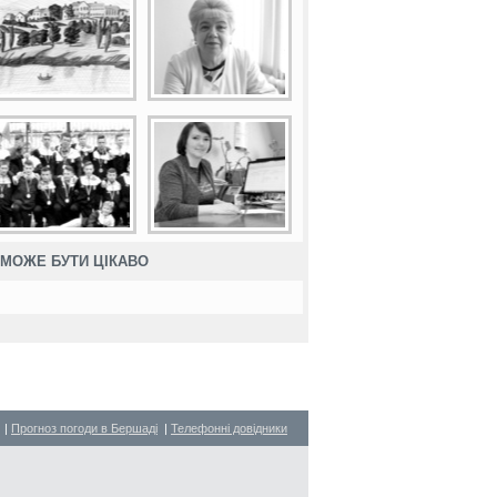
МОЖЕ БУТИ ЦІКАВО
|
Прогноз погоди в Бершаді
|
Телефонні довідники