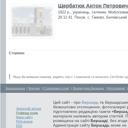
Щербатюк Антон Петрович 
1922 р., українець, селянин. Мобілізова
29.12.41. Похов. с. Гамово, Белевський 
Сторінки:
Якщо Ви виявили помилку, виділіть текст з помилкою та натисніть Ctrl+Enter щ
Бершадщина
|
Форуми
|
Сторінками історії
|
Літературна Бершадь
|
Фотогалереї
Цей сайт - про
Бершадь
та бершадський
безкоштовні оголошення, фотогалереї р
Зворотній зв'язок
підготовлено редакцією газети
«Берша
Публічна угода
матеріали належать авторам статтей. 
Мапа сайту
розміщена на сайті
Бершаді
, без згод
PDA-версія
Адміністрація сайту
Бершадь
може не п
RSS