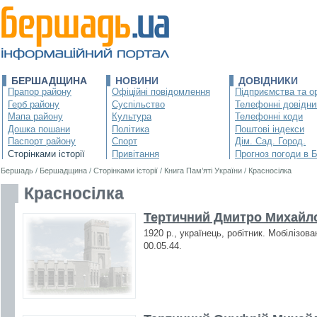
БЕРШАДЩИНА
НОВИНИ
ДОВІДНИКИ
Прапор району
Офіційні повідомлення
Підприємства та ор
Герб району
Суспільство
Телефонні довідни
Мапа району
Культура
Телефонні коди
Дошка пошани
Політика
Поштові індекси
Паспорт району
Спорт
Дім. Сад. Город.
Сторінками історії
Привітання
Прогноз погоди в 
Бершадь
/
Бершадщина
/
Сторінками історії
/
Книга Пам’яті України
/
Красносілка
Красносілка
Тертичний Дмитро Михайло
1920 р., українець, робітник. Мобілізов
00.05.44.