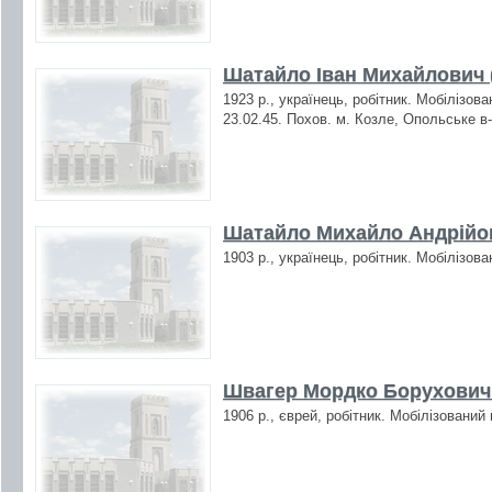
Шатайло Іван Михайлович 
1923 р., українець, робітник. Мобілізов
23.02.45. Похов. м. Козле, Опольське в
Шатайло Михайло Андрійов
1903 р., українець, робітник. Мобілізов
Швагер Мордко Борухович 
1906 р., єврей, робітник. Мобілізований