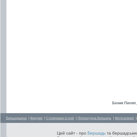
Беник Пилип 
Бершадщина
|
Форуми
|
Сторінками історії
|
Літературна Бершадь
|
Фотогалереї
Цей сайт - про
Бершадь
та бершадський