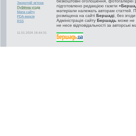
безкоштовні оголошення, фотогалереї р
Зворотній зв'язок
підготовлено редакцією газети
«Берша
Публічна угода
матеріали належать авторам статтей. 
Мапа сайту
розміщена на сайті
Бершаді
, без згод
PDA-версія
Адміністрація сайту
Бершадь
може не п
RSS
не несе відповідальності за авторські м
11.01.2026 18:44:31