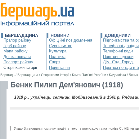
БЕРШАДЩИНА
НОВИНИ
ДОВІДНИКИ
Прапор району
Офіційні повідомлення
Підприємства та ор
Герб району
Суспільство
Телефонні довідни
Мапа району
Культура
Телефонні коди
Дошка пошани
Політика
Поштові індекси
Паспорт району
Спорт
Дім. Сад. Город.
Сторінками історії
Привітання
Прогноз погоди в 
Бершадь
/
Бершадщина
/
Сторінками історії
/
Книга Пам’яті України
/
Кидрасівка
/
Беник
Беник Пилип Дем'янович (1918)
1918 р., українець, селянин. Мобілізований в 1941 р. Рядовий
Якщо Ви виявили помилку, виділіть текст з помилкою та натисніть Ctrl+Enter щ