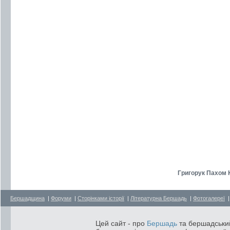
Григорук Пахом 
Бершадщина
|
Форуми
|
Сторінками історії
|
Літературна Бершадь
|
Фотогалереї
Цей сайт - про
Бершадь
та бершадський