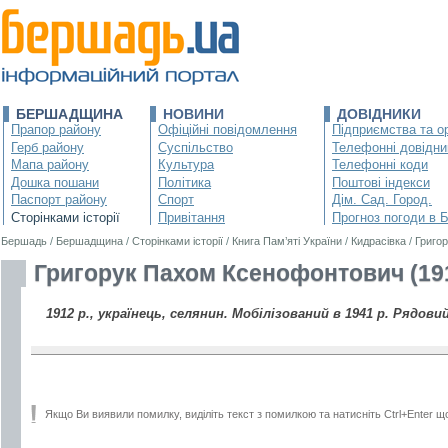
БЕРШАДЩИНА
НОВИНИ
ДОВІДНИКИ
Прапор району
Офіційні повідомлення
Підприємства та ор
Герб району
Суспільство
Телефонні довідни
Мапа району
Культура
Телефонні коди
Дошка пошани
Політика
Поштові індекси
Паспорт району
Спорт
Дім. Сад. Город.
Сторінками історії
Привітання
Прогноз погоди в 
Бершадь
/
Бершадщина
/
Сторінками історії
/
Книга Пам’яті України
/
Кидрасівка
/
Григо
Григорук Пахом Ксенофонтович (19
1912 р., українець, селянин. Мобілізований в 1941 р. Рядовий
Якщо Ви виявили помилку, виділіть текст з помилкою та натисніть Ctrl+Enter щ