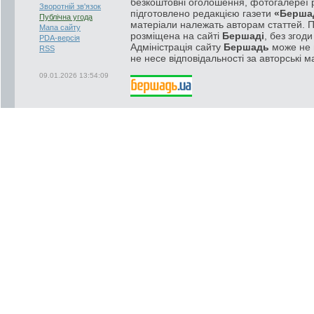
безкоштовні оголошення, фотогалереї р
Зворотній зв'язок
підготовлено редакцією газети
«Берша
Публічна угода
матеріали належать авторам статтей. 
Мапа сайту
розміщена на сайті
Бершаді
, без згод
PDA-версія
Адміністрація сайту
Бершадь
може не п
RSS
не несе відповідальності за авторські м
09.01.2026 13:54:09