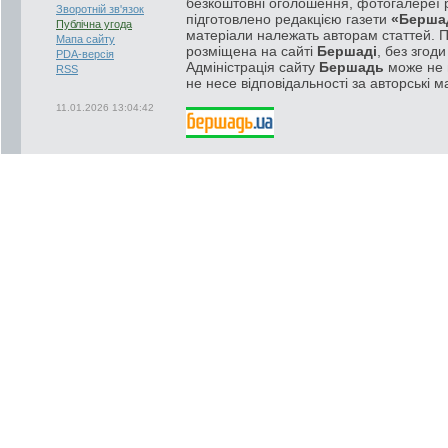
безкоштовні оголошення, фотогалереї р
Зворотній зв'язок
підготовлено редакцією газети
«Берша
Публічна угода
матеріали належать авторам статтей. 
Мапа сайту
розміщена на сайті
Бершаді
, без згод
PDA-версія
Адміністрація сайту
Бершадь
може не п
RSS
не несе відповідальності за авторські м
11.01.2026 13:04:42