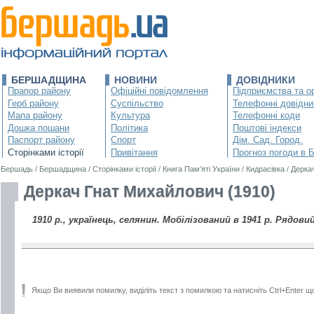
БЕРШАДЩИНА
НОВИНИ
ДОВІДНИКИ
Прапор району
Офіційні повідомлення
Підприємства та ор
Герб району
Суспільство
Телефонні довідни
Мапа району
Культура
Телефонні коди
Дошка пошани
Політика
Поштові індекси
Паспорт району
Спорт
Дім. Сад. Город.
Сторінками історії
Привітання
Прогноз погоди в 
Бершадь
/
Бершадщина
/
Сторінками історії
/
Книга Пам’яті України
/
Кидрасівка
/
Дерка
Деркач Гнат Михайлович (1910)
1910 р., українець, селянин. Мобілізований в 1941 р. Рядовий
Якщо Ви виявили помилку, виділіть текст з помилкою та натисніть Ctrl+Enter щ