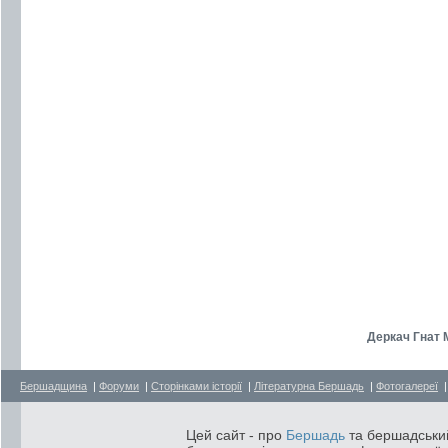
Деркач Гнат 
Бершадщина
|
Форуми
|
Сторінками історії
|
Літературна Бершадь
|
Фотогалереї
Цей сайт - про
Бершадь
та бершадський