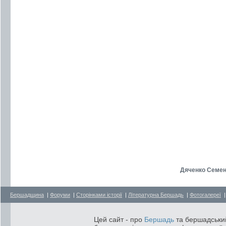
Дяченко Семен
Бершадщина
|
Форуми
|
Сторінками історії
|
Літературна Бершадь
|
Фотогалереї
Цей сайт - про
Бершадь
та бершадський