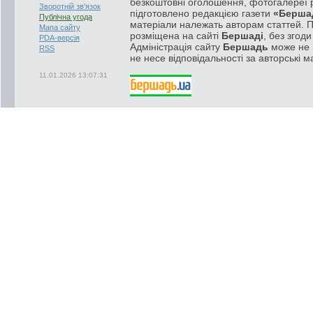
безкоштовні оголошення, фотогалереї р
Зворотній зв'язок
підготовлено редакцією газети
«Берша
Публічна угода
матеріали належать авторам статтей. 
Мапа сайту
розміщена на сайті
Бершаді
, без згод
PDA-версія
Адміністрація сайту
Бершадь
може не п
RSS
не несе відповідальності за авторські м
11.01.2026 13:07:31