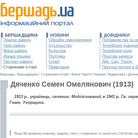
БЕРШАДЩИНА
НОВИНИ
ДОВІДНИКИ
Прапор району
Офіційні повідомлення
Підприємства та ор
Герб району
Суспільство
Телефонні довідни
Мапа району
Культура
Телефонні коди
Дошка пошани
Політика
Поштові індекси
Паспорт району
Спорт
Дім. Сад. Город.
Сторінками історії
Привітання
Прогноз погоди в 
Бершадь
/
Бершадщина
/
Сторінками історії
/
Книга Пам’яті України
/
Кидрасівка
/
Дячен
Дяченко Семен Омелянович (1913)
1913 р., українець, селянин. Мобілізований в 1941 р. Гв. серж
Гнат, Угорщина.
Якщо Ви виявили помилку, виділіть текст з помилкою та натисніть Ctrl+Enter щ