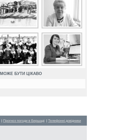
МОЖЕ БУТИ ЦІКАВО
|
Прогноз погоди в Бершаді
|
Телефонні довідники