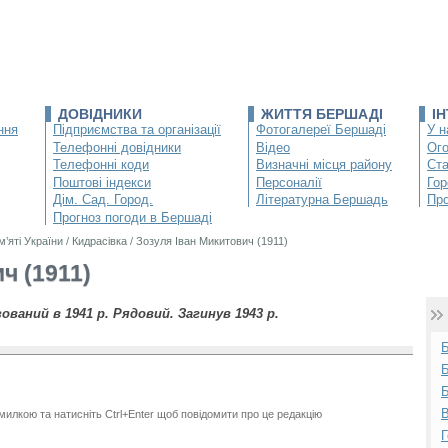
ДОВІДНИКИ
ЖИТТЯ БЕРШАДІ
І
ння
Підприємства та організації
Фотогалереї Бершаді
У н
Телефонні довідники
Відео
Ог
Телефонні коди
Визначні місця району
Ста
Поштові індекси
Персоналії
Гор
Дім. Сад. Город.
Літературна Бершадь
Про
Прогноз погоди в Бершаді
м’яті України
/
Кидрасівка
/
Зозуля Іван Микитович (1911)
ч (1911)
зований в 1941 р. Рядовий. Загинув 1943 р.
Б
Б
В
милкою та натисніть Ctrl+Enter щоб повідомити про це редакцію
Г