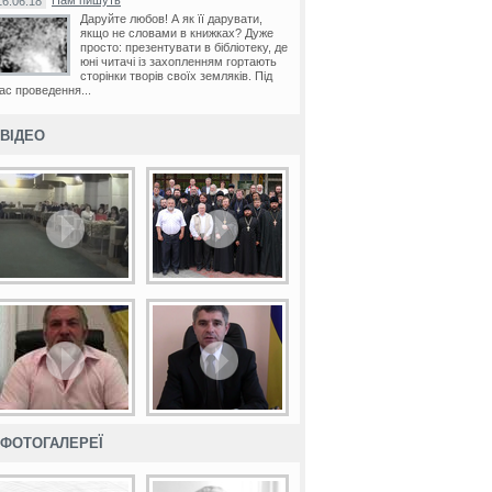
Нам пишуть
16.06.18
Даруйте любов! А як її дарувати,
якщо не словами в книжках? Дуже
просто: презентувати в бібліотеку, де
юні читачі із захопленням гортають
сторінки творів своїх земляків. Під
ас проведення...
ВІДЕО
ФОТОГАЛЕРЕЇ