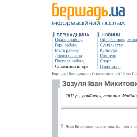
БЕРШАДЩИНА
НОВИНИ
Прапор району
Офіційні повідомле
Герб району
Суспільство
Мапа району
Культура
Дошка пошани
Політика
Паспорт району
Спорт
Сторінками історії
Привітання
Бершадь
/
Бершадщина
/
Сторінками історії
/
Книга Па
Зозуля Іван Микитови
1911 р., українець, селянин. Мобілі
Якщо Ви виявили помилку, виділіть текст з по