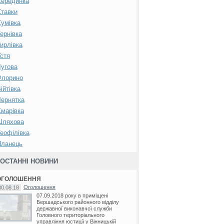
Серединка
тавки
умівка
ернівка
ирлівка
стя
угова
Флорино
ійтівка
ернятка
марівка
Шляхова
еофілівка
Яланець
ОСТАННІ НОВИНИ
ОГОЛОШЕННЯ
Оголошення
30.08.18
07.09.2018 року в приміщені
Бершадського районного відділу
державної виконавчої служби
Головного територіального
управління юстиції у Вінницькій