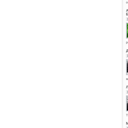
о
Б
р
м
Т
М