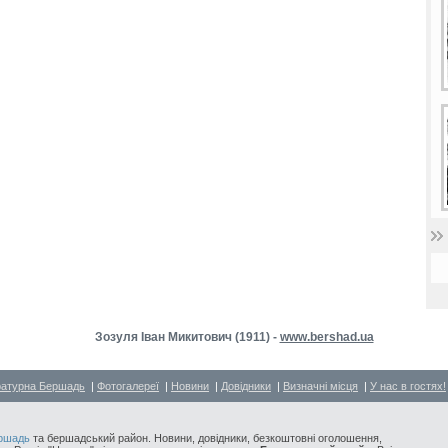
Зозуля Іван Микитович (1911) -
www.bershad.ua
ратурна Бершадь
|
Фотогалереї
|
Новини
|
Довідники
|
Визначні місця
|
У нас в гостях!
ршадь
та бершадський район. Новини, довідники, безкоштовні оголошення,