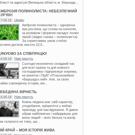
бласті за адресую Вінницька область м. Бершадь...
АМБРОЗІЯ ПОЛИНОЛИСТА: НЕБЕЗПЕЧНИЙ
УР’ЯН!
Цікаво
17.06.18
Амброзія полинолиста – однорічна
яра рослина, що схожа на коноплю,
за розміром і формою нагадує полин
гіркий (звідки і назва – полинолиста).
За сприятливих умов стебло
ослини досягає висоти 22,5...
ДЯКУЄМО ЗА СПІВПРАЦЮ!
Нам пишуть
16.06.18
Сьогодні економічно складний час
для всієї країни та для кожного
господарника і підприємця зокрема,
не виняток і ПрАТ «Птахокомбінат
«Бершадсь кий». Але, за свою
айже сорокарічну історію, ми...
ЛЕБЕДИНА ВІРНІСТЬ
Нам пишуть
16.06.18
Кожна людина має свій характер,
уподобання, пріоритети у виборі
прикладу для наслідування. Я давно
обрав найближчих і найрідніших для
мене людей – моїх батька та матір.
ак склалося не тому, що...
ІЙ КРАЙ – МОЯ ІСТОРІЯ ЖИВА