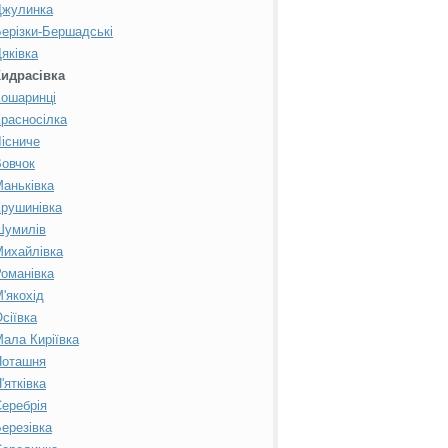
Джулинка
ерізки-Бершадські
яківка
Кидрасівка
ошаринці
расносілка
існиче
овчок
аньківка
рушинівка
Шумилів
ихайлівка
оманівка
'якохід
сіївка
ала Киріївка
Поташня
'ятківка
еребрія
ерезівка