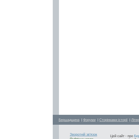
Бершадщина
|
Форуми
|
Сторінками історії
|
Літе
Зворотній зв'язок
Цей сайт - про
Бе