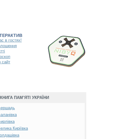
НТЕРАКТИВ
ас в гостях!
олошення
тті
оскоп
 сайт
КНИГА ПАМ’ЯТІ УКРАЇНИ
Бершадь
аланівка
ирлівка
елика Киріївка
олдашівка