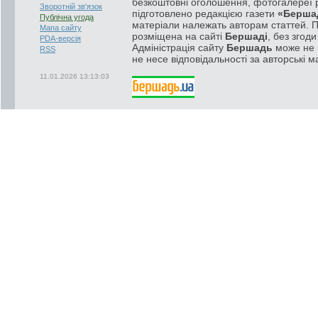
безкоштовні оголошення, фотогалереї р
Зворотній зв'язок
підготовлено редакцією газети
«Берша
Публічна угода
матеріали належать авторам статтей. 
Мапа сайту
розміщена на сайті
Бершаді
, без згод
PDA-версія
Адміністрація сайту
Бершадь
може не п
RSS
не несе відповідальності за авторські м
11.01.2026 13:13:03