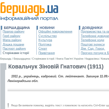
БЕРШАДЩИНА
НОВИНИ
ДОВІДНИКИ
Прапор району
Офіційні повідомлення
Підприємства та ор
Герб району
Суспільство
Телефонні довідни
Мапа району
Культура
Телефонні коди
Дошка пошани
Політика
Поштові індекси
Паспорт району
Спорт
Дім. Сад. Город.
Сторінками історії
Привітання
Прогноз погоди в 
Бершадь
/
Бершадщина
/
Сторінками історії
/
Книга Пам’яті України
/
Кидрасівка
/
Коваль
Ковальчук Зіновій Гнатович (1911)
1911 р., українець, кадровий. Ст. лейтенант. Загинув 11.09.
Ленінградська обл.
Якщо Ви виявили помилку, виділіть текст з помилкою та натисніть Ctrl+Enter щ