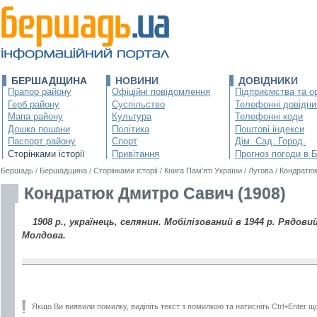
БЕРШАДЩИНА
НОВИНИ
ДОВІДНИКИ
Прапор району
Офіційні повідомлення
Підприємства та ор
Герб району
Суспільство
Телефонні довідни
Мапа району
Культура
Телефонні коди
Дошка пошани
Політика
Поштові індекси
Паспорт району
Спорт
Дім. Сад. Город.
Сторінками історії
Привітання
Прогноз погоди в 
Бершадь
/
Бершадщина
/
Сторінками історії
/
Книга Пам’яті України
/
Лугова
/
Кондратюк
Кондратюк Дмитро Савич (1908)
1908 р., українець, селянин. Мобілізований в 1944 р. Рядовий
Молдова.
Якщо Ви виявили помилку, виділіть текст з помилкою та натисніть Ctrl+Enter щ