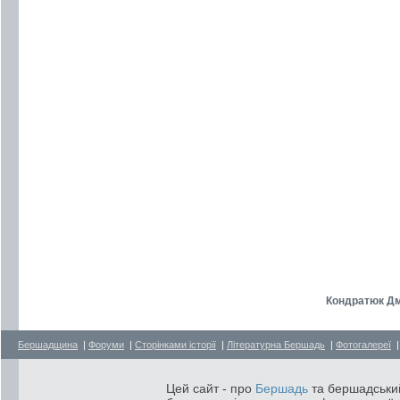
Кондратюк Дм
Бершадщина
|
Форуми
|
Сторінками історії
|
Літературна Бершадь
|
Фотогалереї
Цей сайт - про
Бершадь
та бершадський