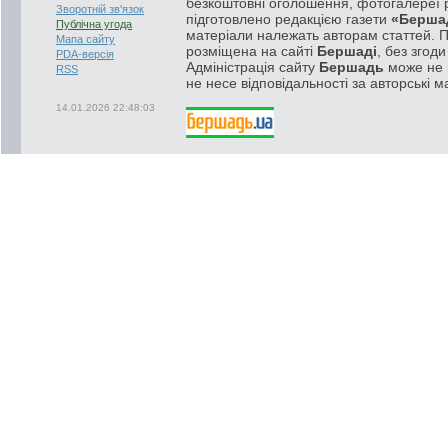
безкоштовні оголошення, фотогалереї р
Зворотній зв'язок
підготовлено редакцією газети
«Берша
Публічна угода
матеріали належать авторам статтей. 
Мапа сайту
розміщена на сайті
Бершаді
, без згод
PDA-версія
Адміністрація сайту
Бершадь
може не п
RSS
не несе відповідальності за авторські м
14.01.2026 22:48:03