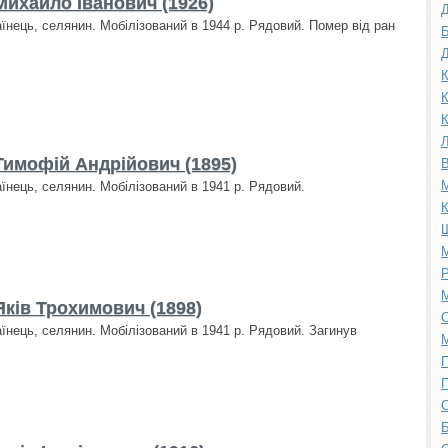
Михайло Іванович (1926)
аїнець, селянин. Мобілізований в 1944 р. Рядовий. Помер від ран
Б
Д
К
К
К
Л
Тимофій Андрійович (1895)
В
М
аїнець, селянин. Мобілізований в 1941 р. Рядовий.
К
М
Р
М
Яків Трохимович (1898)
О
аїнець, селянин. Мобілізований в 1941 р. Рядовий. Загинув
М
П
С
Б