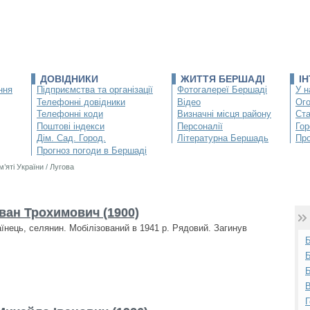
ДОВІДНИКИ
ЖИТТЯ БЕРШАДІ
І
ння
Підприємства та організації
Фотогалереї Бершаді
У н
Телефонні довідники
Відео
Ог
Телефонні коди
Визначні місця району
Ста
Поштові індекси
Персоналії
Гор
Дім. Сад. Город.
Літературна Бершадь
Про
Прогноз погоди в Бершаді
м’яті України
/
Лугова
Іван Трохимович (1900)
аїнець, селянин. Мобілізований в 1941 р. Рядовий. Загинув
Б
Б
В
Г