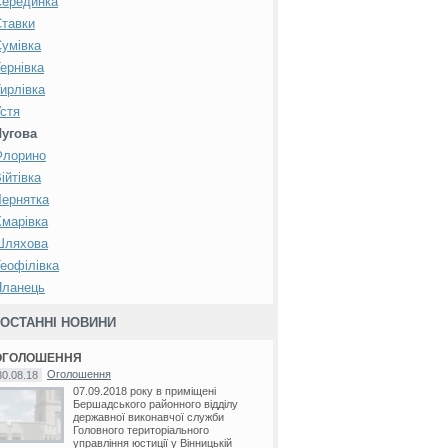
Серединка
тавки
умівка
ернівка
ирлівка
стя
Лугова
Флорино
ійтівка
ернятка
марівка
Шляхова
еофілівка
Яланець
ОСТАННІ НОВИНИ
ОГОЛОШЕННЯ
Оголошення
30.08.18
07.09.2018 року в приміщені
Бершадського районного відділу
державної виконавчої служби
Головного територіального
управління юстиції у Вінницькій