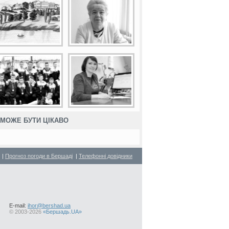
МОЖЕ БУТИ ЦІКАВО
|
Прогноз погоди в Бершаді
|
Телефонні довідники
E-mail:
ihor@bershad.ua
©
2003-2026
«Бершадь.UA»