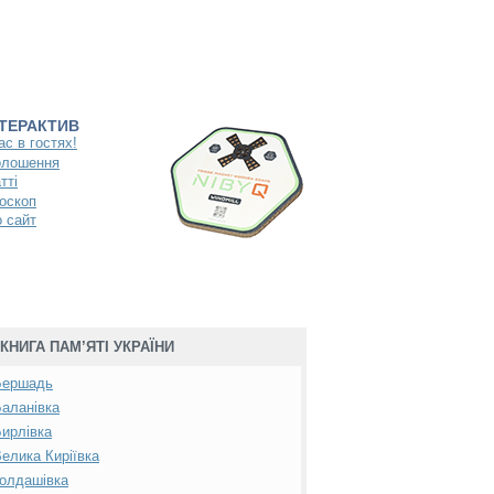
НТЕРАКТИВ
ас в гостях!
олошення
тті
оскоп
 сайт
КНИГА ПАМ’ЯТІ УКРАЇНИ
Бершадь
аланівка
ирлівка
елика Киріївка
олдашівка