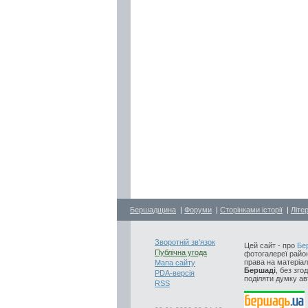
Бершадщина
|
Форуми
|
Сторінками історії
|
Літе
Зворотній зв'язок
Цей сайт - про
Бе
Публічна угода
фотогалереї район
права на матеріал
Мапа сайту
Бершаді
, без зго
PDA-версія
поділяти думку авт
RSS