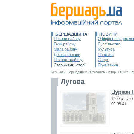
БЕРШАДЩИНА
НОВИНИ
Прапор району
Офіційні повідомле
Герб району
Суспільство
Мапа району
Культура
Дошка пошани
Політика
Паспорт району
Спорт
Сторінками історії
Привітання
Бершадь
/
Бершадщина
/
Сторінками історії
/
Книга Па
Лугова
Цуркан 
1900 р., укр
00.08.41.