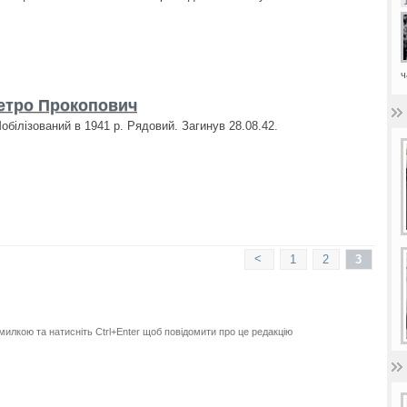
ч
тро Прокопович
обілізований в 1941 р. Рядовий. Загинув 28.08.42.
<
1
2
3
милкою та натисніть Ctrl+Enter щоб повідомити про це редакцію