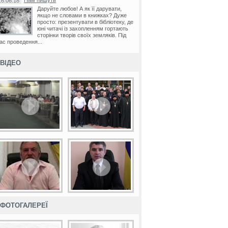
Нам пишуть
16.06.18
Даруйте любов! А як її дарувати,
якщо не словами в книжках? Дуже
просто: презентувати в бібліотеку, де
юні читачі із захопленням гортають
сторінки творів своїх земляків. Під
ас проведення...
ВІДЕО
ФОТОГАЛЕРЕЇ