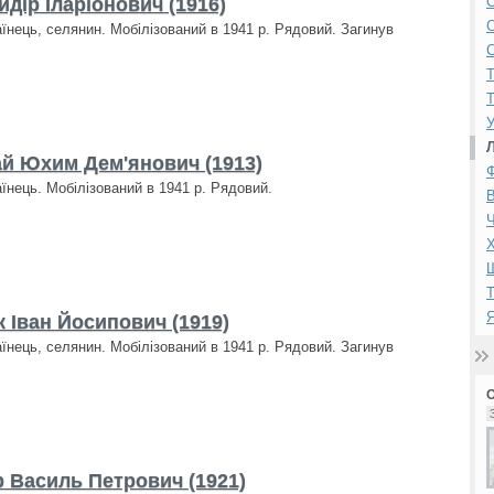
дір Іларіонович (1916)
С
аїнець, селянин. Мобілізований в 1941 р. Рядовий. Загинув
С
Т
Т
У
й Юхим Дем'янович (1913)
аїнець. Мобілізований в 1941 р. Рядовий.
В
Ч
Х
Т
 Іван Йосипович (1919)
аїнець, селянин. Мобілізований в 1941 р. Рядовий. Загинув
 Василь Петрович (1921)