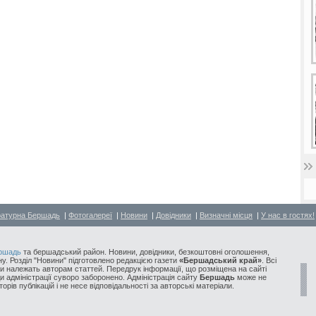
ратурна Бершадь
|
Фотогалереї
|
Новини
|
Довідники
|
Визначні місця
|
У нас в гостях!
ршадь
та бершадський район. Новини, довідники, безкоштовні оголошення,
у. Розділ "Новини" підготовлено редакцією газети
«Бершадський край»
. Всі
и належать авторам статтей. Передрук інформації, що розміщена на сайті
ди адміністрації суворо заборонено. Адміністрація сайту
Бершадь
може не
орів публікацій і не несе відповідальності за авторські матеріали.