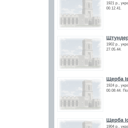
1921 р., укр
00.12.41.
Штундер
1902 р., укр
27.05.44.
Щерба І
1924 р., укр
00.08.44. По
Щерба І
1904 р., укр