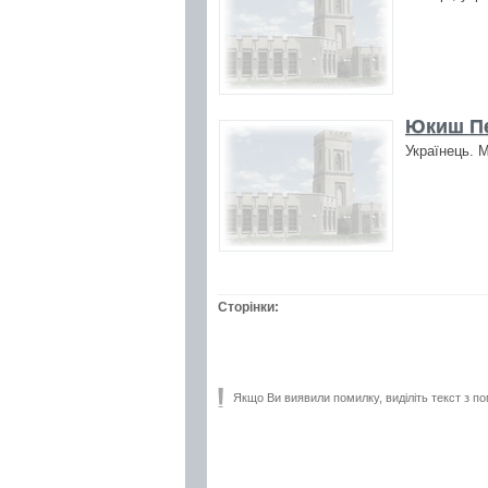
Юкиш Пе
Українець. М
Сторінки:
Якщо Ви виявили помилку, виділіть текст з по