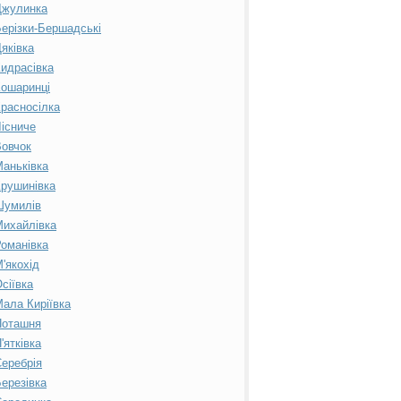
Джулинка
ерізки-Бершадські
яківка
идрасівка
ошаринці
расносілка
існиче
овчок
аньківка
рушинівка
Шумилів
ихайлівка
оманівка
'якохід
сіївка
ала Киріївка
Поташня
'ятківка
еребрія
ерезівка