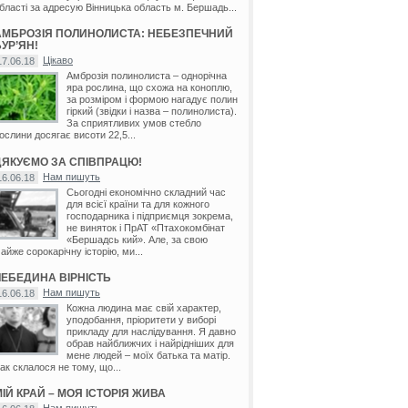
бласті за адресую Вінницька область м. Бершадь...
АМБРОЗІЯ ПОЛИНОЛИСТА: НЕБЕЗПЕЧНИЙ
УР’ЯН!
Цікаво
17.06.18
Амброзія полинолиста – однорічна
яра рослина, що схожа на коноплю,
за розміром і формою нагадує полин
гіркий (звідки і назва – полинолиста).
За сприятливих умов стебло
ослини досягає висоти 22,5...
ДЯКУЄМО ЗА СПІВПРАЦЮ!
Нам пишуть
16.06.18
Сьогодні економічно складний час
для всієї країни та для кожного
господарника і підприємця зокрема,
не виняток і ПрАТ «Птахокомбінат
«Бершадсь кий». Але, за свою
айже сорокарічну історію, ми...
ЛЕБЕДИНА ВІРНІСТЬ
Нам пишуть
16.06.18
Кожна людина має свій характер,
уподобання, пріоритети у виборі
прикладу для наслідування. Я давно
обрав найближчих і найрідніших для
мене людей – моїх батька та матір.
ак склалося не тому, що...
ІЙ КРАЙ – МОЯ ІСТОРІЯ ЖИВА