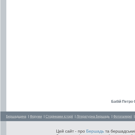
Бабій Петро 
Бершадщина
|
Форуми
|
Сторінками історії
|
Літературна Бершадь
|
Фотогалереї
Цей сайт - про
Бершадь
та бершадський