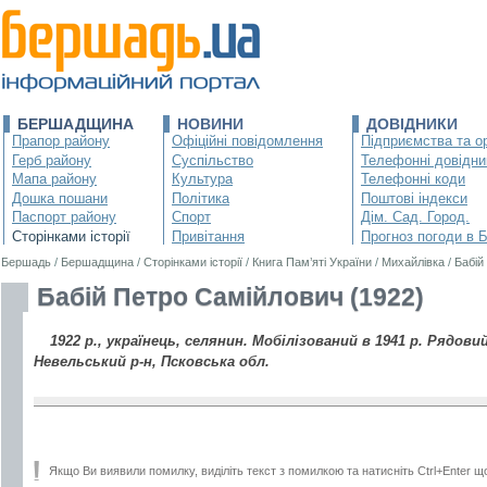
БЕРШАДЩИНА
НОВИНИ
ДОВІДНИКИ
Прапор району
Офіційні повідомлення
Підприємства та ор
Герб району
Суспільство
Телефонні довідни
Мапа району
Культура
Телефонні коди
Дошка пошани
Політика
Поштові індекси
Паспорт району
Спорт
Дім. Сад. Город.
Сторінками історії
Привітання
Прогноз погоди в 
Бершадь
/
Бершадщина
/
Сторінками історії
/
Книга Пам’яті України
/
Михайлівка
/
Бабій
Бабій Петро Самійлович (1922)
1922 р., українець, селянин. Мобілізований в 1941 р. Рядовий
Невельський р-н, Псковська обл.
Якщо Ви виявили помилку, виділіть текст з помилкою та натисніть Ctrl+Enter щ