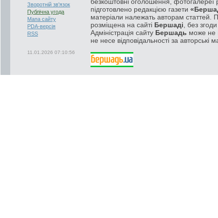
безкоштовні оголошення, фотогалереї р
Зворотній зв'язок
підготовлено редакцією газети
«Берша
Публічна угода
матеріали належать авторам статтей. 
Мапа сайту
розміщена на сайті
Бершаді
, без згод
PDA-версія
Адміністрація сайту
Бершадь
може не п
RSS
не несе відповідальності за авторські м
11.01.2026 07:10:56