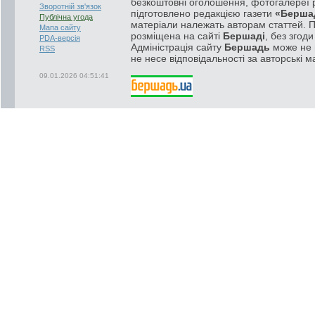
безкоштовні оголошення, фотогалереї р
Зворотній зв'язок
підготовлено редакцією газети
«Берша
Публічна угода
матеріали належать авторам статтей. 
Мапа сайту
розміщена на сайті
Бершаді
, без згод
PDA-версія
Адміністрація сайту
Бершадь
може не п
RSS
не несе відповідальності за авторські м
09.01.2026 04:51:41