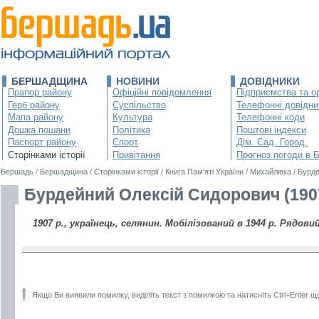
БЕРШАДЩИНА
НОВИНИ
ДОВІДНИКИ
Прапор району
Офіційні повідомлення
Підприємства та ор
Герб району
Суспільство
Телефонні довідни
Мапа району
Культура
Телефонні коди
Дошка пошани
Політика
Поштові індекси
Паспорт району
Спорт
Дім. Сад. Город.
Сторінками історії
Привітання
Прогноз погоди в 
Бершадь
/
Бершадщина
/
Сторінками історії
/
Книга Пам’яті України
/
Михайлівка
/
Бурде
Бурдейний Олексій Сидорович (190
1907 р., українець, селянин. Мобілізований в 1944 р. Рядовий
Якщо Ви виявили помилку, виділіть текст з помилкою та натисніть Ctrl+Enter щ