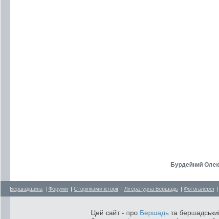
Бурдейний Олекс
Бершадщина
|
Форуми
|
Сторінками історії
|
Літературна Бершадь
|
Фотогалереї
Цей сайт - про
Бершадь
та бершадський