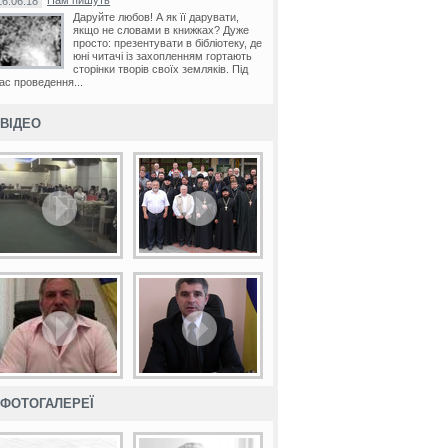
Нам пишуть
16.06.18
Даруйте любов! А як її дарувати,
якщо не словами в книжках? Дуже
просто: презентувати в бібліотеку, де
юні читачі із захопленням гортають
сторінки творів своїх земляків. Під
ас проведення...
ВІДЕО
ФОТОГАЛЕРЕЇ