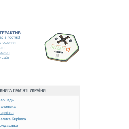
НТЕРАКТИВ
ас в гостях!
олошення
тті
оскоп
 сайт
КНИГА ПАМ’ЯТІ УКРАЇНИ
Бершадь
аланівка
ирлівка
елика Киріївка
олдашівка