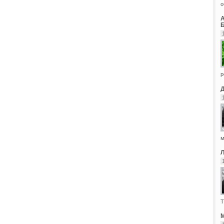
о
Б
р
м
Т
М