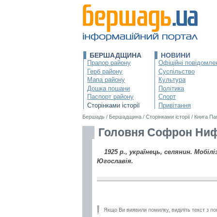
БЕРШАДЩИНА
НОВИНИ
Прапор району
Офіційні повідомле
Герб району
Суспільство
Мапа району
Культура
Дошка пошани
Політика
Паспорт району
Спорт
Сторінками історії
Привітання
Бершадь
/
Бершадщина
/
Сторінками історії
/
Книга Па
Головня Софрон Ниф
1925 р., українець, селянин. Мобілі
Югославія.
Якщо Ви виявили помилку, виділіть текст з по