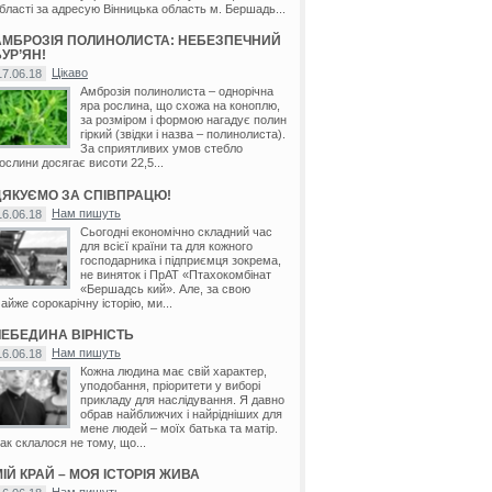
бласті за адресую Вінницька область м. Бершадь...
АМБРОЗІЯ ПОЛИНОЛИСТА: НЕБЕЗПЕЧНИЙ
УР’ЯН!
Цікаво
17.06.18
Амброзія полинолиста – однорічна
яра рослина, що схожа на коноплю,
за розміром і формою нагадує полин
гіркий (звідки і назва – полинолиста).
За сприятливих умов стебло
ослини досягає висоти 22,5...
ДЯКУЄМО ЗА СПІВПРАЦЮ!
Нам пишуть
16.06.18
Сьогодні економічно складний час
для всієї країни та для кожного
господарника і підприємця зокрема,
не виняток і ПрАТ «Птахокомбінат
«Бершадсь кий». Але, за свою
айже сорокарічну історію, ми...
ЛЕБЕДИНА ВІРНІСТЬ
Нам пишуть
16.06.18
Кожна людина має свій характер,
уподобання, пріоритети у виборі
прикладу для наслідування. Я давно
обрав найближчих і найрідніших для
мене людей – моїх батька та матір.
ак склалося не тому, що...
ІЙ КРАЙ – МОЯ ІСТОРІЯ ЖИВА