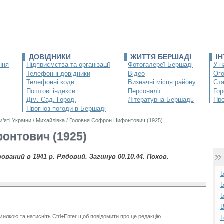
ДОВІДНИКИ
ЖИТТЯ БЕРШАДІ
І
ння
Підприємства та організації
Фотогалереї Бершаді
У н
Телефонні довідники
Відео
Ог
Телефонні коди
Визначні місця району
Ста
Поштові індекси
Персоналії
Гор
Дім. Сад. Город.
Літературна Бершадь
Про
Прогноз погоди в Бершаді
м’яті України
/
Михайлівка
/
Головня Софрон Нифонтович (1925)
онтович (1925)
зований в 1941 р. Рядовий. Загинув 00.10.44. Похов.
Б
Б
В
милкою та натисніть Ctrl+Enter щоб повідомити про це редакцію
Г