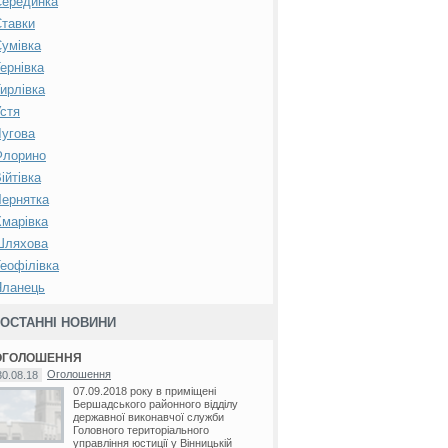
Серединка
тавки
умівка
ернівка
ирлівка
стя
угова
Флорино
ійтівка
ернятка
марівка
Шляхова
еофілівка
Яланець
ОСТАННІ НОВИНИ
ОГОЛОШЕННЯ
Оголошення
30.08.18
07.09.2018 року в приміщені
Бершадського районного відділу
державної виконавчої служби
Головного територіального
управління юстиції у Вінницькій