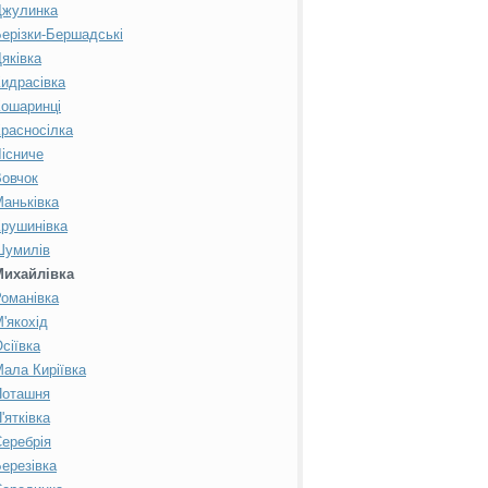
Джулинка
ерізки-Бершадські
яківка
идрасівка
ошаринці
расносілка
існиче
овчок
аньківка
рушинівка
Шумилів
Михайлівка
оманівка
'якохід
сіївка
ала Киріївка
Поташня
'ятківка
еребрія
ерезівка