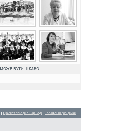
МОЖЕ БУТИ ЦІКАВО
|
Прогноз погоди в Бершаді
|
Телефонні довідники