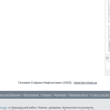
Головня Софрон Нифонтович (1925) -
www.bershad.ua
ратурна Бершадь
|
Фотогалереї
|
Новини
|
Довідники
|
Визначні місця
|
У нас в гостях!
ршадь
та бершадський район. Новини, довідники, безкоштовні оголошення,