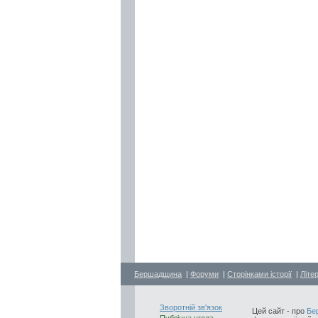
Бершадщина
|
Форуми
|
Сторінками історії
|
Літе
Зворотній зв'язок
Цей сайт - про
Бе