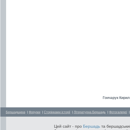
Гончарук Кирил
Бершадщина
|
Форуми
|
Сторінками історії
|
Літературна Бершадь
|
Фотогалереї
Цей сайт - про
Бершадь
та бершадський