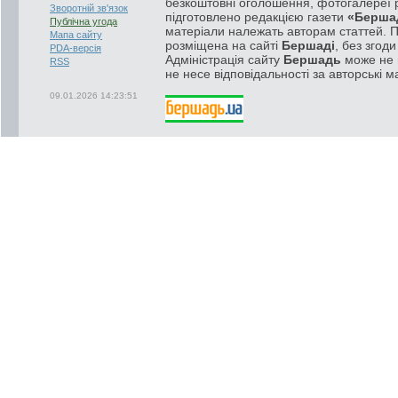
безкоштовні оголошення, фотогалереї р
Зворотній зв'язок
підготовлено редакцією газети
«Берша
Публічна угода
матеріали належать авторам статтей. 
Мапа сайту
розміщена на сайті
Бершаді
, без згод
PDA-версія
Адміністрація сайту
Бершадь
може не п
RSS
не несе відповідальності за авторські м
09.01.2026 14:23:51