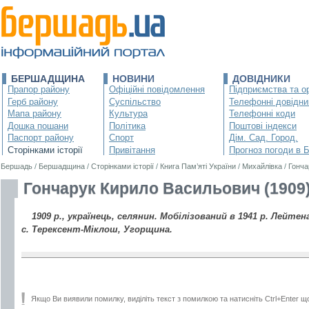
БЕРШАДЩИНА
НОВИНИ
ДОВІДНИКИ
Прапор району
Офіційні повідомлення
Підприємства та ор
Герб району
Суспільство
Телефонні довідни
Мапа району
Культура
Телефонні коди
Дошка пошани
Політика
Поштові індекси
Паспорт району
Спорт
Дім. Сад. Город.
Сторінками історії
Привітання
Прогноз погоди в 
Бершадь
/
Бершадщина
/
Сторінками історії
/
Книга Пам’яті України
/
Михайлівка
/
Гонча
Гончарук Кирило Васильович (1909
1909 р., українець, селянин. Мобілізований в 1941 р. Лейтен
с. Терексент-Міклош, Угорщина.
Якщо Ви виявили помилку, виділіть текст з помилкою та натисніть Ctrl+Enter щ