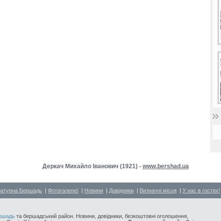
Деркач Михайло Іванович (1921) -
www.bershad.ua
ратурна Бершадь
|
Фотогалереї
|
Новини
|
Довідники
|
Визначні місця
|
У нас в гостях!
ршадь
та бершадський район. Новини, довідники, безкоштовні оголошення,