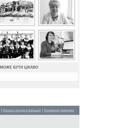
МОЖЕ БУТИ ЦІКАВО
|
Прогноз погоди в Бершаді
|
Телефонні довідники