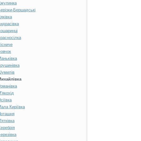
Джулинка
ерізки-Бершадські
яківка
идрасівка
ошаринці
расносілка
існиче
овчок
аньківка
рушинівка
Шумилів
Михайлівка
оманівка
'якохід
сіївка
ала Киріївка
Поташня
'ятківка
еребрія
ерезівка