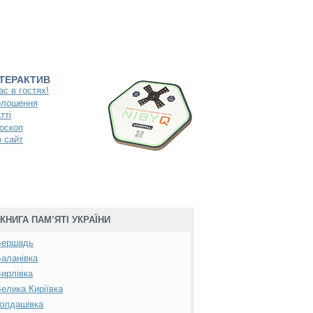
НТЕРАКТИВ
ас в гостях!
олошення
тті
оскоп
 сайт
КНИГА ПАМ’ЯТІ УКРАЇНИ
Бершадь
аланівка
ирлівка
елика Киріївка
олдашівка