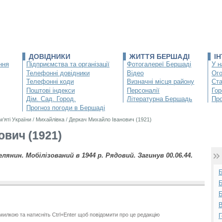
ДОВІДНИКИ
ЖИТТЯ БЕРШАДІ
І
ння
Підприємства та організації
Фотогалереї Бершаді
У н
Телефонні довідники
Відео
Ог
Телефонні коди
Визначні місця району
Ста
Поштові індекси
Персоналії
Гор
Дім. Сад. Город.
Літературна Бершадь
Про
Прогноз погоди в Бершаді
м’яті України
/
Михайлівка
/
Деркач Михайло Іванович (1921)
ович (1921)
селянин. Мобілізований в 1944 р. Рядовий. Загинув 00.06.44.
Б
Б
В
милкою та натисніть Ctrl+Enter щоб повідомити про це редакцію
Г