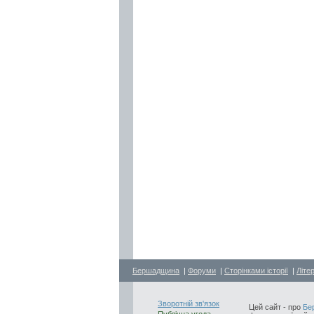
Бершадщина
|
Форуми
|
Сторінками історії
|
Літе
Зворотній зв'язок
Цей сайт - про
Бе