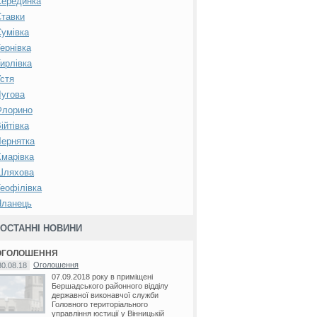
Серединка
тавки
умівка
ернівка
ирлівка
стя
угова
Флорино
ійтівка
ернятка
марівка
Шляхова
еофілівка
Яланець
ОСТАННІ НОВИНИ
ОГОЛОШЕННЯ
Оголошення
30.08.18
07.09.2018 року в приміщені
Бершадського районного відділу
державної виконавчої служби
Головного територіального
управління юстиції у Вінницькій