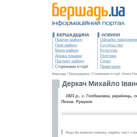
БЕРШАДЩИНА
НОВИНИ
Прапор району
Офіційні повідомле
Герб району
Суспільство
Мапа району
Культура
Дошка пошани
Політика
Паспорт району
Спорт
Сторінками історії
Привітання
Бершадь
/
Бершадщина
/
Сторінками історії
/
Книга Па
Деркач Михайло Іван
1921 р., с. Голдашівка, українець, 
Похов. Румунія.
Якщо Ви виявили помилку, виділіть текст з по