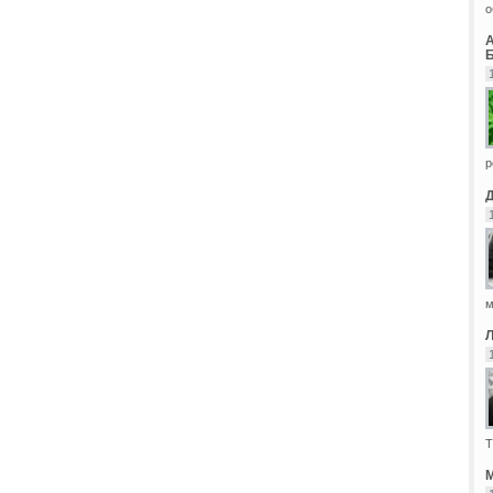
о
Б
р
м
Т
М