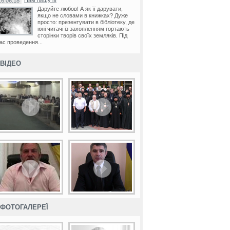
Нам пишуть
16.06.18
Даруйте любов! А як її дарувати,
якщо не словами в книжках? Дуже
просто: презентувати в бібліотеку, де
юні читачі із захопленням гортають
сторінки творів своїх земляків. Під
ас проведення...
ВІДЕО
ФОТОГАЛЕРЕЇ