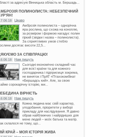
бласті за адресую Вінницька область м. Бершадь...
АМБРОЗІЯ ПОЛИНОЛИСТА: НЕБЕЗПЕЧНИЙ
УР’ЯН!
Цікаво
17.06.18
Амброзія полинолиста – однорічна
яра рослина, що схожа на коноплю,
за розміром і формою нагадує полин
гіркий (звідки і назва – полинолиста).
За сприятливих умов стебло
ослини досягає висоти 22,5...
ДЯКУЄМО ЗА СПІВПРАЦЮ!
Нам пишуть
16.06.18
Сьогодні економічно складний час
для всієї країни та для кожного
господарника і підприємця зокрема,
не виняток і ПрАТ «Птахокомбінат
«Бершадсь кий». Але, за свою
айже сорокарічну історію, ми...
ЛЕБЕДИНА ВІРНІСТЬ
Нам пишуть
16.06.18
Кожна людина має свій характер,
уподобання, пріоритети у виборі
прикладу для наслідування. Я давно
обрав найближчих і найрідніших для
мене людей – моїх батька та матір.
ак склалося не тому, що...
ІЙ КРАЙ – МОЯ ІСТОРІЯ ЖИВА