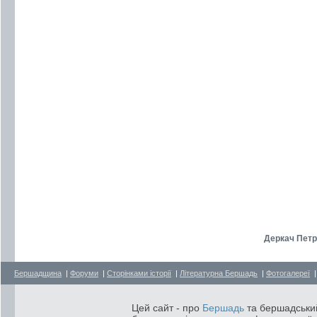
Деркач Петро
Бершадщина
|
Форуми
|
Сторінками історії
|
Літературна Бершадь
|
Фотогалереї
Цей сайт - про
Бершадь
та бершадський