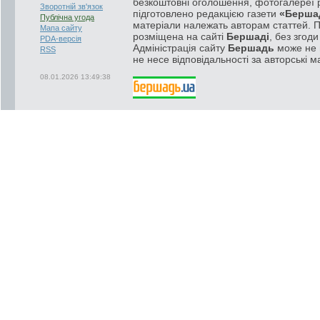
безкоштовні оголошення, фотогалереї р
Зворотній зв'язок
підготовлено редакцією газети
«Берша
Публічна угода
матеріали належать авторам статтей. 
Мапа сайту
розміщена на сайті
Бершаді
, без згод
PDA-версія
Адміністрація сайту
Бершадь
може не п
RSS
не несе відповідальності за авторські м
08.01.2026 13:49:38