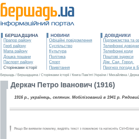
БЕРШАДЩИНА
НОВИНИ
ДОВІДНИКИ
Прапор району
Офіційні повідомлення
Підприємства та ор
Герб району
Суспільство
Телефонні довідни
Мапа району
Культура
Телефонні коди
Дошка пошани
Політика
Поштові індекси
Паспорт району
Спорт
Дім. Сад. Город.
Сторінками історії
Привітання
Прогноз погоди в 
Бершадь
/
Бершадщина
/
Сторінками історії
/
Книга Пам’яті України
/
Михайлівка
/
Дерка
Деркач Петро Іванович (1916)
1916 р., українець, селянин. Мобілізований в 1941 р. Рядовий
Якщо Ви виявили помилку, виділіть текст з помилкою та натисніть Ctrl+Enter щ