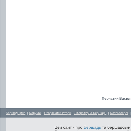
Пернатий Василь
Бершадщина
|
Форуми
|
Сторінками історії
|
Літературна Бершадь
|
Фотогалереї
Цей сайт - про
Бершадь
та бершадський