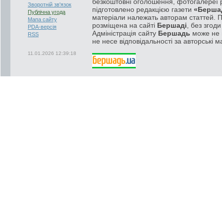
безкоштовні оголошення, фотогалереї р
Зворотній зв'язок
підготовлено редакцією газети
«Берша
Публічна угода
матеріали належать авторам статтей. 
Мапа сайту
розміщена на сайті
Бершаді
, без згод
PDA-версія
Адміністрація сайту
Бершадь
може не п
RSS
не несе відповідальності за авторські м
11.01.2026 12:39:18