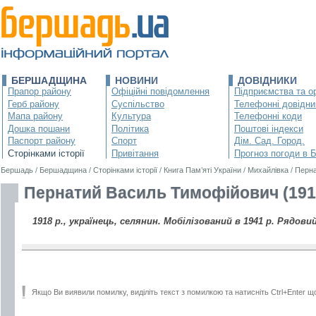
БЕРШАДЩИНА
НОВИНИ
ДОВІДНИКИ
Прапор району
Офіційні повідомлення
Підприємства та ор
Герб району
Суспільство
Телефонні довідни
Мапа району
Культура
Телефонні коди
Дошка пошани
Політика
Поштові індекси
Паспорт району
Спорт
Дім. Сад. Город.
Сторінками історії
Привітання
Прогноз погоди в 
Бершадь
/
Бершадщина
/
Сторінками історії
/
Книга Пам’яті України
/
Михайлівка
/
Перна
Пернатий Василь Тимофійович (191
1918 р., українець, селянин. Мобілізований в 1941 р. Рядовий
Якщо Ви виявили помилку, виділіть текст з помилкою та натисніть Ctrl+Enter щ