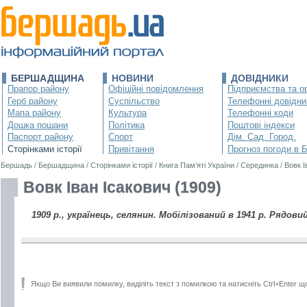
БЕРШАДЩИНА
НОВИНИ
ДОВІДНИКИ
Прапор району
Офіційні повідомлення
Підприємства та ор
Герб району
Суспільство
Телефонні довідни
Мапа району
Культура
Телефонні коди
Дошка пошани
Політика
Поштові індекси
Паспорт району
Спорт
Дім. Сад. Город.
Сторінками історії
Привітання
Прогноз погоди в 
Бершадь
/
Бершадщина
/
Сторінками історії
/
Книга Пам’яті України
/
Серединка
/
Вовк І
Вовк Іван Ісакович (1909)
1909 р., українець, селянин. Мобілізований в 1941 р. Рядовий
Якщо Ви виявили помилку, виділіть текст з помилкою та натисніть Ctrl+Enter щ