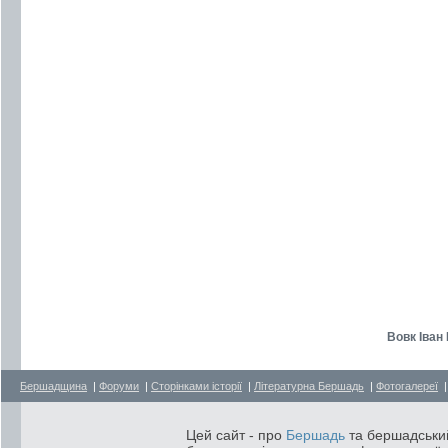
Вовк Іван 
Бершадщина
|
Форуми
|
Сторінками історії
|
Літературна Бершадь
|
Фотогалереї
Цей сайт - про
Бершадь
та бершадський