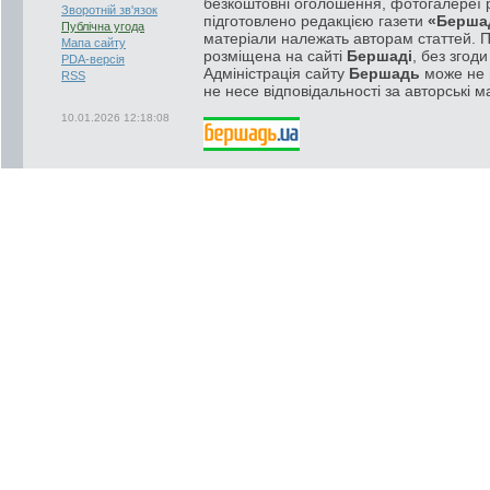
безкоштовні оголошення, фотогалереї р
Зворотній зв'язок
підготовлено редакцією газети
«Берша
Публічна угода
матеріали належать авторам статтей. 
Мапа сайту
розміщена на сайті
Бершаді
, без згод
PDA-версія
Адміністрація сайту
Бершадь
може не п
RSS
не несе відповідальності за авторські м
10.01.2026 12:18:08