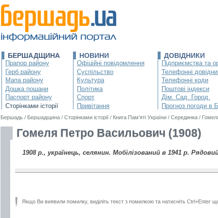
БЕРШАДЩИНА
НОВИНИ
ДОВІДНИКИ
Прапор району
Офіційні повідомлення
Підприємства та ор
Герб району
Суспільство
Телефонні довідни
Мапа району
Культура
Телефонні коди
Дошка пошани
Політика
Поштові індекси
Паспорт району
Спорт
Дім. Сад. Город.
Сторінками історії
Привітання
Прогноз погоди в 
Бершадь
/
Бершадщина
/
Сторінками історії
/
Книга Пам’яті України
/
Серединка
/
Гомел
Гомеля Петро Васильович (1908)
1908 р., українець, селянин. Мобілізований в 1941 р. Рядовий
Якщо Ви виявили помилку, виділіть текст з помилкою та натисніть Ctrl+Enter щ