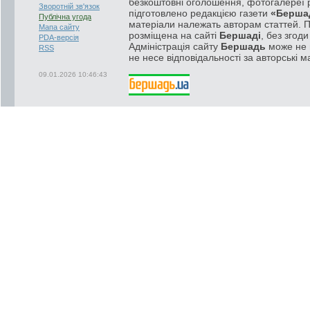
безкоштовні оголошення, фотогалереї р
Зворотній зв'язок
підготовлено редакцією газети
«Берша
Публічна угода
матеріали належать авторам статтей. 
Мапа сайту
розміщена на сайті
Бершаді
, без згод
PDA-версія
Адміністрація сайту
Бершадь
може не п
RSS
не несе відповідальності за авторські м
09.01.2026 10:46:43