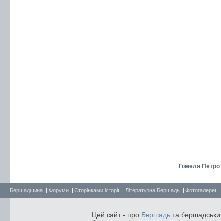
Гомеля Петро 
Бершадщина
|
Форуми
|
Сторінками історії
|
Літературна Бершадь
|
Фотогалереї
Цей сайт - про
Бершадь
та бершадський