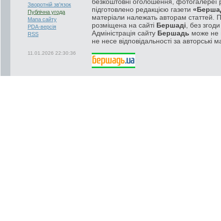
безкоштовні оголошення, фотогалереї р
Зворотній зв'язок
підготовлено редакцією газети
«Берша
Публічна угода
матеріали належать авторам статтей. 
Мапа сайту
розміщена на сайті
Бершаді
, без згод
PDA-версія
Адміністрація сайту
Бершадь
може не п
RSS
не несе відповідальності за авторські м
11.01.2026 22:30:36