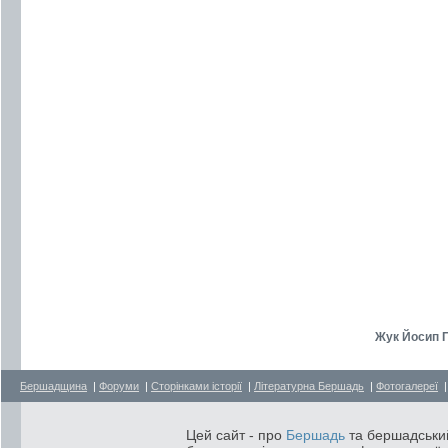
Жук Йосип П
Бершадщина
|
Форуми
|
Сторінками історії
|
Літературна Бершадь
|
Фотогалереї
Цей сайт - про
Бершадь
та бершадський