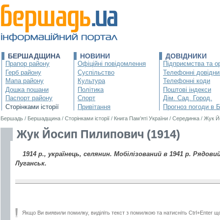
БЕРШАДЩИНА
НОВИНИ
ДОВІДНИКИ
Прапор району
Офіційні повідомлення
Підприємства та ор
Герб району
Суспільство
Телефонні довідни
Мапа району
Культура
Телефонні коди
Дошка пошани
Політика
Поштові індекси
Паспорт району
Спорт
Дім. Сад. Город.
Сторінками історії
Привітання
Прогноз погоди в 
Бершадь
/
Бершадщина
/
Сторінками історії
/
Книга Пам’яті України
/
Серединка
/
Жук Й
Жук Йосип Пилипович (1914)
1914 р., українець, селянин. Мобілізований в 1941 р. Рядовий
Луганськ.
Якщо Ви виявили помилку, виділіть текст з помилкою та натисніть Ctrl+Enter щ