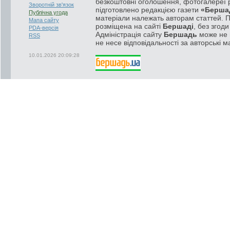
безкоштовні оголошення, фотогалереї р
Зворотній зв'язок
підготовлено редакцією газети
«Берша
Публічна угода
матеріали належать авторам статтей. 
Мапа сайту
розміщена на сайті
Бершаді
, без згод
PDA-версія
Адміністрація сайту
Бершадь
може не п
RSS
не несе відповідальності за авторські м
10.01.2026 20:09:28