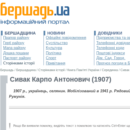
БЕРШАДЩИНА
НОВИНИ
ДОВІДНИКИ
Прапор району
Офіційні повідомлення
Підприємства та ор
Герб району
Суспільство
Телефонні довідни
Мапа району
Культура
Телефонні коди
Дошка пошани
Політика
Поштові індекси
Паспорт району
Спорт
Дім. Сад. Город.
Сторінками історії
Привітання
Прогноз погоди в 
Бершадь
/
Бершадщина
/
Сторінками історії
/
Книга Пам’яті України
/
Серединка
/
Сивак
Сивак Карпо Антонович (1907)
1907 р., українець, селянин. Мобілізований в 1941 р. Рядовий
Румунія.
Якщо Ви виявили помилку, виділіть текст з помилкою та натисніть Ctrl+Enter щ