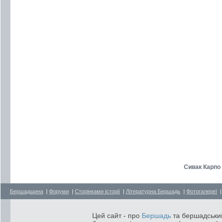
Сивак Карпо 
Бершадщина
|
Форуми
|
Сторінками історії
|
Літературна Бершадь
|
Фотогалереї
Цей сайт - про
Бершадь
та бершадський