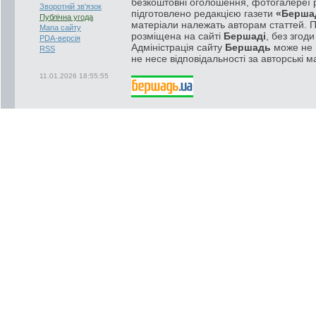
безкоштовні оголошення, фотогалереї р
Зворотній зв'язок
підготовлено редакцією газети
«Берша
Публічна угода
матеріали належать авторам статтей. 
Мапа сайту
розміщена на сайті
Бершаді
, без згод
PDA-версія
Адміністрація сайту
Бершадь
може не п
RSS
не несе відповідальності за авторські м
11.01.2026 18:55:55