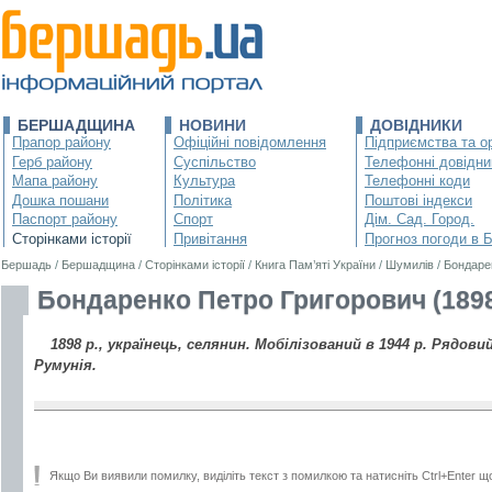
БЕРШАДЩИНА
НОВИНИ
ДОВІДНИКИ
Прапор району
Офіційні повідомлення
Підприємства та ор
Герб району
Суспільство
Телефонні довідни
Мапа району
Культура
Телефонні коди
Дошка пошани
Політика
Поштові індекси
Паспорт району
Спорт
Дім. Сад. Город.
Сторінками історії
Привітання
Прогноз погоди в 
Бершадь
/
Бершадщина
/
Сторінками історії
/
Книга Пам’яті України
/
Шумилів
/
Бондаре
Бондаренко Петро Григорович (189
1898 р., українець, селянин. Мобілізований в 1944 р. Рядовий
Румунія.
Якщо Ви виявили помилку, виділіть текст з помилкою та натисніть Ctrl+Enter щ