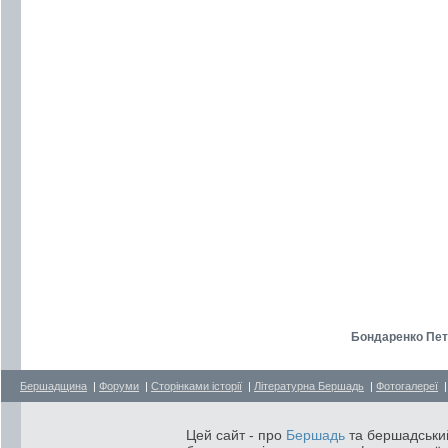
Бондаренко Петр
Бершадщина
|
Форуми
|
Сторінками історії
|
Літературна Бершадь
|
Фотогалереї
Цей сайт - про
Бершадь
та бершадський