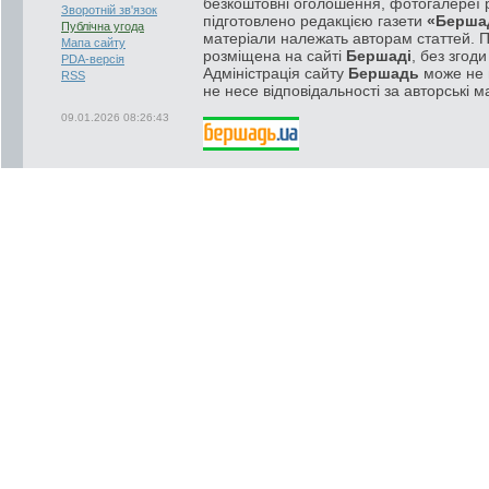
безкоштовні оголошення, фотогалереї р
Зворотній зв'язок
підготовлено редакцією газети
«Берша
Публічна угода
матеріали належать авторам статтей. 
Мапа сайту
розміщена на сайті
Бершаді
, без згод
PDA-версія
Адміністрація сайту
Бершадь
може не п
RSS
не несе відповідальності за авторські м
09.01.2026 08:26:43