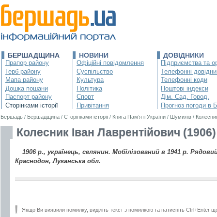
БЕРШАДЩИНА
НОВИНИ
ДОВІДНИКИ
Прапор району
Офіційні повідомлення
Підприємства та ор
Герб району
Суспільство
Телефонні довідни
Мапа району
Культура
Телефонні коди
Дошка пошани
Політика
Поштові індекси
Паспорт району
Спорт
Дім. Сад. Город.
Сторінками історії
Привітання
Прогноз погоди в 
Бершадь
/
Бершадщина
/
Сторінками історії
/
Книга Пам’яті України
/
Шумилів
/
Колесник
Колесник Іван Лаврентійович (1906)
1906 р., українець, селянин. Мобілізований в 1941 р. Рядовий
Краснодон, Луганська обл.
Якщо Ви виявили помилку, виділіть текст з помилкою та натисніть Ctrl+Enter щ