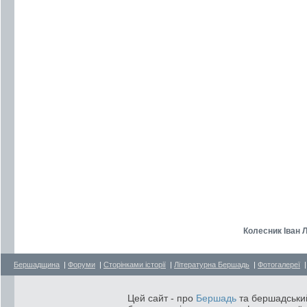
Колесник Іван Л
Бершадщина
|
Форуми
|
Сторінками історії
|
Літературна Бершадь
|
Фотогалереї
Цей сайт - про
Бершадь
та бершадський