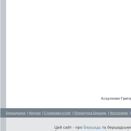
Асауленко Григор
Бершадщина
|
Форуми
|
Сторінками історії
|
Літературна Бершадь
|
Фотогалереї
Цей сайт - про
Бершадь
та бершадський