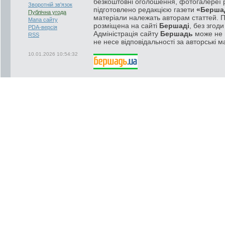
безкоштовні оголошення, фотогалереї р
Зворотній зв'язок
підготовлено редакцією газети
«Берша
Публічна угода
матеріали належать авторам статтей. 
Мапа сайту
розміщена на сайті
Бершаді
, без згод
PDA-версія
Адміністрація сайту
Бершадь
може не п
RSS
не несе відповідальності за авторські м
10.01.2026 10:54:32