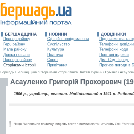
БЕРШАДЩИНА
НОВИНИ
ДОВІДНИКИ
Прапор району
Офіційні повідомлення
Підприємства та ор
Герб району
Суспільство
Телефонні довідни
Мапа району
Культура
Телефонні коди
Дошка пошани
Політика
Поштові індекси
Паспорт району
Спорт
Дім. Сад. Город.
Сторінками історії
Привітання
Прогноз погоди в 
Бершадь
/
Бершадщина
/
Сторінками історії
/
Книга Пам’яті України
/
Сумівка
/
Асауленк
Асауленко Григорій Прохорович (19
1906 р., українець, селянин. Мобілізований в 1941 р. Рядовий
Якщо Ви виявили помилку, виділіть текст з помилкою та натисніть Ctrl+Enter щ