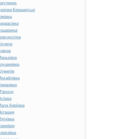
Джулинка
ерізки-Бершадські
яківка
идрасівка
ошаринці
расносілка
існиче
овчок
аньківка
рушинівка
Шумилів
ихайлівка
оманівка
'якохід
сіївка
ала Киріївка
Поташня
'ятківка
еребрія
ерезівка