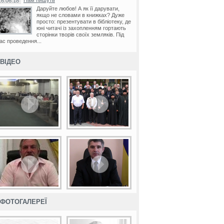
Нам пишуть
16.06.18
Даруйте любов! А як її дарувати,
якщо не словами в книжках? Дуже
просто: презентувати в бібліотеку, де
юні читачі із захопленням гортають
сторінки творів своїх земляків. Під
ас проведення...
ВІДЕО
ФОТОГАЛЕРЕЇ