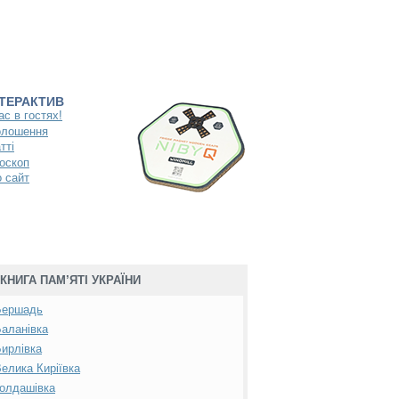
НТЕРАКТИВ
ас в гостях!
олошення
тті
оскоп
 сайт
КНИГА ПАМ’ЯТІ УКРАЇНИ
Бершадь
аланівка
ирлівка
елика Киріївка
олдашівка