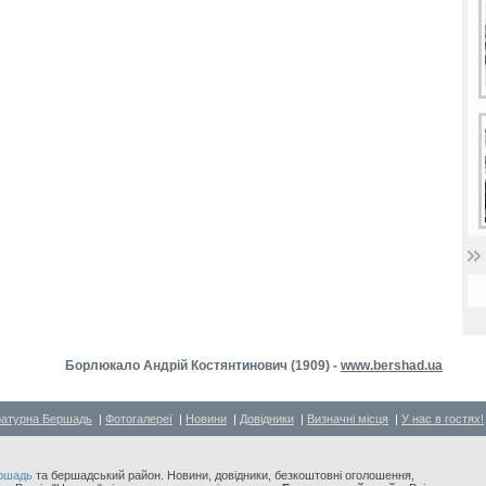
Борлюкало Андрій Костянтинович (1909) -
www.bershad.ua
ратурна Бершадь
|
Фотогалереї
|
Новини
|
Довідники
|
Визначні місця
|
У нас в гостях!
ршадь
та бершадський район. Новини, довідники, безкоштовні оголошення,