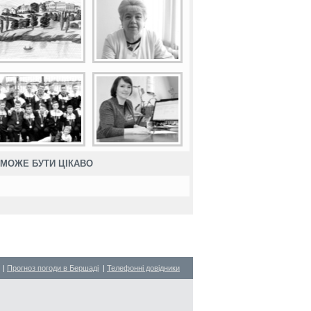
МОЖЕ БУТИ ЦІКАВО
|
Прогноз погоди в Бершаді
|
Телефонні довідники