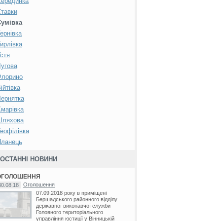
Серединка
тавки
Сумівка
ернівка
ирлівка
стя
угова
Флорино
ійтівка
ернятка
марівка
Шляхова
еофілівка
Яланець
ОСТАННІ НОВИНИ
ОГОЛОШЕННЯ
Оголошення
30.08.18
07.09.2018 року в приміщені
Бершадського районного відділу
державної виконавчої служби
Головного територіального
управління юстиції у Вінницькій