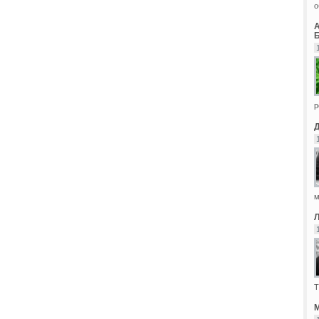
о
Б
р
м
Т
М