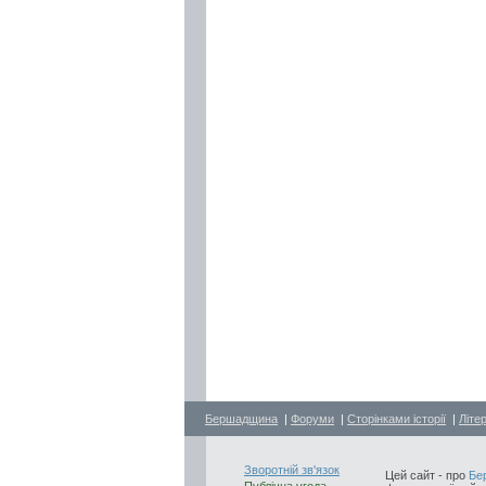
Бершадщина
|
Форуми
|
Сторінками історії
|
Літе
Зворотній зв'язок
Цей сайт - про
Бе