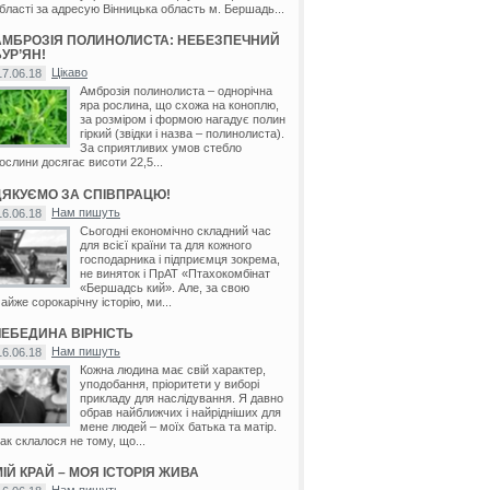
бласті за адресую Вінницька область м. Бершадь...
АМБРОЗІЯ ПОЛИНОЛИСТА: НЕБЕЗПЕЧНИЙ
УР’ЯН!
Цікаво
17.06.18
Амброзія полинолиста – однорічна
яра рослина, що схожа на коноплю,
за розміром і формою нагадує полин
гіркий (звідки і назва – полинолиста).
За сприятливих умов стебло
ослини досягає висоти 22,5...
ДЯКУЄМО ЗА СПІВПРАЦЮ!
Нам пишуть
16.06.18
Сьогодні економічно складний час
для всієї країни та для кожного
господарника і підприємця зокрема,
не виняток і ПрАТ «Птахокомбінат
«Бершадсь кий». Але, за свою
айже сорокарічну історію, ми...
ЛЕБЕДИНА ВІРНІСТЬ
Нам пишуть
16.06.18
Кожна людина має свій характер,
уподобання, пріоритети у виборі
прикладу для наслідування. Я давно
обрав найближчих і найрідніших для
мене людей – моїх батька та матір.
ак склалося не тому, що...
ІЙ КРАЙ – МОЯ ІСТОРІЯ ЖИВА