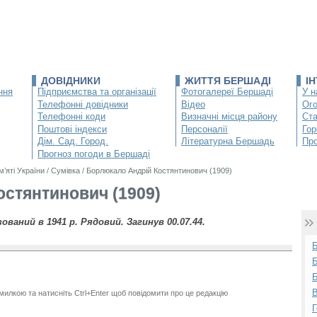
ДОВІДНИКИ
ЖИТТЯ БЕРШАДІ
І
ння
Підприємства та організації
Фотогалереї Бершаді
У н
Телефонні довідники
Відео
Ог
Телефонні коди
Визначні місця району
Ста
Поштові індекси
Персоналії
Гор
Дім. Сад. Город.
Літературна Бершадь
Про
Прогноз погоди в Бершаді
м’яті України
/
Сумівка
/
Борлюкало Андрій Костянтинович (1909)
стянтинович (1909)
зований в 1941 р. Рядовий. Загинув 00.07.44.
Б
Б
В
милкою та натисніть Ctrl+Enter щоб повідомити про це редакцію
Г