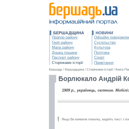
БЕРШАДЩИНА
НОВИНИ
Прапор району
Офіційні повідомле
Герб району
Суспільство
Мапа району
Культура
Дошка пошани
Політика
Паспорт району
Спорт
Сторінками історії
Привітання
Бершадь
/
Бершадщина
/
Сторінками історії
/
Книга Па
Борлюкало Андрій Ко
1909 р., українець, селянин. Мобілі
Якщо Ви виявили помилку, виділіть текст з по