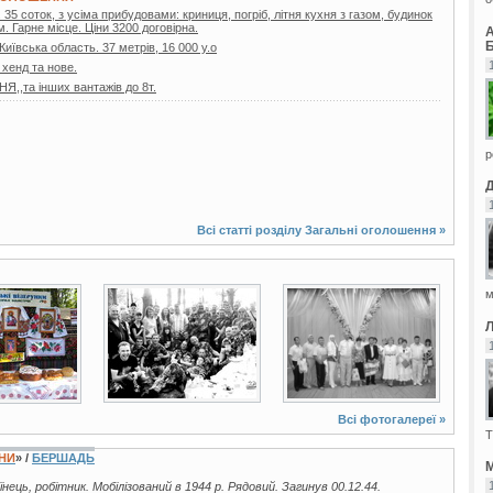
35 соток, з усіма прибудовами: криниця, погріб, літня кухня з газом, будинок
. Гарне місце. Ціни 3200 договірна.
Б
 Київська область. 37 метрів, 16 000 у.о
 хенд та нове.
,та інших вантажів до 8т.
р
Всі статті розділу
Загальні оголошення
»
м
3 фото
3 фото
Всі фотогалереї »
Т
ЇНИ
» /
БЕРШАДЬ
М
аїнець, робітник. Мобілізований в 1944 р. Рядовий. Загинув 00.12.44.