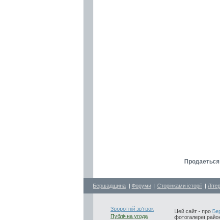
Продаеться 
Бершадщина
|
Форуми
|
Сторінками історії
|
Літе
Зворотній зв'язок
Цей сайт - про
Бе
Публічна угода
фотогалереї район