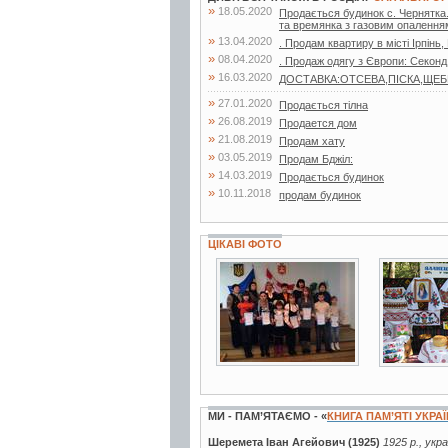
»
18.05.2020
Продається будинок с. Чернятка. 
та времянка з газовим опаленням
»
13.04.2020
. Продам квартиру в місті Ірпінь,
»
08.04.2020
. Продаж одягу з Європи: Секонд
»
16.03.2020
ДОСТАВКА:ОТСЕВА,ПІСКА,ЩЕБНЯ,
»
27.01.2020
Продається тілна
»
26.08.2019
Продается дом
»
21.08.2019
Продам хату
»
03.05.2019
Продам Бджiл:
»
14.03.2019
Продається будинок
»
10.11.2018
продам будинок
ЦІКАВІ ФОТО
3 фото
2 фото
МИ - ПАМ’ЯТАЄМО - «
КНИГА ПАМ’ЯТІ УКРА
Шеремета Іван Агейович (1925)
1925 р., укр