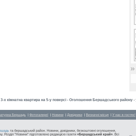
3-х кімнатна квартира на 5-у поверсі - Оголошення Бершадського району -
ратурна Бершадь
|
Фотогалереї
|
Новини
|
Довідники
|
Визначні місця
|
У нас в гостях!
ршадь
та бершадський район. Новини, довідники, безкоштовні оголошення,
у. Розділ "Новини" підготовлено редакцією газети
«Бершадський край»
. Всі