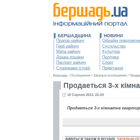
БЕРШАДЩИНА
НОВИНИ
Прапор району
Офіційні повідомле
Герб району
Суспільство
Мапа району
Культура
Дошка пошани
Політика
Паспорт району
Спорт
Сторінками історії
Привітання
Бершадь
/
Оголошення
/
Загальні оголошення
/
Продае
Продаеться 3-х кімна
10 Серпня 2013, 22:20
Продаеться 3-х кімнатна квартира
ДИВІТЬСЯ ТАКОЖ В РОЗДІЛІ
ЗАГАЛЬНІ 