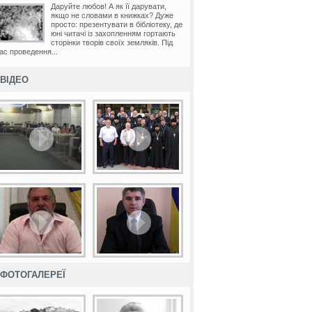
Даруйте любов! А як її дарувати,
якщо не словами в книжках? Дуже
просто: презентувати в бібліотеку, де
юні читачі із захопленням гортають
сторінки творів своїх земляків. Під
ас проведення...
ВІДЕО
ФОТОГАЛЕРЕЇ