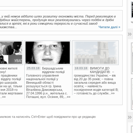
 у якій немов відбито шлях розвитку економіки міста. Перед революцією в
ібних майстерень, продукція яких реалізовувалась через подібні ж дрібні
ч
лися в артілі, які в роки семирічки переросли в сучасний завод
риємства...
Читати далі »
овні жителі
25.03.18
Бершадським
18.03.18
ВИМОГИ ДО
ону!
відділом поліції
КАНДИДАТІВ: –
 працівники
Головного управління
громадянство України; – вік
ідділу поліції
національної поліції у
від 20 до 35 років; – повна
ро шахраїв.
Вінницькій області
загальна середня або вища
и на це, тільки
розшукується гр. Ірина
освіта; – наявність
зня 2018-го
Віталіївна Доможирська,
посвідчення водія категорії В;
стали жертвами
27.04.1996 р.н., жителька с.
– готовність до служби...»»
..»»
Поташні, вул. Осіння, 89,...»»
милкою та натисніть Ctrl+Enter щоб повідомити про це редакцію