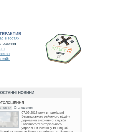
НТЕРАКТИВ
ас в гостях!
олошення
тті
оскоп
 сайт
ОСТАННІ НОВИНИ
ОГОЛОШЕННЯ
Оголошення
30.08.18
07.09.2018 року в приміщені
Бершадського районного відділу
державної виконавчої служби
Головного територіального
управління юстиції у Вінницькій
бласті за адресую Вінницька область м. Бершадь...