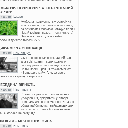
АМБРОЗІЯ ПОЛИНОЛИСТА: НЕБЕЗПЕЧНИЙ
УР’ЯН!
Цікаво
17.06.18
Амброзія полинолиста – однорічна
яра рослина, що схожа на коноплю,
за розміром і формою нагадує полин
гіркий (звідки і назва – полинолиста).
За сприятливих умов стебло
ослини досягає висоти 22,5...
ДЯКУЄМО ЗА СПІВПРАЦЮ!
Нам пишуть
16.06.18
Сьогодні економічно складний час
для всієї країни та для кожного
господарника і підприємця зокрема,
не виняток і ПрАТ «Птахокомбінат
«Бершадсь кий». Але, за свою
айже сорокарічну історію, ми...
ЛЕБЕДИНА ВІРНІСТЬ
Нам пишуть
16.06.18
Кожна людина має свій характер,
уподобання, пріоритети у виборі
прикладу для наслідування. Я давно
обрав найближчих і найрідніших для
мене людей – моїх батька та матір.
ак склалося не тому, що...
ІЙ КРАЙ – МОЯ ІСТОРІЯ ЖИВА
Нам пишуть
16.06.18