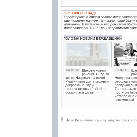
З ІСТОРІЇ БЕРШАДІ
Характерною є історія заводу металовиробів,
заштатному містечку існувало понад двісті др
крамнички. В радянський час ремісники об'єдна
металовиробів. У 1971 році асортимент підп
ГОЛОВНІ НОВИНИ БЕРШАДЩИНИ
06.04.18
Шановні жителі
02.04.18
Шан
району! З 1 до 30
рай
квітня Національна поліція
Неодноразово
України проводить місячник
Бершадського в
добровільної здачі
повідомляли п
незареєстрованої зброї та
Та, незважаюч
боєприпасів до неї.»»
протягом бере
четверо осіб 
зловмисників..
Якщо Ви виявили помилку, виділіть текст з по