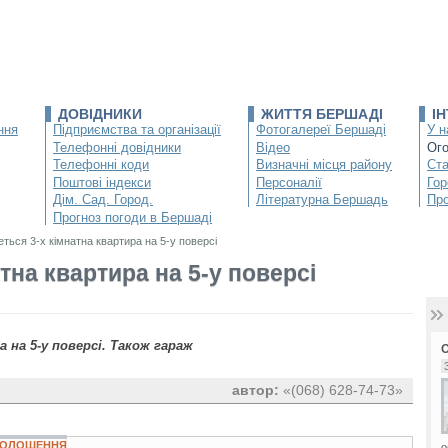
ДОВІДНИКИ
ЖИТТЯ БЕРШАДІ
І
ння
Підприємства та організації
Фотогалереї Бершаді
У н
Телефонні довідники
Відео
Ог
Телефонні коди
Визначні місця району
Ста
Поштові індекси
Персоналії
Гор
Дім. Сад. Город.
Літературна Бершадь
Про
Прогноз погоди в Бершаді
ться 3-х кімнатна квартира на 5-у поверсі
тна квартира на 5-у поверсі
 на 5-у поверсі. Також гараж
автор:
«(068) 628-74-73»
ОГОЛОШЕННЯ
о