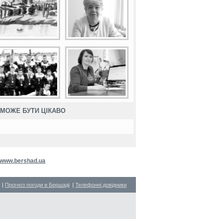
МОЖЕ БУТИ ЦІКАВО
www.bershad.ua
|
Прогноз погоди в Бершаді
|
Телефонні довідники