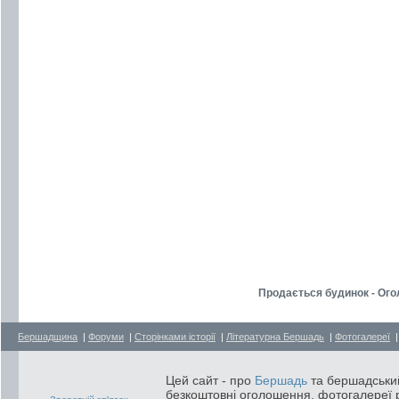
Продається будинок - Ог
Бершадщина
|
Форуми
|
Сторінками історії
|
Літературна Бершадь
|
Фотогалереї
Цей сайт - про
Бершадь
та бершадський
безкоштовні оголошення, фотогалереї р