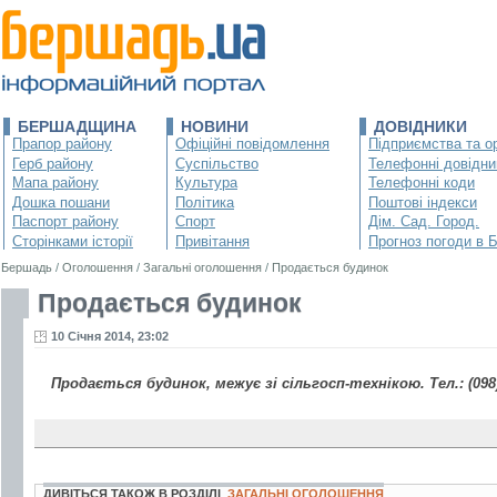
БЕРШАДЩИНА
НОВИНИ
ДОВІДНИКИ
Прапор району
Офіційні повідомлення
Підприємства та ор
Герб району
Суспільство
Телефонні довідни
Мапа району
Культура
Телефонні коди
Дошка пошани
Політика
Поштові індекси
Паспорт району
Спорт
Дім. Сад. Город.
Сторінками історії
Привітання
Прогноз погоди в 
Бершадь
/
Оголошення
/
Загальні оголошення
/
Продається будинок
Продається будинок
10 Січня 2014, 23:02
Продається будинок, межує зі сільгосп-технікою. Тел.: (098)
ДИВІТЬСЯ ТАКОЖ В РОЗДІЛІ
ЗАГАЛЬНІ ОГОЛОШЕННЯ