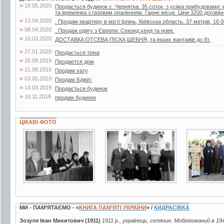
»
18.05.2020
Продається будинок с. Чернятка. 35 соток, з усіма прибудовами: к
та времянка з газовим опаленням. Гарне місце. Ціни 3200 договір
»
13.04.2020
. Продам квартиру в місті Ірпінь, Київська область. 37 метрів, 16 0
»
08.04.2020
. Продаж одягу з Європи: Секонд хенд та нове.
»
16.03.2020
ДОСТАВКА:ОТСЕВА,ПІСКА,ЩЕБНЯ,,та інших вантажів до 8т.
»
27.01.2020
Продається тілна
»
26.08.2019
Продается дом
»
21.08.2019
Продам хату
»
03.05.2019
Продам Бджiл:
»
14.03.2019
Продається будинок
»
10.11.2018
продам будинок
ЦІКАВІ ФОТО
5 фото
2 фото
3 фото
МИ - ПАМ’ЯТАЄМО - «
КНИГА ПАМ’ЯТІ УКРАЇНИ
» /
КИДРАСІВКА
Зозуля Іван Микитович (1911)
1911 р., українець, селянин. Мобілізований в 19