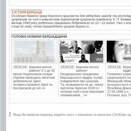
З ІСТОРІЇ БЕРШАДІ
Особливо багато праці довелося прикласти для відбудови заводу та господ
цукровиків на чолі з комуністом директором цукрового комбінату К. П. Казі
місяців 1944 року робітники працювали добровільно по 10—12 годин. Уже з жо
став до ладу, почав переробляти цукрові буряки із...
ГОЛОВНІ НОВИНИ БЕРШАДЩИНИ
06.04.18
Шановні жителі
02.04.18
Шановні жителі
25.03.18
Берш
району! З 1 до 30
району!
відді
квітня Національна поліція
Неодноразово працівники
Головного упра
України проводить місячник
Бершадського відділу поліції
національної пол
добровільної здачі
повідомляли про шахраїв.
Вінницькій обла
незареєстрованої зброї та
Та, незважаючи на це, тільки
розшукується гр
боєприпасів до неї.»»
протягом березня 2018-го
Віталіївна Домо
четверо осіб стали жертвами
27.04.1996 р.н.,
зловмисників....»»
Поташні, вул. Ос
Якщо Ви виявили помилку, виділіть текст з помилкою та натисніть Ctrl+Enter щ