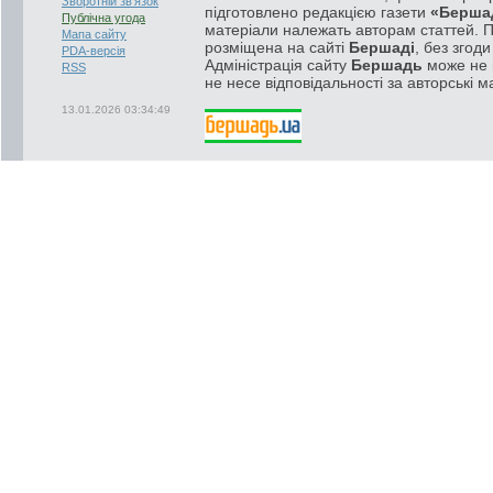
Зворотній зв'язок
підготовлено редакцією газети
«Берша
Публічна угода
матеріали належать авторам статтей. 
Мапа сайту
розміщена на сайті
Бершаді
, без згод
PDA-версія
Адміністрація сайту
Бершадь
може не п
RSS
не несе відповідальності за авторські м
13.01.2026 03:34:49