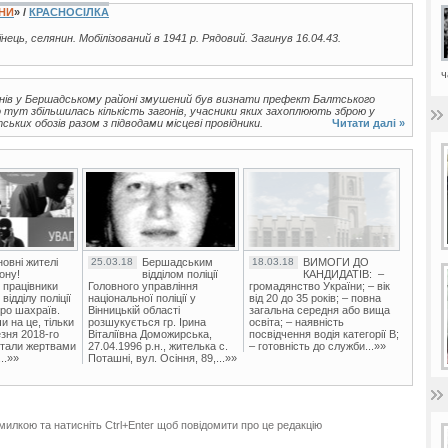
ЇНИ
» /
КРАСНОСІЛКА
аїнець, селянин. Мобілізований в 1941 р. Рядовий. Загинув 16.04.43.
ч
анів у Бершадському районі змушений був визнати префект Балтського
що тут збільшилась кількість загонів, учасники яких захоплюють зброю у
ьких обозів разом з підводами місцеві провідники.
Читати далі »
овні жителі
25.03.18
Бершадським
18.03.18
ВИМОГИ ДО
ону!
відділом поліції
КАНДИДАТІВ: –
 працівники
Головного управління
громадянство України; – вік
ідділу поліції
національної поліції у
від 20 до 35 років; – повна
ро шахраїв.
Вінницькій області
загальна середня або вища
и на це, тільки
розшукується гр. Ірина
освіта; – наявність
зня 2018-го
Віталіївна Доможирська,
посвідчення водія категорії В;
стали жертвами
27.04.1996 р.н., жителька с.
– готовність до служби...»»
..»»
Поташні, вул. Осіння, 89,...»»
милкою та натисніть Ctrl+Enter щоб повідомити про це редакцію