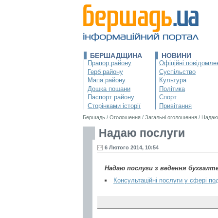
БЕРШАДЩИНА
НОВИНИ
Прапор району
Офіційні повідомле
Герб району
Суспільство
Мапа району
Культура
Дошка пошани
Політика
Паспорт району
Спорт
Сторінками історії
Привітання
Бершадь
/
Оголошення
/
Загальні оголошення
/
Надаю
Надаю послуги
6 Лютого 2014, 10:54
Надаю послуги з ведення бухгалт
Консультаційні послуги у сфері по