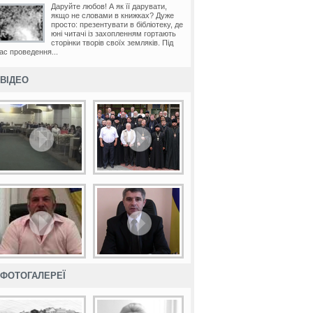
Даруйте любов! А як її дарувати,
якщо не словами в книжках? Дуже
просто: презентувати в бібліотеку, де
юні читачі із захопленням гортають
сторінки творів своїх земляків. Під
ас проведення...
ВІДЕО
ФОТОГАЛЕРЕЇ