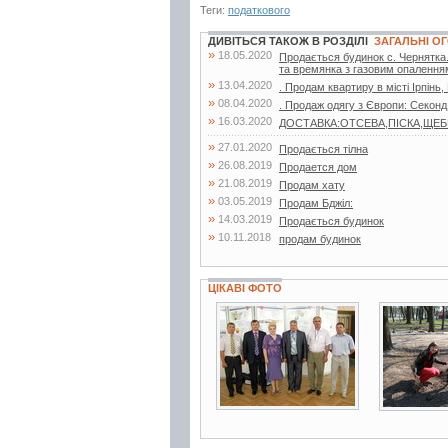
Теги:
податкового
ДИВІТЬСЯ ТАКОЖ В РОЗДІЛІ
ЗАГАЛЬНІ 
»
18.05.2020
Продається будинок с. Чернятка. 
та времянка з газовим опаленням
»
13.04.2020
. Продам квартиру в місті Ірпінь,
»
08.04.2020
. Продаж одягу з Європи: Секонд
»
16.03.2020
ДОСТАВКА:ОТСЕВА,ПІСКА,ЩЕБНЯ,
»
27.01.2020
Продається тілна
»
26.08.2019
Продается дом
»
21.08.2019
Продам хату
»
03.05.2019
Продам Бджiл:
»
14.03.2019
Продається будинок
»
10.11.2018
продам будинок
ЦІКАВІ ФОТО
3 фото
9 фото