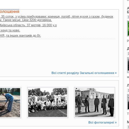
Б
ОГОЛОШЕННЯ
35 соток, з усіма прибудовами: криниця, погріб, літня кухня з газом, будинок
. Гарне місце. Ціни 3200 договірна.
 Київська область. 37 метрів, 16 000 у.о
 хенд та нове.
,та інших вантажів до 8т.
р
Всі статті розділу
Загальні оголошення
»
м
2 фото
2 фото
Т
М
Всі фотогалереї »