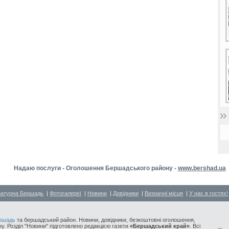
Надаю послуги - Оголошення Бершадського району -
www.bershad.ua
ратурна Бершадь
|
Фотогалереї
|
Новини
|
Довідники
|
Визначні місця
|
У нас в гостях!
ршадь
та бершадський район. Новини, довідники, безкоштовні оголошення,
у. Розділ "Новини" підготовлено редакцією газети
«Бершадський край»
. Всі