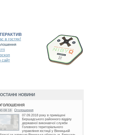
НТЕРАКТИВ
ас в гостях!
олошення
тті
оскоп
 сайт
ОСТАННІ НОВИНИ
ОГОЛОШЕННЯ
Оголошення
30.08.18
07.09.2018 року в приміщені
Бершадського районного відділу
державної виконавчої служби
Головного територіального
управління юстиції у Вінницькій
бласті за адресую Вінницька область м. Бершадь...