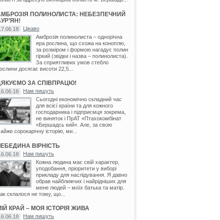
АМБРОЗІЯ ПОЛИНОЛИСТА: НЕБЕЗПЕЧНИЙ
УР’ЯН!
Цікаво
17.06.18
Амброзія полинолиста – однорічна
яра рослина, що схожа на коноплю,
за розміром і формою нагадує полин
гіркий (звідки і назва – полинолиста).
За сприятливих умов стебло
ослини досягає висоти 22,5...
ДЯКУЄМО ЗА СПІВПРАЦЮ!
Нам пишуть
16.06.18
Сьогодні економічно складний час
для всієї країни та для кожного
господарника і підприємця зокрема,
не виняток і ПрАТ «Птахокомбінат
«Бершадсь кий». Але, за свою
айже сорокарічну історію, ми...
ЛЕБЕДИНА ВІРНІСТЬ
Нам пишуть
16.06.18
Кожна людина має свій характер,
уподобання, пріоритети у виборі
прикладу для наслідування. Я давно
обрав найближчих і найрідніших для
мене людей – моїх батька та матір.
ак склалося не тому, що...
ІЙ КРАЙ – МОЯ ІСТОРІЯ ЖИВА
Нам пишуть
16.06.18