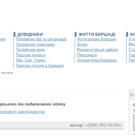
ДОВІДНИКИ
ЖИТТЯ БЕРШАДІ
І
ння
Підприємства та організації
Фотогалереї Бершаді
У н
Телефонні довідники
Відео
Ог
Телефонні коди
Визначні місця району
Ста
Поштові індекси
Персоналії
Гор
Дім. Сад. Город.
Літературна Бершадь
Про
Прогноз погоди в Бершаді
 послуги
ерського та податкового обліку
даткового законодавства
автор:
«(098) 952-59-89»
о