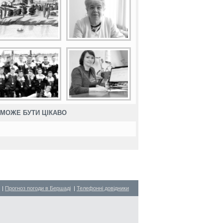
МОЖЕ БУТИ ЦІКАВО
|
Прогноз погоди в Бершаді
|
Телефонні довідники