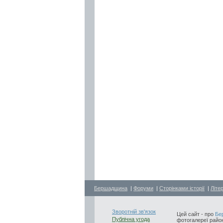
Бершадщина
|
Форуми
|
Сторінками історії
|
Літе
Зворотній зв'язок
Цей сайт - про
Бе
Публічна угода
фотогалереї район