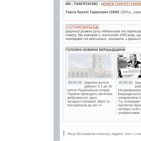
МИ - ПАМ’ЯТАЄМО - «
КНИГА ПАМ’ЯТІ УКРА
Тирса Прокіп Тарасович (1920)
1920 р., укр
З ІСТОРІЇ БЕРШАДІ
Широкий розмах руху підпільників та партиз
повіту. Він зазначав у листопаді 1943 року, 
жандармів та військових; зникають з фашистс
ГОЛОВНІ НОВИНИ БЕРШАДЩИНИ
06.04.18
Шановні жителі
02.04.18
Шан
району! З 1 до 30
рай
квітня Національна поліція
Неодноразово
України проводить місячник
Бершадського в
добровільної здачі
повідомляли п
незареєстрованої зброї та
Та, незважаюч
боєприпасів до неї.»»
протягом бере
четверо осіб 
зловмисників..
Якщо Ви виявили помилку, виділіть текст з по