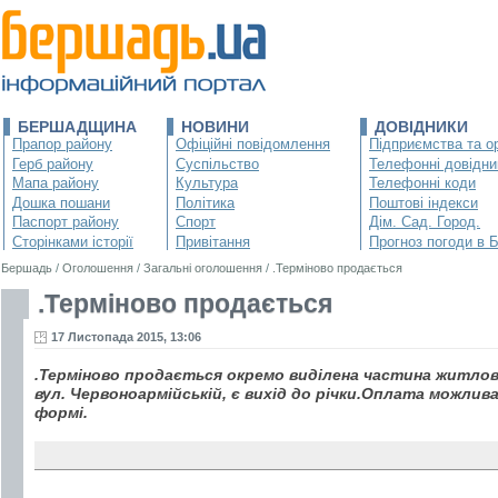
БЕРШАДЩИНА
НОВИНИ
ДОВІДНИКИ
Прапор району
Офіційні повідомлення
Підприємства та ор
Герб району
Суспільство
Телефонні довідни
Мапа району
Культура
Телефонні коди
Дошка пошани
Політика
Поштові індекси
Паспорт району
Спорт
Дім. Сад. Город.
Сторінками історії
Привітання
Прогноз погоди в 
Бершадь
/
Оголошення
/
Загальні оголошення
/
.Терміново продається
.Терміново продається
17 Листопада 2015, 13:06
.Терміново продається окремо виділена частина житлов
вул. Червоноармійській, є вихід до річки.Оплата можлива
формі.