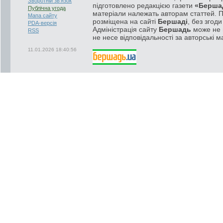
Зворотній зв'язок
підготовлено редакцією газети
«Берша
Публічна угода
матеріали належать авторам статтей. 
Мапа сайту
розміщена на сайті
Бершаді
, без згод
PDA-версія
Адміністрація сайту
Бершадь
може не п
RSS
не несе відповідальності за авторські м
11.01.2026 18:40:56