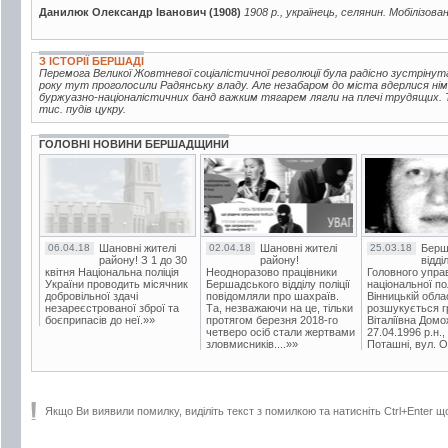
Данилюк Олександр Іванович (1908)
1908 р., українець, селянин. Мобілізова
З ІСТОРІЇ БЕРШАДІ
Перемога Великої Жовтневої соціалістичної революції була радісно зустрінут
року тут проголосили Радянську владу. Але незабаром до міста вдерлися нім
буржуазно-націоналістичних банд важким тягарем лягли на плечі трудящих. Т
тис. пудів цукру.
ГОЛОВНІ НОВИНИ БЕРШАДЩИНИ
06.04.18
Шановні жителі
02.04.18
Шановні жителі
25.03.18
Берш
району! З 1 до 30
району!
відді
квітня Національна поліція
Неодноразово працівники
Головного упра
України проводить місячник
Бершадського відділу поліції
національної пол
добровільної здачі
повідомляли про шахраїв.
Вінницькій обла
незареєстрованої зброї та
Та, незважаючи на це, тільки
розшукується гр
боєприпасів до неї.»»
протягом березня 2018-го
Віталіївна Домо
четверо осіб стали жертвами
27.04.1996 р.н.,
зловмисників....»»
Поташні, вул. Ос
Якщо Ви виявили помилку, виділіть текст з помилкою та натисніть Ctrl+Enter щ