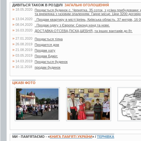
ДИВІТЬСЯ ТАКОЖ В РОЗДІЛІ
ЗАГАЛЬНІ ОГОЛОШЕННЯ
»
18.05.2020
Продається будинок с. Чернятка. 35 соток, з усіма прибудовами: к
та времянка з газовим опаленням. Гарне місце. Ціни 3200 договір
»
13.04.2020
. Продам квартиру в місті Ірпінь, Київська область. 37 метрів, 16 0
»
08.04.2020
. Продаж одягу з Європи: Секонд хенд та нове.
»
16.03.2020
ДОСТАВКА:ОТСЕВА,ПІСКА,ЩЕБНЯ,,та інших вантажів до 8т.
»
27.01.2020
Продається тілна
»
26.08.2019
Продается дом
»
21.08.2019
Продам хату
»
03.05.2019
Продам Бджiл:
»
14.03.2019
Продається будинок
»
10.11.2018
продам будинок
ЦІКАВІ ФОТО
5 фото
5 фото
7 фото
МИ - ПАМ’ЯТАЄМО - «
КНИГА ПАМ’ЯТІ УКРАЇНИ
» /
ТЕРНІВКА