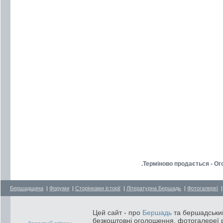
.Терміново продається - О
Бершадщина
|
Форуми
|
Сторінками історії
|
Літературна Бершадь
|
Фотогалереї
Цей сайт - про
Бершадь
та бершадський
безкоштовні оголошення, фотогалереї р