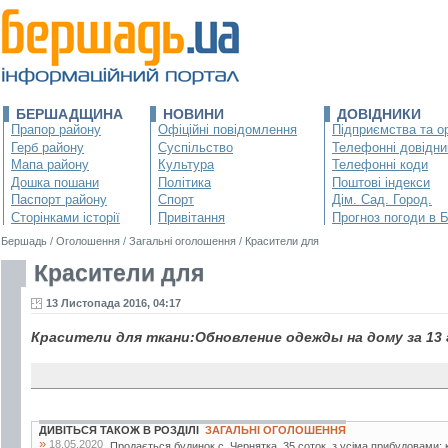
БЕРШАДЩИНА
НОВИНИ
ДОВІДНИКИ
Прапор району
Офіційні повідомлення
Підприємства та ор
Герб району
Суспільство
Телефонні довідни
Мапа району
Культура
Телефонні коди
Дошка пошани
Політика
Поштові індекси
Паспорт району
Спорт
Дім. Сад. Город.
Сторінками історії
Привітання
Прогноз погоди в 
Бершадь
/
Оголошення
/
Загальні оголошення
/
Красители для
Красители для
13 Листопада 2016, 04:17
Красители для ткани:Обновление одежды на дому за 13 
ДИВІТЬСЯ ТАКОЖ В РОЗДІЛІ
ЗАГАЛЬНІ ОГОЛОШЕННЯ
»
18.05.2020
Продається будинок с. Чернятка. 35 соток, з усіма прибудовами: к