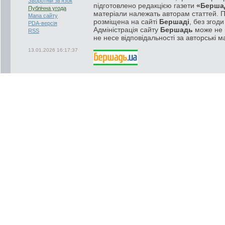
Зворотній зв'язок
підготовлено редакцією газети
«Берша
Публічна угода
матеріали належать авторам статтей. 
Мапа сайту
розміщена на сайті
Бершаді
, без згод
PDA-версія
Адміністрація сайту
Бершадь
може не п
RSS
не несе відповідальності за авторські м
13.01.2026 16:17:37