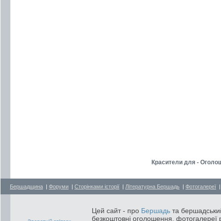
Красители для - Оголо
Бершадщина
|
Форуми
|
Сторінками історії
|
Літературна Бершадь
|
Фотогалереї
Цей сайт - про
Бершадь
та бершадський
безкоштовні оголошення, фотогалереї р