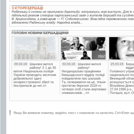
З ІСТОРІЇ БЕРШАДІ
Робітники й селяни не припиняли боротьби: готувались нові виступи. Для їх ор
підпільний ревком створив партизанський загін з жителів Бершаді та сусідні
В. Кривоходкіна, а комісаром — П. Соболевського. Внаслідок переможного по
відновлено Радянську владу. Народна влада...
ГОЛОВНІ НОВИНИ БЕРШАДЩИНИ
06.04.18
Шановні жителі
02.04.18
Шановні жителі
25.03.18
Берш
району! З 1 до 30
району!
відді
квітня Національна поліція
Неодноразово працівники
Головного упра
України проводить місячник
Бершадського відділу поліції
національної пол
добровільної здачі
повідомляли про шахраїв.
Вінницькій обла
незареєстрованої зброї та
Та, незважаючи на це, тільки
розшукується гр
боєприпасів до неї.»»
протягом березня 2018-го
Віталіївна Домо
четверо осіб стали жертвами
27.04.1996 р.н.,
зловмисників....»»
Поташні, вул. Ос
Якщо Ви виявили помилку, виділіть текст з помилкою та натисніть Ctrl+Enter щ