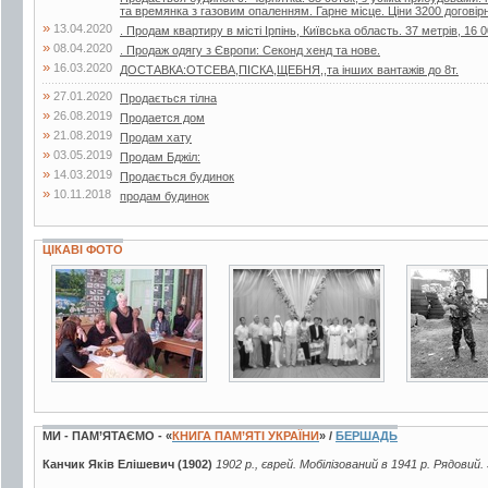
та времянка з газовим опаленням. Гарне місце. Ціни 3200 договір
»
13.04.2020
. Продам квартиру в місті Ірпінь, Київська область. 37 метрів, 16 0
»
08.04.2020
. Продаж одягу з Європи: Секонд хенд та нове.
»
16.03.2020
ДОСТАВКА:ОТСЕВА,ПІСКА,ЩЕБНЯ,,та інших вантажів до 8т.
»
27.01.2020
Продається тілна
»
26.08.2019
Продается дом
»
21.08.2019
Продам хату
»
03.05.2019
Продам Бджiл:
»
14.03.2019
Продається будинок
»
10.11.2018
продам будинок
ЦІКАВІ ФОТО
3 фото
3 фото
3 фото
МИ - ПАМ’ЯТАЄМО - «
КНИГА ПАМ’ЯТІ УКРАЇНИ
» /
БЕРШАДЬ
Канчик Яків Елішевич (1902)
1902 р., єврей. Мобілізований в 1941 р. Рядовий.