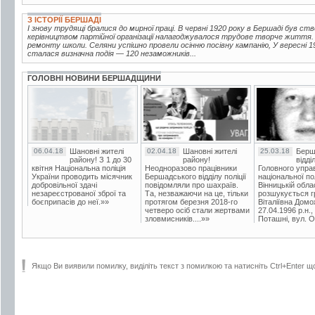
З ІСТОРІЇ БЕРШАДІ
І знову трудящі бралися до мирної праці. В червні 1920 року в Бершаді був с
керівництвом партійної організації налагоджувалося трудове творче життя. 
ремонту школи. Селяни успішно провели осінню посівну кампанію, У вересні 
сталася визначна подія — 120 незаможників...
ГОЛОВНІ НОВИНИ БЕРШАДЩИНИ
06.04.18
Шановні жителі
02.04.18
Шановні жителі
25.03.18
Берш
району! З 1 до 30
району!
відді
квітня Національна поліція
Неодноразово працівники
Головного упра
України проводить місячник
Бершадського відділу поліції
національної пол
добровільної здачі
повідомляли про шахраїв.
Вінницькій обла
незареєстрованої зброї та
Та, незважаючи на це, тільки
розшукується гр
боєприпасів до неї.»»
протягом березня 2018-го
Віталіївна Домо
четверо осіб стали жертвами
27.04.1996 р.н.,
зловмисників....»»
Поташні, вул. Ос
Якщо Ви виявили помилку, виділіть текст з помилкою та натисніть Ctrl+Enter щ