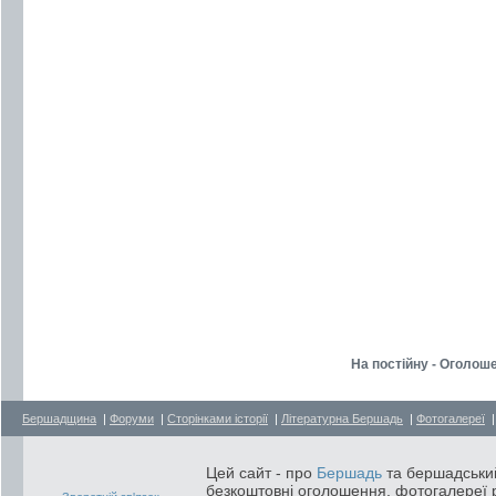
На постійну - Оголош
Бершадщина
|
Форуми
|
Сторінками історії
|
Літературна Бершадь
|
Фотогалереї
Цей сайт - про
Бершадь
та бершадський
безкоштовні оголошення, фотогалереї р