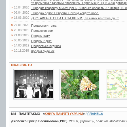
та времянка з газовим опаленням. Гарне місце. Ціни 3200 договір
»
13.04.2020
. Продам квартиру в місті Ірпінь, Київська область. 37 метрів, 16 0
»
08.04.2020
. Продаж одягу з Європи: Секонд хенд та нове.
»
16.03.2020
ДОСТАВКА:ОТСЕВА,ПІСКА,ЩЕБНЯ,,та інших вантажів до 8т.
»
27.01.2020
Продається тілна
»
26.08.2019
Продается дом
»
21.08.2019
Продам хату
»
03.05.2019
Продам Бджiл:
»
14.03.2019
Продається будинок
»
10.11.2018
продам будинок
ЦІКАВІ ФОТО
3 фото
3 фото
3 фото
МИ - ПАМ’ЯТАЄМО - «
КНИГА ПАМ’ЯТІ УКРАЇНИ
» /
ЯЛАНЕЦЬ
Дзюбенко Григір Васильович (1903)
1903 р., українець, селянин. Мобілізова