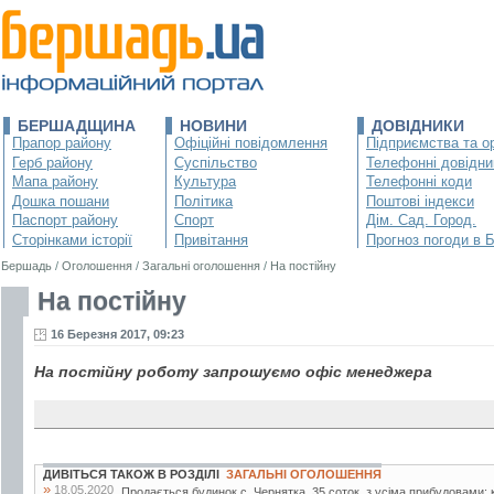
БЕРШАДЩИНА
НОВИНИ
ДОВІДНИКИ
Прапор району
Офіційні повідомлення
Підприємства та ор
Герб району
Суспільство
Телефонні довідни
Мапа району
Культура
Телефонні коди
Дошка пошани
Політика
Поштові індекси
Паспорт району
Спорт
Дім. Сад. Город.
Сторінками історії
Привітання
Прогноз погоди в 
Бершадь
/
Оголошення
/
Загальні оголошення
/
На постійну
На постійну
16 Березня 2017, 09:23
На постійну роботу запрошуємо офіс менеджера
ДИВІТЬСЯ ТАКОЖ В РОЗДІЛІ
ЗАГАЛЬНІ ОГОЛОШЕННЯ
»
18.05.2020
Продається будинок с. Чернятка. 35 соток, з усіма прибудовами: к