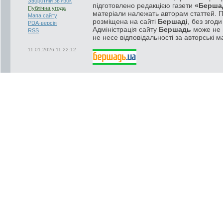
Зворотній зв'язок
підготовлено редакцією газети
«Берша
Публічна угода
матеріали належать авторам статтей. 
Мапа сайту
розміщена на сайті
Бершаді
, без згод
PDA-версія
Адміністрація сайту
Бершадь
може не п
RSS
не несе відповідальності за авторські м
11.01.2026 11:22:12