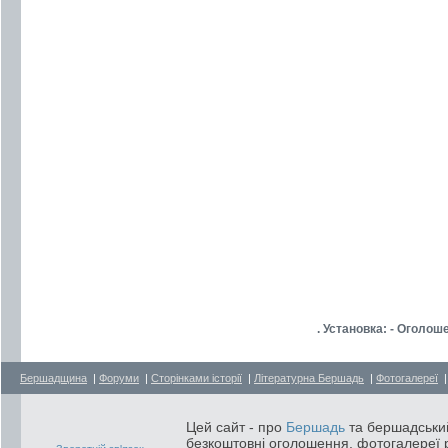
. Установка: - Оголо
Бершадщина
|
Форуми
|
Сторінками історії
|
Літературна Бершадь
|
Фотогалереї
Цей сайт - про
Бершадь
та бершадський
безкоштовні оголошення, фотогалереї р