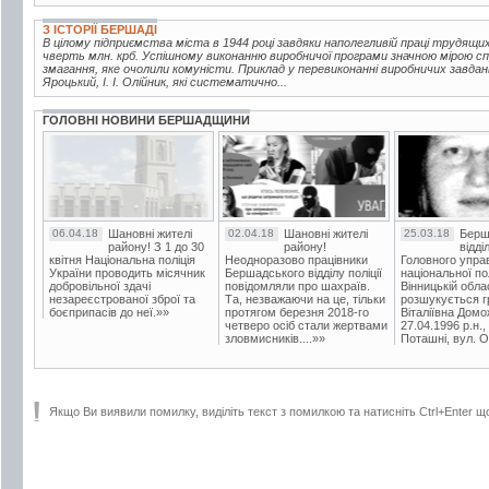
З ІСТОРІЇ БЕРШАДІ
В цілому підприємства міста в 1944 році завдяки наполегливій праці трудящи
чверть млн. крб. Успішному виконанню виробничої програми значною мірою с
змагання, яке очолили комуністи. Приклад у перевиконанні виробничих завдань
Яроцький, І. І. Олійник, які систематично...
ГОЛОВНІ НОВИНИ БЕРШАДЩИНИ
06.04.18
Шановні жителі
02.04.18
Шановні жителі
25.03.18
Берш
району! З 1 до 30
району!
відді
квітня Національна поліція
Неодноразово працівники
Головного упра
України проводить місячник
Бершадського відділу поліції
національної пол
добровільної здачі
повідомляли про шахраїв.
Вінницькій обла
незареєстрованої зброї та
Та, незважаючи на це, тільки
розшукується гр
боєприпасів до неї.»»
протягом березня 2018-го
Віталіївна Домо
четверо осіб стали жертвами
27.04.1996 р.н.,
зловмисників....»»
Поташні, вул. Ос
Якщо Ви виявили помилку, виділіть текст з помилкою та натисніть Ctrl+Enter щ