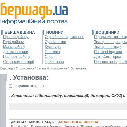
БЕРШАДЩИНА
НОВИНИ
ДОВІДНИКИ
Прапор району
Офіційні повідомлення
Підприємства та ор
Герб району
Суспільство
Телефонні довідни
Мапа району
Культура
Телефонні коди
Дошка пошани
Політика
Поштові індекси
Паспорт району
Спорт
Дім. Сад. Город.
Сторінками історії
Привітання
Прогноз погоди в 
Бершадь
/
Оголошення
/
Загальні оголошення
/
. Установка:
. Установка:
16 Травня 2017, 19:41
. Установка: відеонагляду, сигналізації, домофон, СКУД и 
ДИВІТЬСЯ ТАКОЖ В РОЗДІЛІ
ЗАГАЛЬНІ ОГОЛОШЕННЯ
»
18.05.2020
Продається будинок с. Чернятка. 35 соток, з усіма прибудовами: к