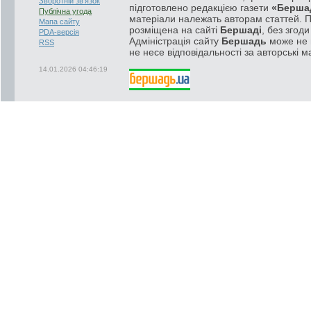
Зворотній зв'язок
підготовлено редакцією газети
«Берша
Публічна угода
матеріали належать авторам статтей. 
Мапа сайту
розміщена на сайті
Бершаді
, без згод
PDA-версія
Адміністрація сайту
Бершадь
може не п
RSS
не несе відповідальності за авторські м
14.01.2026 04:46:19