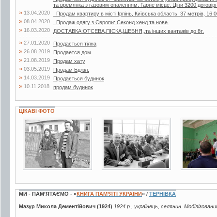
та времянка з газовим опаленням. Гарне місце. Ціни 3200 договір
»
13.04.2020
. Продам квартиру в місті Ірпінь, Київська область. 37 метрів, 16 0
»
08.04.2020
. Продаж одягу з Європи: Секонд хенд та нове.
»
16.03.2020
ДОСТАВКА:ОТСЕВА,ПІСКА,ЩЕБНЯ,,та інших вантажів до 8т.
»
27.01.2020
Продається тілна
»
26.08.2019
Продается дом
»
21.08.2019
Продам хату
»
03.05.2019
Продам Бджiл:
»
14.03.2019
Продається будинок
»
10.11.2018
продам будинок
ЦІКАВІ ФОТО
2 фото
3 фото
5 фото
МИ - ПАМ’ЯТАЄМО - «
КНИГА ПАМ’ЯТІ УКРАЇНИ
» /
ТЕРНІВКА
Мазур Микола Дементійович (1924)
1924 р., українець, селянин. Мобілізовани