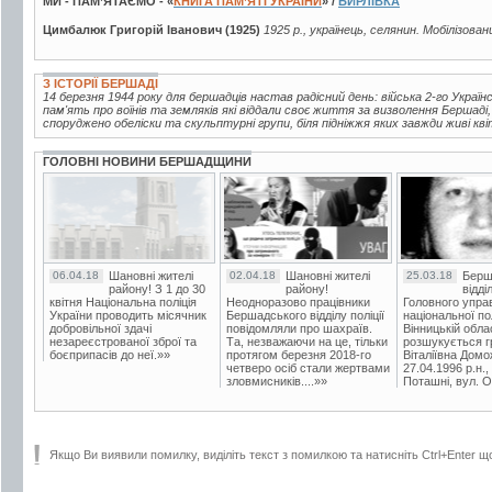
МИ - ПАМ’ЯТАЄМО - «
КНИГА ПАМ’ЯТІ УКРАЇНИ
» /
БИРЛІВКА
Цимбалюк Григорій Іванович (1925)
1925 р., українець, селянин. Мобілізован
З ІСТОРІЇ БЕРШАДІ
14 березня 1944 року для бершадців настав радісний день: війська 2-го Україн
пам'ять про воїнів та земляків які віддали своє життя за визволення Бершаді
споруджено обеліски та скульптурні групи, біля підніжжя яких завжди живі кві
ГОЛОВНІ НОВИНИ БЕРШАДЩИНИ
06.04.18
Шановні жителі
02.04.18
Шановні жителі
25.03.18
Берш
району! З 1 до 30
району!
відді
квітня Національна поліція
Неодноразово працівники
Головного упра
України проводить місячник
Бершадського відділу поліції
національної пол
добровільної здачі
повідомляли про шахраїв.
Вінницькій обла
незареєстрованої зброї та
Та, незважаючи на це, тільки
розшукується гр
боєприпасів до неї.»»
протягом березня 2018-го
Віталіївна Домо
четверо осіб стали жертвами
27.04.1996 р.н.,
зловмисників....»»
Поташні, вул. Ос
Якщо Ви виявили помилку, виділіть текст з помилкою та натисніть Ctrl+Enter щ