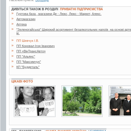
Населені пункти:
Бершадь
ДИВІТЬСЯ ТАКОЖ В РОЗДІЛІ
ПРИВАТНІ ПІДПРИЄМСТВА
»
Гуртова база , магазини Де - Люкс, Люкс - Маркет, Алекс.
»
Автомагазин
»
Аптека
»
"Зеленогайська" Широкий асортимент безалкогольних напоїв на основі артез
м.
»
ПП Шевчук І.В.
»
ПП Коновал Ігор Іванович
»
ПП «ВінТрансАвто»
»
ПП "Альянс"
»
ПП "Максимчук"
»
КП "Буддеталь"
ЦІКАВІ ФОТО
3 фото
7 фото
3 фото