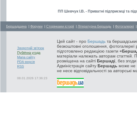
ПП Шевчук І.В. - Приватні підприємці та п
Бершадщина
|
Форуми
|
Сторінками історії
|
Літературна Бершадь
|
Фотогалереї
Цей сайт - про
Бершадь
та бершадський
безкоштовні оголошення, фотогалереї р
Зворотній зв'язок
підготовлено редакцією газети
«Берша
Публічна угода
матеріали належать авторам статтей. 
Мапа сайту
розміщена на сайті
Бершаді
, без згод
PDA-версія
Адміністрація сайту
Бершадь
може не п
RSS
не несе відповідальності за авторські м
08.01.2026 17:36:23