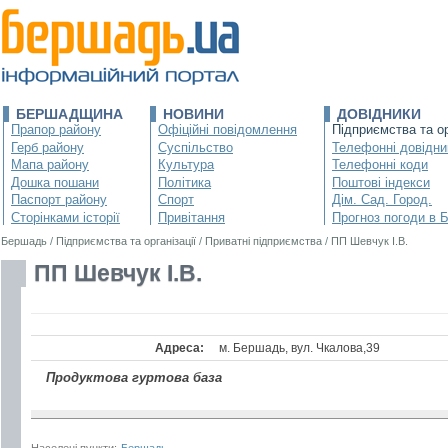
БЕРШАДЩИНА
НОВИНИ
ДОВІДНИКИ
Прапор району
Офіційні повідомлення
Підприємства та ор
Герб району
Суспільство
Телефонні довідни
Мапа району
Культура
Телефонні коди
Дошка пошани
Політика
Поштові індекси
Паспорт району
Спорт
Дім. Сад. Город.
Сторінками історії
Привітання
Прогноз погоди в 
Бершадь
/
Підприємства та організації
/
Приватні підприємства
/
ПП Шевчук І.В.
ПП Шевчук І.В.
Адреса:
м. Бершадь, вул. Чкалова,39
Продуктова гуртова база