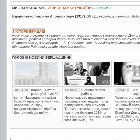
МИ - ПАМ’ЯТАЄМО - «
КНИГА ПАМ’ЯТІ УКРАЇНИ
» /
ЛІСНИЧЕ
Вдовиченко Гаврило Аполлонович (1917)
1917 р., українець, селянин. Мобі
З ІСТОРІЇ БЕРШАДІ
Робітники й селяни не припиняли боротьби: готувались нові виступи. Для їх ор
підпільний ревком створив партизанський загін з жителів Бершаді та сусідні
В. Кривоходкіна, а комісаром — П. Соболевського. Внаслідок переможного по
відновлено Радянську владу. Народна влада...
ГОЛОВНІ НОВИНИ БЕРШАДЩИНИ
06.04.18
Шановні жителі
02.04.18
Шановні жителі
25.03.18
Берш
району! З 1 до 30
району!
відді
квітня Національна поліція
Неодноразово працівники
Головного упра
України проводить місячник
Бершадського відділу поліції
національної пол
добровільної здачі
повідомляли про шахраїв.
Вінницькій обла
незареєстрованої зброї та
Та, незважаючи на це, тільки
розшукується гр
боєприпасів до неї.»»
протягом березня 2018-го
Віталіївна Домо
четверо осіб стали жертвами
27.04.1996 р.н.,
зловмисників....»»
Поташні, вул. Ос