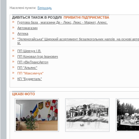
Населені пункти:
Бершадь
ДИВІТЬСЯ ТАКОЖ В РОЗДІЛІ
ПРИВАТНІ ПІДПРИЄМСТВА
»
Гуртова база , магазини Де - Люкс, Люкс - Маркет, Алекс.
»
Автомагазин
»
Аптека
»
"Зеленогайська" Широкий асортимент безалкогольних напоїв на основі артез
м.
»
ПП Шевчук І.В.
»
ПП Коновал Ігор Іванович
»
ПП «ВінТрансАвто»
»
ПП "Альянс"
»
ПП "Максимчук"
»
КП "Буддеталь"
ЦІКАВІ ФОТО
3 фото
3 фото
3 фото