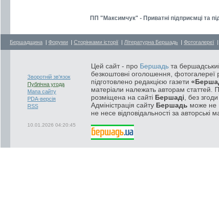
ПП "Максимчук" - Приватні підприємці та п
Бершадщина
|
Форуми
|
Сторінками історії
|
Літературна Бершадь
|
Фотогалереї
Цей сайт - про
Бершадь
та бершадський
безкоштовні оголошення, фотогалереї р
Зворотній зв'язок
підготовлено редакцією газети
«Берша
Публічна угода
матеріали належать авторам статтей. 
Мапа сайту
розміщена на сайті
Бершаді
, без згод
PDA-версія
Адміністрація сайту
Бершадь
може не п
RSS
не несе відповідальності за авторські м
10.01.2026 04:20:45