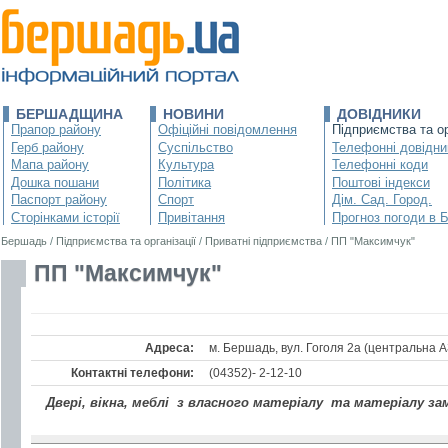
БЕРШАДЩИНА
НОВИНИ
ДОВІДНИКИ
Прапор району
Офіційні повідомлення
Підприємства та ор
Герб району
Суспільство
Телефонні довідни
Мапа району
Культура
Телефонні коди
Дошка пошани
Політика
Поштові індекси
Паспорт району
Спорт
Дім. Сад. Город.
Сторінками історії
Привітання
Прогноз погоди в 
Бершадь
/
Підприємства та організації
/
Приватні підприємства
/
ПП "Максимчук"
ПП "Максимчук"
Адреса:
м. Бершадь, вул. Гоголя 2а (центральна 
Контактні телефони:
(04352)- 2-12-10
Двері, вікна, меблі з власного матеріалу та матеріалу з