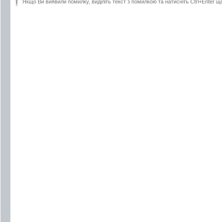
Якщо Ви виявили помилку, виділіть текст з помилкою та натисніть Ctrl+Enter щ