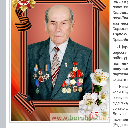
тільки 
партиза
Колишні
розвідн
мав чес
Перемог
групою 
Президе
- Щор
вересня
району)
підпіль
року ви
партиза
сказати 
- Вони
коли я б
розвідни
підпільн
велике з
Батьківщ
партизан
(Руденко