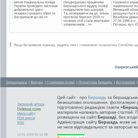
квітня Національна поліція
Неодноразово працівники
Головного упра
України проводить місячник
Бершадського відділу поліції
національної пол
добровільної здачі
повідомляли про шахраїв.
Вінницькій обла
незареєстрованої зброї та
Та, незважаючи на це, тільки
розшукується гр
боєприпасів до неї.»»
протягом березня 2018-го
Віталіївна Домо
четверо осіб стали жертвами
27.04.1996 р.н.,
зловмисників....»»
Поташні, вул. Ос
Якщо Ви виявили помилку, виділіть текст з помилкою та натисніть Ctrl+Enter щ
Закревський
Бершадщина
|
Форуми
|
Сторінками історії
|
Літературна Бершадь
|
Фотогалереї
Цей сайт - про
Бершадь
та бершадський
безкоштовні оголошення, фотогалереї р
Зворотній зв'язок
підготовлено редакцією газети
«Берша
Публічна угода
матеріали належать авторам статтей. 
Мапа сайту
розміщена на сайті
Бершаді
, без згод
PDA-версія
Адміністрація сайту
Бершадь
може не п
RSS
не несе відповідальності за авторські м
12.01.2026 00:13:56