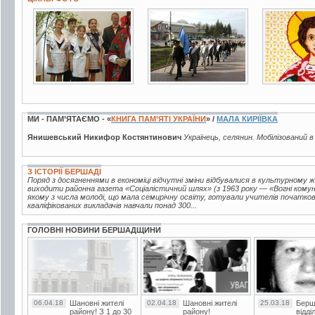
7 фото
3 фото
3 фото
МИ - ПАМ’ЯТАЄМО - «
КНИГА ПАМ’ЯТІ УКРАЇНИ
» /
МАЛА КИРІЇВКА
Янишевський Никифор Костянтинович
Українець, селянин. Мобілізований в
З ІСТОРІЇ БЕРШАДІ
Поряд з досягненнями в економіці відчутні зміни відбувалися в культурному ж
виходити районна газета «Соціалістичний шлях» (з 1963 року — «Вогні комуні
якому з числа молоді, що мала семирічну освіту, готували учителів початкови
кваліфікованих викладачів навчали понад 300...
ГОЛОВНІ НОВИНИ БЕРШАДЩИНИ
06.04.18
Шановні жителі
02.04.18
Шановні жителі
25.03.18
Берш
району! З 1 до 30
району!
відді