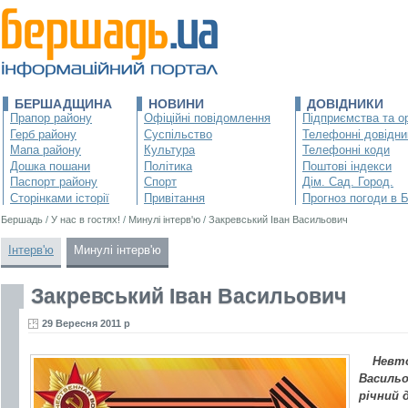
БЕРШАДЩИНА
НОВИНИ
ДОВІДНИКИ
Прапор району
Офіційні повідомлення
Підприємства та ор
Герб району
Суспільство
Телефонні довідни
Мапа району
Культура
Телефонні коди
Дошка пошани
Політика
Поштові індекси
Паспорт району
Спорт
Дім. Сад. Город.
Сторінками історії
Привітання
Прогноз погоди в 
Бершадь
/
У нас в гостях!
/
Минулі інтерв'ю
/
Закревський Іван Васильович
Інтерв'ю
Минулі інтерв'ю
Закревський Іван Васильович
29 Вересня 2011 р
Невто
Васильо
річний 