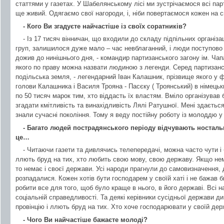
статтями у газетах. У Шабелянському лісі ми зустрічаємося всі пар
ще живий. Одягаємо свої нагороди, і, ніби повертаємося кожен на 
- Кого Ви згадуєте найчастіше із своїх соратників?
- Із 17 тисяч вінничан, що входили до складу підпільних організа
груп, залишилося дуже мало – час невблаганний, і люди поступово в
дожив до нинішнього дня, - командир партизанського загону ім. Ч
якого по праву можна назвати людиною з легенди. Серед партизанс
подільська земля, - легендарний Іван Калашник, прізвище якого у 
голови Калашника і Василя Трояна - Пасєку ( Троянський) в німець
по 50 тисяч марок тим, хто віддасть їх властям. Вміло організував 
згадати кмітливість та винахідливість Лялі Ратушної. Мені здаєтьс
знали сучасні покоління. Тому я веду постійну роботу із молоддю у
- Багато людей пострадянського періоду відчувають ностальг
це…
- Читаючи газети та дивлячись телепередачі, можна часто чути і 
ллють бруд на тих, хто любить свою мову, свою державу. Якщо нема
то немає і своєї держави. Усі народи прагнули до самовизначення, до
розпадалися. Кожен хотів бути господарем у своїй хаті і не бажав б
робити все для того, щоб було краще в нього, в його державі. Всі н
соціальній справедливості. Та деякі керівники сусідньої держави ди
провінцію і ллють бруд на тих. Хто хоче господарювати у своїй дер
- Чого Ви найчастіше бажаєте молоді?