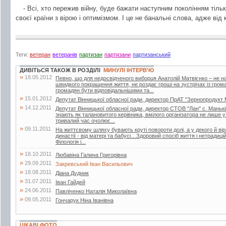
- Всі, хто пережив війну, буде бажати наступним поколінням тіль
своєї країни з вірою і оптимізмом. І це не банальні слова, адже від
Теги:
ветеран
ветеранів
партизан
партизани
партизанський
ДИВІТЬСЯ ТАКОЖ В РОЗДІЛІ
МИНУЛІ ІНТЕРВ'Ю
»
18.05.2012
Певно, що для недосвідченого виборця Анатолій Матвієнко – не на
швидкого покращення життя, не роздає гроші на зустрічах із грома
громадян бути відповідальнішими та...
»
15.01.2012
Депутат Вінницької обласної ради, директор ПрАТ "Зернопродукт
»
14.12.2011
Депутат Вінницької обласної ради, директор СТОВ "Лан" с. Маньк
знають як талановитого керівника, вмілого організатора не лише 
тривалий час очолює...
»
09.11.2011
На життєвому шляху бувають круті повороти долі, а у декого й віра
династії - від матері та бабусі…Здоровий спосіб життя і нетрадиц
Філологія і...
»
18.10.2011
Любавіна Галина Григорівна
»
29.09.2011
Закревський Іван Васильович
»
18.08.2011
Діана Дудник
»
31.07.2011
Іван Гайдей
»
24.06.2011
Павліченко Наталія Миколаївна
»
09.05.2011
Гончарук Ніна Іванівна
ЦІКАВІ ФОТО