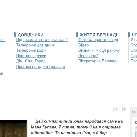
ДОВІДНИКИ
ЖИТТЯ БЕРШАДІ
І
ння
Підприємства та організації
Фотогалереї Бершаді
У н
Телефонні довідники
Відео
Ог
Телефонні коди
Визначні місця району
Ста
Поштові індекси
Персоналії
Гор
Дім. Сад. Город.
Літературна Бершадь
Про
Прогноз погоди в Бершаді
ей
1
Цей симпатичний юнак народився саме на
Івана Купала, 7 липня, тому й ім`я отримав
відповідне. Та не тільки і`мя, а й дар