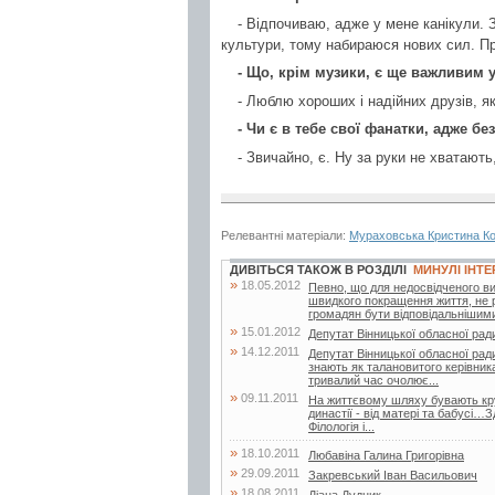
- Відпочиваю, адже у мене канікули.
культури, тому набираюся нових сил. 
- Що, крім музики, є ще важливим 
- Люблю хороших і надійних друзів, як
- Чи є в тебе свої фанатки, адже б
- Звичайно, є. Ну за руки не хватають
Релевантні матеріали:
Мураховська Кристина Ко
ДИВІТЬСЯ ТАКОЖ В РОЗДІЛІ
МИНУЛІ ІНТЕ
»
18.05.2012
Певно, що для недосвідченого ви
швидкого покращення життя, не ро
громадян бути відповідальнішими 
»
15.01.2012
Депутат Вінницької обласної ра
»
14.12.2011
Депутат Вінницької обласної рад
знають як талановитого керівник
тривалий час очолює...
»
09.11.2011
На життєвому шляху бувають круті
династії - від матері та бабусі…
Філологія і...
»
18.10.2011
Любавіна Галина Григорівна
»
29.09.2011
Закревський Іван Васильович
»
18.08.2011