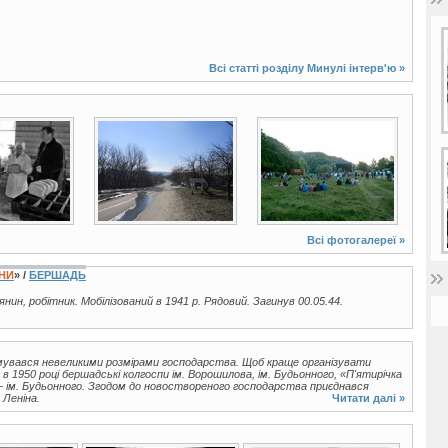
Всі статті розділу
Минулі інтерв'ю
»
17 фото
7 фото
Всі фотогалереї »
ЇНИ
» /
БЕРШАДЬ
іянин, робітник. Мобілізований в 1941 р. Рядовий. Загинув 00.05.44.
увався невеликими розмірами господарства. Щоб краще організувати
в 1950 році бершадські колгоспи ім. Ворошилова, ім. Будьонного, «П'ятирічка
 — ім. Будьонного. Згодом до новоствореного господарства приєднався
 Леніна.
Читати далі »