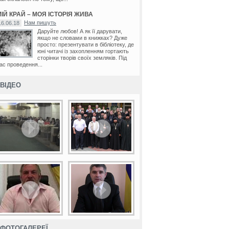
ІЙ КРАЙ – МОЯ ІСТОРІЯ ЖИВА
Нам пишуть
16.06.18
Даруйте любов! А як її дарувати,
якщо не словами в книжках? Дуже
просто: презентувати в бібліотеку, де
юні читачі із захопленням гортають
сторінки творів своїх земляків. Під
ас проведення...
ВІДЕО
ФОТОГАЛЕРЕЇ