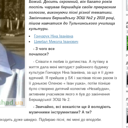
Божий. Досить скромний, він багато років
поспіль чарував бершадців своїм прекрасним
голосом, виконуючи пісні різної тематики.
о
Закінчивши Бершадську ЗОШ №2 у 2010 році,
пішов навчатися до Тульчинського училища
Б
культури.
Гончарук Ніна Іванівна
Цимбал Микола Іванович
- З чого все
почалося?
р
- Співати я любив із дитинства. А путівку в
життя дала мені методист районного будинку
культури Гончарук Ніна Іванівна, за що я її дуже
вдячний. Я прийшов у БК і заспівав пісню разом із
її донькою Оленою « Іван ушка», потім пізніше
було створено дитячий колектив «Незабудки»,
м
активним учасником якого я був до закінчення
Бершадської ЗОШ № 2.
- Звичайно, всі вокалісти ще й володіють
музичними інструментами? А ти?
иходить дуже швидко. Підбираю пісні, які мені до вподоби.
Т