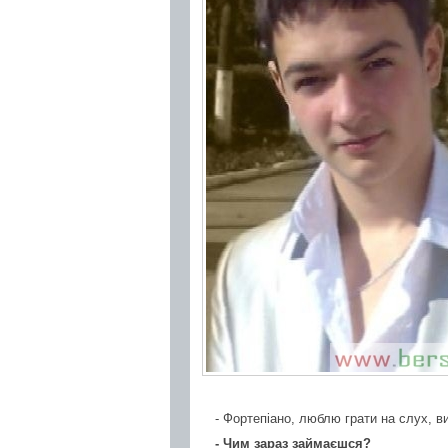
- Фортепіано, люблю грати на слух, в
- Чим зараз займаєшся?