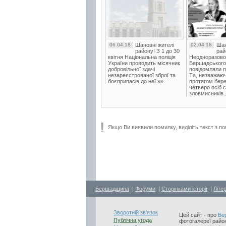
06.04.18
Шановні жителі
02.04.18
Шан
району! З 1 до 30
рай
квітня Національна поліція
Неодноразово
України проводить місячник
Бершадського в
добровільної здачі
повідомляли п
незареєстрованої зброї та
Та, незважаюч
боєприпасів до неї.»»
протягом бере
четверо осіб 
зловмисників..
Якщо Ви виявили помилку, виділіть текст з по
Бершадщина
|
Форуми
|
Сторінками історії
|
Літе
Зворотній зв'язок
Цей сайт - про
Бе
Публічна угода
фотогалереї район