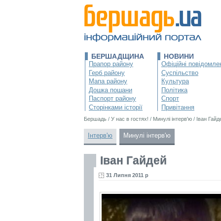
БЕРШАДЩИНА
НОВИНИ
Прапор району
Офіційні повідомле
Герб району
Суспільство
Мапа району
Культура
Дошка пошани
Політика
Паспорт району
Спорт
Сторінками історії
Привітання
Бершадь
/
У нас в гостях!
/
Минулі інтерв'ю
/
Іван Гайд
Інтерв'ю
Минулі інтерв'ю
Іван Гайдей
31 Липня 2011 р