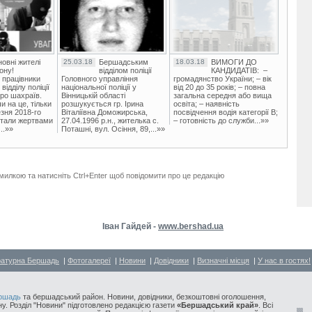
овні жителі
25.03.18
Бершадським
18.03.18
ВИМОГИ ДО
ону!
відділом поліції
КАНДИДАТІВ: –
 працівники
Головного управління
громадянство України; – вік
ідділу поліції
національної поліції у
від 20 до 35 років; – повна
ро шахраїв.
Вінницькій області
загальна середня або вища
и на це, тільки
розшукується гр. Ірина
освіта; – наявність
зня 2018-го
Віталіївна Доможирська,
посвідчення водія категорії В;
стали жертвами
27.04.1996 р.н., жителька с.
– готовність до служби...»»
..»»
Поташні, вул. Осіння, 89,...»»
милкою та натисніть Ctrl+Enter щоб повідомити про це редакцію
Іван Гайдей -
www.bershad.ua
ратурна Бершадь
|
Фотогалереї
|
Новини
|
Довідники
|
Визначні місця
|
У нас в гостях!
ршадь
та бершадський район. Новини, довідники, безкоштовні оголошення,
у. Розділ "Новини" підготовлено редакцією газети
«Бершадський край»
. Всі