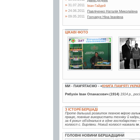
Діана Дудник
»
31.07.2011
Іван Гайдей
»
24.06.2011
Павліченко Наталія Миколаївна
»
09.05.2011
Гончарук Ніна Іванівна
ЦІКАВІ ФОТО
9 фото
4 фото
МИ - ПАМ’ЯТАЄМО - «
КНИГА ПАМ’ЯТІ УКРА
Рябухін Іван Опанасович (1914)
1914 р., рос
З ІСТОРІЇ БЕРШАДІ
Проте дальший розвиток певною мірою гальм
працю, повніше використати техніку й кадри, 
за 4 роки» об'єдналися в одне господарство
колгосп с. Бирлівки. Новий колгосп назвали ім.
ГОЛОВНІ НОВИНИ БЕРШАДЩИНИ