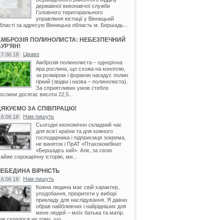
державної виконавчої служби
Головного територіального
управління юстиції у Вінницькій
бласті за адресую Вінницька область м. Бершадь...
АМБРОЗІЯ ПОЛИНОЛИСТА: НЕБЕЗПЕЧНИЙ
УР’ЯН!
Цікаво
17.06.18
Амброзія полинолиста – однорічна
яра рослина, що схожа на коноплю,
за розміром і формою нагадує полин
гіркий (звідки і назва – полинолиста).
За сприятливих умов стебло
ослини досягає висоти 22,5...
ДЯКУЄМО ЗА СПІВПРАЦЮ!
Нам пишуть
16.06.18
Сьогодні економічно складний час
для всієї країни та для кожного
господарника і підприємця зокрема,
не виняток і ПрАТ «Птахокомбінат
«Бершадсь кий». Але, за свою
айже сорокарічну історію, ми...
ЛЕБЕДИНА ВІРНІСТЬ
Нам пишуть
16.06.18
Кожна людина має свій характер,
уподобання, пріоритети у виборі
прикладу для наслідування. Я давно
обрав найближчих і найрідніших для
мене людей – моїх батька та матір.
ак склалося не тому, що...