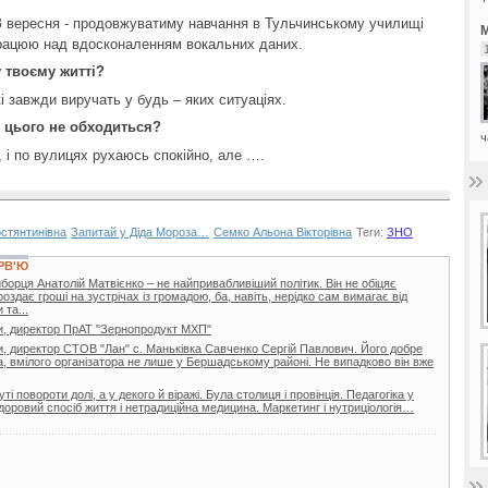
 З вересня - продовжуватиму навчання в Тульчинському училищі
М
Працюю над вдосконаленням вокальних даних.
у твоєму житті?
і завжди виручать у будь – яких ситуаціях.
ез цього не обходиться?
ч
, і по вулицях рухаюсь спокійно, але ….
стянтинівна
Запитай у Діда Мороза…
Семко Альона Вікторівна
Теги:
ЗНО
РВ'Ю
борця Анатолій Матвієнко – не найпривабливіший політик. Він не обіцяє
здає гроші на зустрічах із громадою, ба, навіть, нерідко сам вимагає від
та...
ди, директор ПрАТ "Зернопродукт МХП"
и, директор СТОВ "Лан" с. Маньківка Савченко Сергій Павлович. Його добре
а, вмілого організатора не лише у Бершадському районі. Не випадково він вже
 повороти долі, а у декого й віражі. Була столиця і провінція. Педагогіка у
Здоровий спосіб життя і нетрадиційна медицина. Маркетинг і нутриціологія…