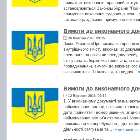
приватних виконавців, правовий статус т
встановлюються Законом України "Про о
примусове виконання судових рішень і р
виконавець здійснює примусове викона
Вимоги до виконавчого до
26 Жовтня 2016, 09:15
Закон України «Про виконавче провадж
внутрішнього змісту виконавчих документ
посилання на орган чи посадову особу,
стягувача та боржника тощо. Згідно ста
провадження»), вимоги до виконавчого 
зазначаються: 1) назва і дата видачі...
ч
Вимоги до виконавчого до
12 Вересня 2016, 09:14
1. У виконавчому документі зазначаютьс
найменування органу, прізвище та ініці
дата прийняття і номер рішення, згідно 
найменування або ім'я стягувача і борж
проживання чи перебування , ідентифіка
діяльності стягувача та...
читати далі ...»