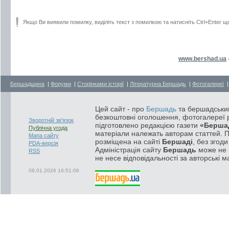
Якщо Ви виявили помилку, виділіть текст з помилкою та натисніть Ctrl+Enter щ
www.bershad.ua
Бершадщина
|
Форуми
|
Сторінками історії
|
Літературна Бершадь
|
Фотогалереї
Цей сайт - про
Бершадь
та бершадський
безкоштовні оголошення, фотогалереї р
Зворотній зв'язок
підготовлено редакцією газети
«Берша
Публічна угода
матеріали належать авторам статтей. 
Мапа сайту
розміщена на сайті
Бершаді
, без згод
PDA-версія
Адміністрація сайту
Бершадь
може не п
RSS
не несе відповідальності за авторські м
08.01.2026 16:51:06