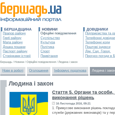
БЕРШАДЩИНА
НОВИНИ
ДОВІДНИКИ
Прапор району
Офіційні повідомлення
Підприємства та ор
Герб району
Суспільство
Телефонні довідни
Мапа району
Культура
Телефонні коди
Дошка пошани
Політика
Поштові індекси
Паспорт району
Спорт
Дім. Сад. Город.
Сторінками історії
Привітання
Прогноз погоди в 
Бершадь
/
Новини
/
Офіційні повідомлення
/
Людина і закон
Нове в роботі
Оголошення
Інформує податкова
Людина і зако
Людина і закон
Стаття 5. Органи та особи
виконання рішень
16 Листопада 2016, 09:21
1. Примусове виконання рішень поклада
служби (державних виконавців) та у пе