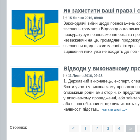
Як захистити ваші права і
15 Липня 2016, 09:00
Законодавчі зміни щодо повноважень ор
звернень громадян Відповідно до вимог
прокуратуру» повноваження органів про
незважаючи на це, громадяни продовжу
звернення щодо захисту своїх інтересі
вирішення яких уже не входить до пов -
Відводи у виконавчому пр
11 Липня 2016, 09:18
1. Державний виконавець, експерт, спец
брати участі у виконавчому провадженні
близькими родичами сторін, їх представн
у виконавчому провадженні, або заінтер
або є інші обставини, що викликають су
наявності підстав...
читати далі ...»
Сторінки:
<
1
2
3
4
5