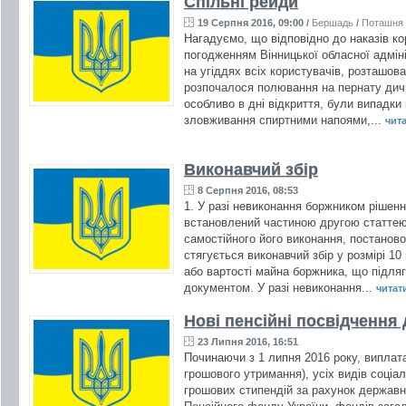
Спільні рейди
19 Серпня 2016, 09:00
/
Бершадь
/
Поташня
Нагадуємо, що відповідно до наказів ко
погодженням Вінницької обласної адміні
на угіддях всіх користувачів, розташова
розпочалося полювання на пернату дичи
особливо в дні відкриття, були випадк
зловживання спиртними напоями,...
чита
Виконавчий збір
8 Серпня 2016, 08:53
1. У разі невиконання боржником рішенн
встановлений частиною другою статтею
самостійного його виконання, постанов
стягується виконавчий збір у розмірі 10
або вартості майна боржника, що підля
документом. У разі невиконання...
читати
Нові пенсійні посвідчення
23 Липня 2016, 16:51
Починаючи з 1 липня 2016 року, виплата
грошового утримання), усіх видів соціа
грошових стипендій за рахунок державн