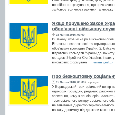
Пенсійного фонду України, фондів зага
пенсійного страхування, що призначені
здійснюється через рахунки та мережу 
Якщо порушено Закон Укра
обов’язок і військову служ
15 Липня 2016, 09:00
Із Закону України «Про військовий обов’
Вітчизни, незалежності та територіально
обов’язком громадян України. 2. Війсь
підготовки громадян України до захисту
складом Збройних Сил України, інших ут
військових формувань,...
читати далі ...»
Про безкоштовну соціальн
15 Липня 2016, 09:00
/
Бершадь
У Бершадський територіальний центр п
одиноких громадян, редакцію районної
запитання, кому з пенсіонерів належит
територіального центру соціального об
це запитання директор територіального
на таку допомогу від держави може не т