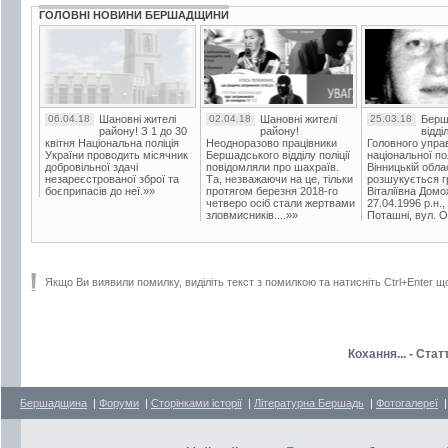
ГОЛОВНІ НОВИНИ БЕРШАДЩИНИ
06.04.18
Шановні жителі
02.04.18
Шановні жителі
25.03.18
Берш
району! З 1 до 30
району!
відді
квітня Національна поліція
Неодноразово працівники
Головного упра
України проводить місячник
Бершадського відділу поліції
національної пол
добровільної здачі
повідомляли про шахраїв.
Вінницькій обла
незареєстрованої зброї та
Та, незважаючи на це, тільки
розшукується гр
боєприпасів до неї.»»
протягом березня 2018-го
Віталіївна Домо
четверо осіб стали жертвами
27.04.1996 р.н.,
зловмисників....»»
Поташні, вул. Ос
Якщо Ви виявили помилку, виділіть текст з помилкою та натисніть Ctrl+Enter щ
Кохання... - Ста
Бершадщина
|
Форуми
|
Сторінками історії
|
Літературна Бершадь
|
Фотогалереї