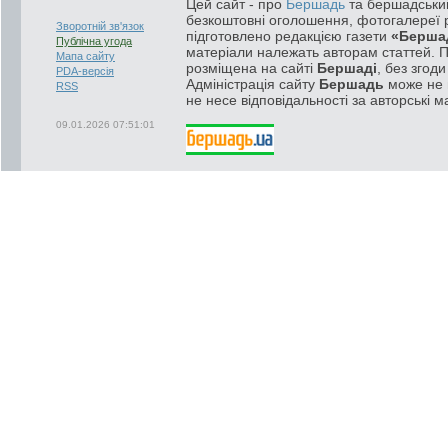
Цей сайт - про
Бершадь
та бершадський
безкоштовні оголошення, фотогалереї р
Зворотній зв'язок
підготовлено редакцією газети
«Берша
Публічна угода
матеріали належать авторам статтей. 
Мапа сайту
розміщена на сайті
Бершаді
, без згод
PDA-версія
Адміністрація сайту
Бершадь
може не п
RSS
не несе відповідальності за авторські м
09.01.2026 07:51:01