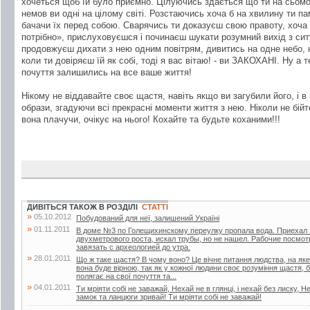
хочеться щоб їй було приємно. Цілуючись здається що ти на сьомом
немов ви одні на цілому світі. Розстаючись хоча б на хвилину ти п
бачачи їх перед собою. Сварячись ти доказуєш свою правоту, хоча 
потрібно», прислуховуєшся і починаєш шукати розумний вихід з ситу
продовжуєш дихати з нею одним повітрям, дивитись на одне небо, н
коли ти довіряєш їй як собі, тоді я вас вітаю! - ви ЗАКОХАНІ. Ну а т
почуття залишились на все ваше життя!
Нікому не віддавайте своє щастя, навіть якщо ви загубили його, і в
образи, згадуючи всі прекрасні моменти життя з нею. Ніколи не бі
вона плачучи, очікує на нього! Кохайте та будьте коханими!!!
ДИВІТЬСЯ ТАКОЖ В РОЗДІЛІ
СТАТТІ
»
05.10.2012
Побудований для неї, залишений Україні
»
01.11.2011
В доме №3 по Голещихинскому переулку пропала вода. Приехал 
двухметрового роста, искал трубы, но не нашел. Рабочие посмот
завязать с археологией до утра.
»
28.01.2011
Що ж таке щастя? В чому воно? Це вічне питання людства, на яке
вона буде вірною, так як у кожної людини своє розуміння щастя, б
полягає на свої почуття та...
»
04.01.2011
Ти мріяти собі не заважай, Нехай не в глянці, і нехай без лиску, Н
замок та ланцюги зривай! Ти мріяти собі не заважай!