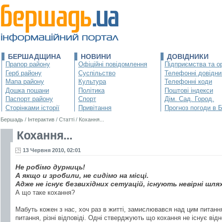
БЕРШАДЩИНА
НОВИНИ
ДОВІДНИКИ
Прапор району
Офіційні повідомлення
Підприємства та ор
Герб району
Суспільство
Телефонні довідни
Мапа району
Культура
Телефонні коди
Дошка пошани
Політика
Поштові індекси
Паспорт району
Спорт
Дім. Сад. Город.
Сторінками історії
Привітання
Прогноз погоди в 
Бершадь
/
Інтерактив
/
Статті
/
Кохання...
Кохання...
13 Червня 2010, 02:01
Не робімо дурниць!
А якщо и зробили, не сидімо на місці.
Адже не існує безвихідних сетуацій, існують невірні шлях
А що таке кохання?
Мабуть кожен з нас, хоч раз в житті, замислювався над цим питання
питання, різні відповіді. Одні стверджують що кохання не існує в