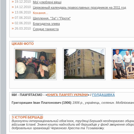
»
19.12.2010
Мої улюблені вірші
»
14.12.2010
Церковный календарь православных праздников на 2011 год
»
13.06.2010
Кохання...
»
07.06.2010
Щеплення. "За" і "Проти"
»
02.06.2010
Благодатна злива
»
26.03.2010
Сердце танкиста
ЦІКАВІ ФОТО
7 фото
4 фото
5 фото
МИ - ПАМ’ЯТАЄМО - «
КНИГА ПАМ’ЯТІ УКРАЇНИ
» /
ГОЛДАШІВКА
Григоришин Іван Платонович (1906)
1906 р., українець, селянин. Мобілізова
З ІСТОРІЇ БЕРШАДІ
Виконуючи інтернаціональний обов'язок, трудящі Бершаді неодноразово збир
військам Іспанії. Значні кошти надходили від бершадців у фонд зміцнення обор
добровільних організацій Червоного Хреста та Тсоавіахіму.