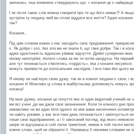
звичкою», інші впевнено стверджують що: « кохання це є найкраще
І як після таких слів можна говорити про те що його немає?! А якщ
зустріли ту людину якій ви готові віддати все життя? Адже кохання
так?
Кохання…
Під цим словом кожен з нас находить своє продовження: прекрасне 
є. Як добро і зло, без зла ми не знали б, що таке добре. Так і в ко
адже однотонність відносин убиває відчуття. Дрібні суперечки яких 
нікому непотрібні, болючі слова за які ти потім шкодуєш. На перший
але тут починається з’являтись «гордість», яка з коханні несумісні.
можуть призвести до колосальних наслідків. І все-таки без цього м
Я нікому не нав’язую свою думу, так як в кожної людини є своя, і 
кохання я! Можливо ці слова в майбутньому допоможуть комусь зроз
кохаєш!
На мою думку, кохання це почуття яке ні один видатний учений не 
ми всі учені ,де ми даєм своє визначення. Коли ти кожного дня про
неважливо чи ви один біля одного чи між вами нескінченні кілометр
чи навіть роками, у вас все-таки день починається і закінчується не
лише своє відображення, а і її закоханий погляд, від якого неможли
шкіри ти відчуваєш в собі легке тремтіння, немов в тобі тисячі ме
кожне слово, щоб не образити її. Називаєш її ніжними словами не ч