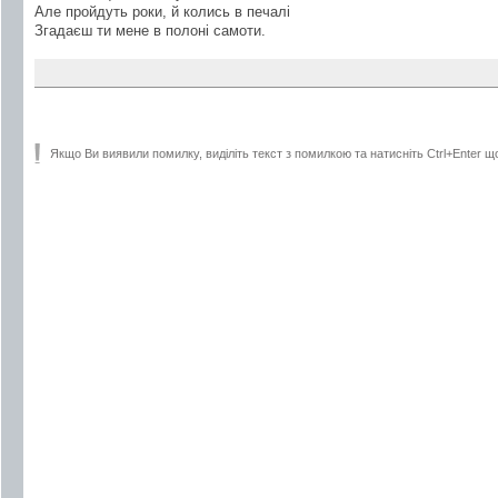
Але пройдуть роки, й колись в печалі
Згадаєш ти мене в полоні самоти.
Якщо Ви виявили помилку, виділіть текст з помилкою та натисніть Ctrl+Enter щ