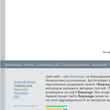
Ти п
Бершадщина
|
Форуми
|
Сторінками історії
|
Літературна Бершадь
|
Фотогалереї
Цей сайт - про
Бершадь
та бершадський
безкоштовні оголошення, фотогалереї р
Зворотній зв'язок
підготовлено редакцією газети
«Берша
Публічна угода
матеріали належать авторам статтей. 
Мапа сайту
розміщена на сайті
Бершаді
, без згод
PDA-версія
Адміністрація сайту
Бершадь
може не п
RSS
не несе відповідальності за авторські м
09.01.2026 04:46:34