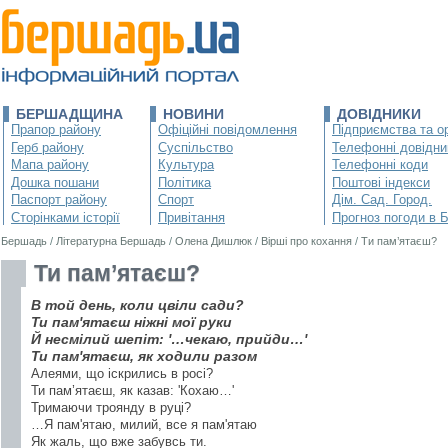
БЕРШАДЩИНА
НОВИНИ
ДОВІДНИКИ
Прапор району
Офіційні повідомлення
Підприємства та ор
Герб району
Суспільство
Телефонні довідни
Мапа району
Культура
Телефонні коди
Дошка пошани
Політика
Поштові індекси
Паспорт району
Спорт
Дім. Сад. Город.
Сторінками історії
Привітання
Прогноз погоди в 
Бершадь
/
Літературна Бершадь
/
Олена Дишлюк
/
Вірші про кохання
/
Ти пам’ятаєш?
Ти пам’ятаєш?
В той день, коли цвіли сади?
Ти пам'ятаєш ніжні мої руки
Й несмілий шепіт: '…чекаю, прийди…'
Ти пам'ятаєш, як ходили разом
Алеями, що іскрились в росі?
Ти пам’ятаєш, як казав: 'Кохаю…'
Тримаючи троянду в руці?
…Я пам'ятаю, милий, все я пам'ятаю
Як жаль, що вже забувсь ти.