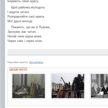
Бережіть свою красу.
Щоб районка молоділа
І раділи читачі,
Розправляйте свої крила.
Мої друзі молоді.
Покажіть, що ви зі Львова,
Зрозуміє вас читач,
Нехай лине рідна мова
Через сміх і через плач.
Населені пункти:
Михайлівка
ЦІКАВІ ФОТО
4 фото
9 фото
5 фото