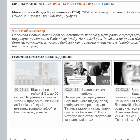
МИ - ПАМ’ЯТАЄМО - «
КНИГА ПАМ’ЯТІ УКРАЇНИ
» /
ПОТАШНЯ
Матковський Федір Герасимович (1924)
1924 р., українець, селянин. Мобіліз
Похов. с. Кирпіци, Ясський пов., Румунія.
З ІСТОРІЇ БЕРШАДІ
Перемога Великої Жовтневої соціалістичної революції була радісно зустрінут
року тут проголосили Радянську владу. Але незабаром до міста вдерлися нім
буржуазно-націоналістичних банд важким тягарем лягли на плечі трудящих. Т
тис. пудів цукру.
ГОЛОВНІ НОВИНИ БЕРШАДЩИНИ
06.04.18
Шановні жителі
02.04.18
Шановні жителі
25.03.18
Берш
району! З 1 до 30
району!
відді
квітня Національна поліція
Неодноразово працівники
Головного упра
України проводить місячник
Бершадського відділу поліції
національної пол
добровільної здачі
повідомляли про шахраїв.
Вінницькій обла
незареєстрованої зброї та
Та, незважаючи на це, тільки
розшукується гр
боєприпасів до неї.»»
протягом березня 2018-го
Віталіївна Домо
четверо осіб стали жертвами
27.04.1996 р.н.,
зловмисників....»»
Поташні, вул. Ос