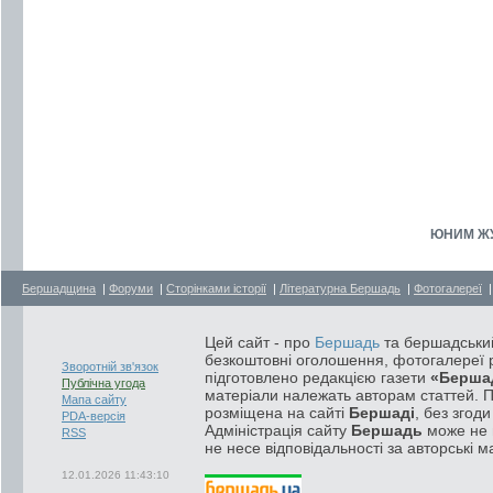
ЮНИМ ЖУ
Бершадщина
|
Форуми
|
Сторінками історії
|
Літературна Бершадь
|
Фотогалереї
Цей сайт - про
Бершадь
та бершадський
безкоштовні оголошення, фотогалереї р
Зворотній зв'язок
підготовлено редакцією газети
«Берша
Публічна угода
матеріали належать авторам статтей. 
Мапа сайту
розміщена на сайті
Бершаді
, без згод
PDA-версія
Адміністрація сайту
Бершадь
може не п
RSS
не несе відповідальності за авторські м
12.01.2026 11:43:10