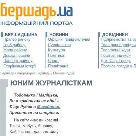
БЕРШАДЩИНА
НОВИНИ
ДОВІДНИКИ
Прапор району
Офіційні повідомлення
Підприємства та ор
Герб району
Суспільство
Телефонні довідни
Мапа району
Культура
Телефонні коди
Дошка пошани
Політика
Поштові індекси
Паспорт району
Спорт
Дім. Сад. Город.
Сторінками історії
Привітання
Прогноз погоди в 
Бершадь
/
Літературна Бершадь
/
Микола Рудик
ЮНИМ ЖУРНАЛІСТКАМ
Тодоренко і Маліцька,
Ви в «районки» не одні –
Є ще Рудик в
Михайлівці
,
Проситься на сторінки.
На світлинах ви красиві.
Такі ж, мабуть, й наяву,
Хай Господь дає вам силу.