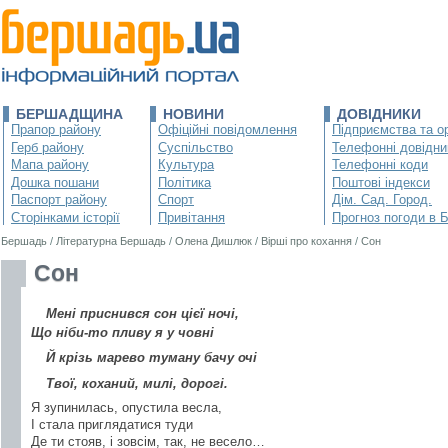
БЕРШАДЩИНА
НОВИНИ
ДОВІДНИКИ
Прапор району
Офіційні повідомлення
Підприємства та ор
Герб району
Суспільство
Телефонні довідни
Мапа району
Культура
Телефонні коди
Дошка пошани
Політика
Поштові індекси
Паспорт району
Спорт
Дім. Сад. Город.
Сторінками історії
Привітання
Прогноз погоди в 
Бершадь
/
Літературна Бершадь
/
Олена Дишлюк
/
Вірші про кохання
/
Сон
Сон
Мені приснився сон цієї ночі,
Що ніби-то пливу я у човні
Й крізь марево туману бачу очі
Твої, коханий, милі, дорогі.
Я зупинилась, опустила весла,
І стала приглядатися туди
Де ти стояв, і зовсім, так, не весело…