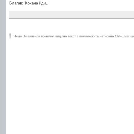
Благав; 'Кохана йди…'
Якщо Ви виявили помилку, виділіть текст з помилкою та натисніть Ctrl+Enter щ