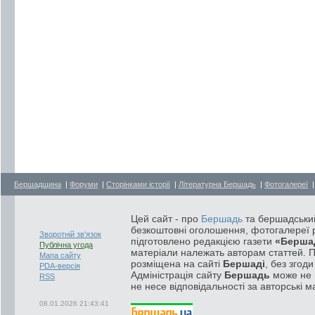
Бершадщина
|
Форуми
|
Сторінками історії
|
Літературна Бершадь
|
Фотогалереї
Цей сайт - про
Бершадь
та бершадський
безкоштовні оголошення, фотогалереї р
Зворотній зв'язок
підготовлено редакцією газети
«Берша
Публічна угода
матеріали належать авторам статтей. 
Мапа сайту
розміщена на сайті
Бершаді
, без згод
PDA-версія
Адміністрація сайту
Бершадь
може не п
RSS
не несе відповідальності за авторські м
08.01.2026 21:43:41