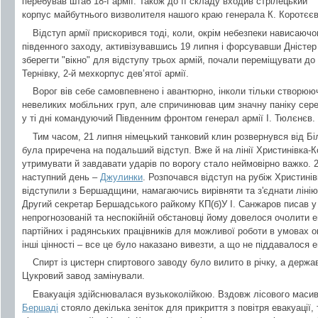
перебував штаб 18-ї армії. Також до її складу входив стрілецький
корпус майбутнього визволителя нашого краю генерала К. Коротєєв
Відступ армії прискорився тоді, коли, окрім небезпеки нависаючог
південного заходу, активізувавшись 19 липня і форсувавши Дністер
зберегти "вікно" для відступу трьох армій, почали переміщувати до 
Тернівку, 2-й мехкорпус дев’ятої армії.
Ворог вів себе самовпевнено і авантюрно, інколи тільки створю
невеликих мобільних груп, але спричинював цим значну паніку сере
у ті дні командуючий Південним фронтом генерал армії І. Тюлєнєв.
Тим часом, 21 липня німецький танковий клин розвернувся від Біл
була приречена на подальший відступ. Вже й на лінії Христинівка-К
утримувати й завдавати ударів по ворогу стало неймовірно важко. 
наступний день –
Джулинки
. Розпочався відступ на рубіж Христинів
відступили з Бершадщини, намагаючись вирівняти та з'єднати ліні
Другий секретар Бершадського райкому КП(б)У І. Санжаров писав у с
непрогнозованій та неспокійній обстановці йому довелося очолити е
партійних і радянських працівників для можливої роботи в умовах о
інші цінності – все це було наказано вивезти, а що не піддавалося е
Спирт із цистерн спиртового заводу було вилито в річку, а держа
Цукровий завод замінували.
Евакуація здійснювалася вузькоколійкою. Вздовж лісового масив
Бершаді
стояло декілька зеніток для прикриття з повітря евакуації,