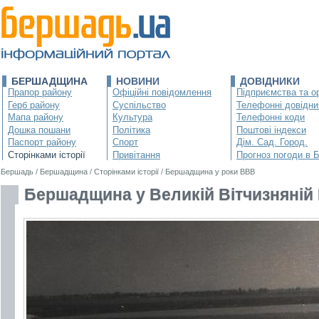
БЕРШАДЩИНА
НОВИНИ
ДОВІДНИКИ
Прапор району
Офіційні повідомлення
Підприємства та ор
Герб району
Суспільство
Телефонні довідни
Мапа району
Культура
Телефонні коди
Дошка пошани
Політика
Поштові індекси
Паспорт району
Спорт
Дім. Сад. Город.
Сторінками історії
Привітання
Прогноз погоди в 
Бершадь
/
Бершадщина
/
Сторінками історії
/
Бершадщина у роки ВВВ
Бершадщина у Великій Вітчизняній В