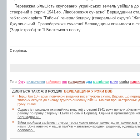
Переважна більшість окупованих українських земель увійшла до р
створений в серпні 1941-го. Лівобережжя сучасної Бершадщини ст
гебітскомісаріату "Гайсин" генералбецирку (генеральної округи) "Жи
Джулинський. Правобережжя сучасної Бершадщини опинилося в скла
(Задністров'я) та її Балтського повіту.
Сторінки:
Теги:
бугу
визволення
гайворон
гес
голодомор
дпа
матвієнко
млин
освіта
парти
ДИВІТЬСЯ ТАКОЖ В РОЗДІЛІ
БЕРШАДЩИНА У РОКИ ВВВ
»
Перші бої 18-ї армії популярні видання висвітлюють скупо. Відомо, що пере
тилових округів до складу другого ешелону військ. Маючи гірські стрілецькі д
румунських...
»
Одразу із приходом окупаційних властей у серпні 1941 року почали з’являтися
району по праву сторону П.Бугу і в самій Бершаді. Одним із організаторів ко
Бершадщини...
»
Війна пройшла залізним плугом через кожне серце, кожну долю і кожне житт
нами. Вона навічно у нашій пам’яті – загальнонародній, родинній, індивідуаль
особливо...
В