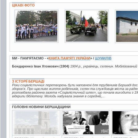
ЦІКАВІ ФОТО
4 фото
84 фото
6 фото
МИ - ПАМ’ЯТАЄМО - «
КНИГА ПАМ’ЯТІ УКРАЇНИ
» /
ШУМИЛІВ
Бондаренко Іван Хтомович (1904)
1904 р., українець, селянин. Мобілізований
З ІСТОРІЇ БЕРШАДІ
Роки соціалістичних перетворень були наповнені для трудівників Бершаді до
здоров'я. Про щасливе життя робітників, селян та службовців міста за радян
розповідала районна газета «Соціалістичний шлях», що почала виходити з 193
відкрили бібліотеку. Молодь набувала знання в середній,...
ГОЛОВНІ НОВИНИ БЕРШАДЩИНИ