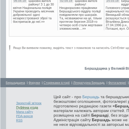
06.04.18
Шановні жителі
02.04.18
Шановні жителі
25.03.18
Берш
району! З 1 до 30
району!
відді
квітня Національна поліція
Неодноразово працівники
Головного упра
України проводить місячник
Бершадського відділу поліції
національної пол
добровільної здачі
повідомляли про шахраїв.
Вінницькій обла
незареєстрованої зброї та
Та, незважаючи на це, тільки
розшукується гр
боєприпасів до неї.»»
протягом березня 2018-го
Віталіївна Домо
четверо осіб стали жертвами
27.04.1996 р.н.,
зловмисників....»»
Поташні, вул. Ос
Якщо Ви виявили помилку, виділіть текст з помилкою та натисніть Ctrl+Enter щ
Бершадщина у Великій Вітч
Бершадщина
|
Форуми
|
Сторінками історії
|
Літературна Бершадь
|
Фотогалереї
Цей сайт - про
Бершадь
та бершадський
безкоштовні оголошення, фотогалереї р
Зворотній зв'язок
підготовлено редакцією газети
«Берша
Публічна угода
матеріали належать авторам статтей. 
Мапа сайту
розміщена на сайті
Бершаді
, без згод
PDA-версія
Адміністрація сайту
Бершадь
може не п
RSS
не несе відповідальності за авторські м