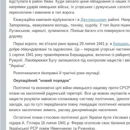
відступати в район Умані. Куди заїхало цінне обладнання із наших 
напрямки ударів німецьких військ, їх угорських і румунських сателі
перехоплене і вивезене в тил ворога.
Евакуаційна кампанія відбувалася і в
Джулинському
районі. Напр
Запорожець, евакуювали молодь, техніку, худобу. У тил йшли пішки
Луганськом, нарешті, зупинилися. Пізніше багато хто повернувся по
додому.
Перші вороги, які в'їхали рано вранці 29 липня 1941 р. в
Бершадь
добре обмундировані та задоволені. Це – передові угорські частини
1 серпня 1941 року правобережна Бершадщина, включно із райцентр
Румунії. Лівобережжя Бугу залишилося під контролем нацистів і вв
"Україна".
Розпочиналися безправні й трагічні роки окупації.
Окупаційний "новий порядок"
Політичні та економічні цілі війни німецького нацизму проти СРСР
плани на захопленій радянській території. Все це мовою окупантів
нацисти розуміли завчасно сплановану систему політичних, ідеологі
заходів, що по суті передбачали повну ліквідацію політичної незал
визиск захоплених земель, расову дискримінацію населення.
Остаточні плани стосовно політичної долі України були з'ясовані 
лідера А. Гітлера 16 липня 1941 р. Фюрер оголосив своє бачення р
Української РСР поміж Німеччиною та Румунією.