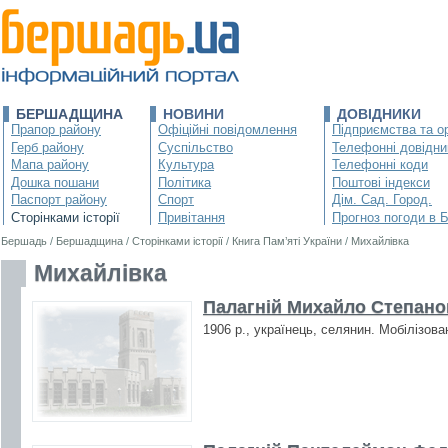
БЕРШАДЩИНА
НОВИНИ
ДОВІДНИКИ
Прапор району
Офіційні повідомлення
Підприємства та ор
Герб району
Суспільство
Телефонні довідни
Мапа району
Культура
Телефонні коди
Дошка пошани
Політика
Поштові індекси
Паспорт району
Спорт
Дім. Сад. Город.
Сторінками історії
Привітання
Прогноз погоди в 
Бершадь
/
Бершадщина
/
Сторінками історії
/
Книга Пам’яті України
/
Михайлівка
Михайлівка
Палагній Михайло Степанов
1906 р., українець, селянин. Мобілізова