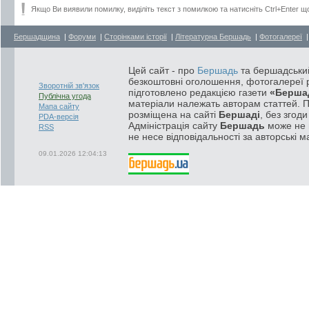
Якщо Ви виявили помилку, виділіть текст з помилкою та натисніть Ctrl+Enter щ
Бершадщина
|
Форуми
|
Сторінками історії
|
Літературна Бершадь
|
Фотогалереї
Цей сайт - про
Бершадь
та бершадський
безкоштовні оголошення, фотогалереї р
Зворотній зв'язок
підготовлено редакцією газети
«Берша
Публічна угода
матеріали належать авторам статтей. 
Мапа сайту
розміщена на сайті
Бершаді
, без згод
PDA-версія
Адміністрація сайту
Бершадь
може не п
RSS
не несе відповідальності за авторські м
09.01.2026 12:04:13