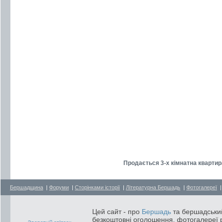
Продається 3-х кімнатна кварти
Бершадщина
|
Форуми
|
Сторінками історії
|
Літературна Бершадь
|
Фотогалереї
Цей сайт - про
Бершадь
та бершадський
безкоштовні оголошення, фотогалереї р