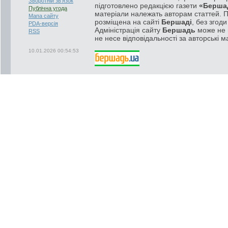
Зворотній зв'язок
підготовлено редакцією газети
«Берша
Публічна угода
матеріали належать авторам статтей. 
Мапа сайту
розміщена на сайті
Бершаді
, без згод
PDA-версія
Адміністрація сайту
Бершадь
може не п
RSS
не несе відповідальності за авторські м
10.01.2026 00:54:53