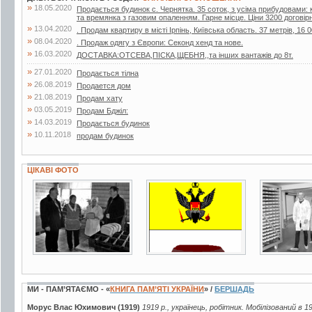
»
18.05.2020
Продається будинок с. Чернятка. 35 соток, з усіма прибудовами: к
та времянка з газовим опаленням. Гарне місце. Ціни 3200 договір
»
13.04.2020
. Продам квартиру в місті Ірпінь, Київська область. 37 метрів, 16 0
»
08.04.2020
. Продаж одягу з Європи: Секонд хенд та нове.
»
16.03.2020
ДОСТАВКА:ОТСЕВА,ПІСКА,ЩЕБНЯ,,та інших вантажів до 8т.
»
27.01.2020
Продається тілна
»
26.08.2019
Продается дом
»
21.08.2019
Продам хату
»
03.05.2019
Продам Бджiл:
»
14.03.2019
Продається будинок
»
10.11.2018
продам будинок
ЦІКАВІ ФОТО
4 фото
3 фото
7 фото
МИ - ПАМ’ЯТАЄМО - «
КНИГА ПАМ’ЯТІ УКРАЇНИ
» /
БЕРШАДЬ
Морус Влас Юхимович (1919)
1919 р., українець, робітник. Мобілізований в 1