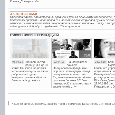
Глинка, Донецька обл.
З ІСТОРІЇ БЕРШАДІ
Проведені заходи сприяли кращій організації праці в сільському господарстві, 
Колгоспник артілі ім. Ворошилова С. Плахотнюк сконструював ручний піджив
комісією і рекомендований для використання всіма колгоспами. З року в рік з
підвищувався добробут трудівників. Збільшувалась...
ГОЛОВНІ НОВИНИ БЕРШАДЩИНИ
06.04.18
Шановні жителі
02.04.18
Шановні жителі
25.03.18
Берш
району! З 1 до 30
району!
відді
квітня Національна поліція
Неодноразово працівники
Головного упра
України проводить місячник
Бершадського відділу поліції
національної пол
добровільної здачі
повідомляли про шахраїв.
Вінницькій обла
незареєстрованої зброї та
Та, незважаючи на це, тільки
розшукується гр
боєприпасів до неї.»»
протягом березня 2018-го
Віталіївна Домо
четверо осіб стали жертвами
27.04.1996 р.н.,
зловмисників....»»
Поташні, вул. Ос
Якщо Ви виявили помилку, виділіть текст з помилкою та натисніть Ctrl+Enter щ