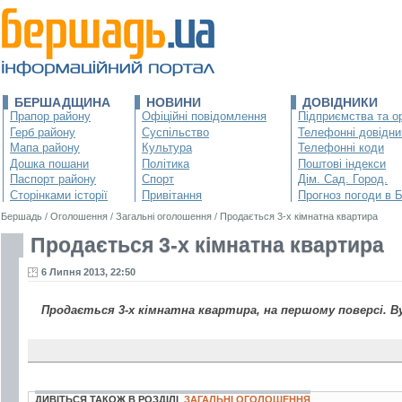
БЕРШАДЩИНА
НОВИНИ
ДОВІДНИКИ
Прапор району
Офіційні повідомлення
Підприємства та ор
Герб району
Суспільство
Телефонні довідни
Мапа району
Культура
Телефонні коди
Дошка пошани
Політика
Поштові індекси
Паспорт району
Спорт
Дім. Сад. Город.
Сторінками історії
Привітання
Прогноз погоди в 
Бершадь
/
Оголошення
/
Загальні оголошення
/
Продається 3-х кімнатна квартира
Продається 3-х кімнатна квартира
6 Липня 2013, 22:50
Продається 3-х кімнатна квартира, на першому поверсі. Ву
ДИВІТЬСЯ ТАКОЖ В РОЗДІЛІ
ЗАГАЛЬНІ ОГОЛОШЕННЯ