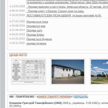
та времянка з газовим опаленням. Гарне місце. Ціни 3200 договір
»
13.04.2020
. Продам квартиру в місті Ірпінь, Київська область. 37 метрів, 16 0
»
08.04.2020
. Продаж одягу з Європи: Секонд хенд та нове.
»
16.03.2020
ДОСТАВКА:ОТСЕВА,ПІСКА,ЩЕБНЯ,,та інших вантажів до 8т.
»
27.01.2020
Продається тілна
»
26.08.2019
Продается дом
»
21.08.2019
Продам хату
»
03.05.2019
Продам Бджiл:
»
14.03.2019
Продається будинок
»
10.11.2018
продам будинок
ЦІКАВІ ФОТО
2 фото
6 фото
34 фото
МИ - ПАМ’ЯТАЄМО - «
КНИГА ПАМ’ЯТІ УКРАЇНИ
» /
БЕРШАДЬ
Климнюк Григорій Тимофійович (1904)
1904 р., українець. З 05.1942 р. зв'
02.1944 р.