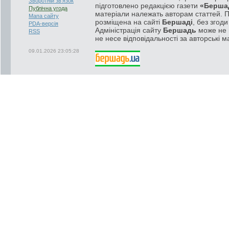
Зворотній зв'язок
підготовлено редакцією газети
«Берша
Публічна угода
матеріали належать авторам статтей. 
Мапа сайту
розміщена на сайті
Бершаді
, без згод
PDA-версія
Адміністрація сайту
Бершадь
може не п
RSS
не несе відповідальності за авторські м
09.01.2026 23:05:28