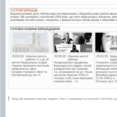
З ІСТОРІЇ БЕРШАДІ
Широкий розмах руху підпільників та партизанів у Бершадському районі зм
повіту. Він зазначав у листопаді 1943 року, що тут збільшилась кількість за
жандармів та військових; зникають з фашистських обозів разом з підводами м
ГОЛОВНІ НОВИНИ БЕРШАДЩИНИ
06.04.18
Шановні жителі
02.04.18
Шановні жителі
25.03.18
Берш
району! З 1 до 30
району!
відді
квітня Національна поліція
Неодноразово працівники
Головного упра
України проводить місячник
Бершадського відділу поліції
національної пол
добровільної здачі
повідомляли про шахраїв.
Вінницькій обла
незареєстрованої зброї та
Та, незважаючи на це, тільки
розшукується гр
боєприпасів до неї.»»
протягом березня 2018-го
Віталіївна Домо
четверо осіб стали жертвами
27.04.1996 р.н.,
зловмисників....»»
Поташні, вул. Ос
Якщо Ви виявили помилку, виділіть текст з помилкою та натисніть Ctrl+Enter щ