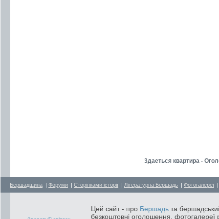
3даеться квартира - Ого
Бершадщина
|
Форуми
|
Сторінками історії
|
Літературна Бершадь
|
Фотогалереї
Цей сайт - про
Бершадь
та бершадський
безкоштовні оголошення, фотогалереї р