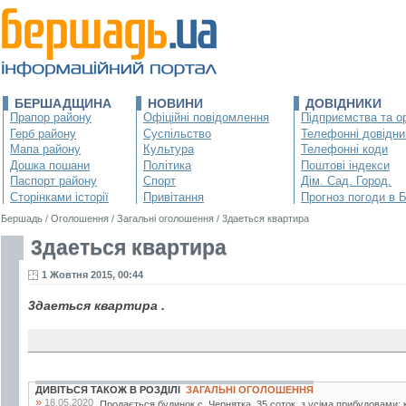
БЕРШАДЩИНА
НОВИНИ
ДОВІДНИКИ
Прапор району
Офіційні повідомлення
Підприємства та ор
Герб району
Суспільство
Телефонні довідни
Мапа району
Культура
Телефонні коди
Дошка пошани
Політика
Поштові індекси
Паспорт району
Спорт
Дім. Сад. Город.
Сторінками історії
Привітання
Прогноз погоди в 
Бершадь
/
Оголошення
/
Загальні оголошення
/
3даеться квартира
3даеться квартира
1 Жовтня 2015, 00:44
3даеться квартира .
ДИВІТЬСЯ ТАКОЖ В РОЗДІЛІ
ЗАГАЛЬНІ ОГОЛОШЕННЯ
»
18.05.2020
Продається будинок с. Чернятка. 35 соток, з усіма прибудовами: к