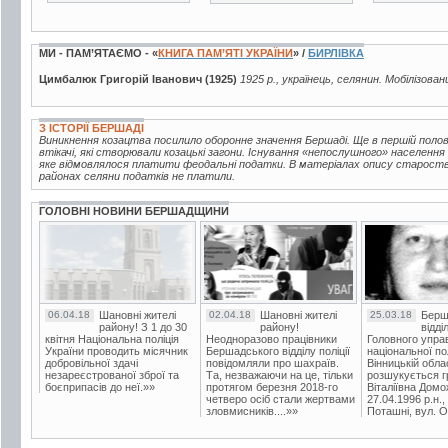
МИ - ПАМ’ЯТАЄМО - «
КНИГА ПАМ’ЯТІ УКРАЇНИ
» /
БИРЛІВКА
Цимбалюк Григорій Іванович (1925)
1925 р., українець, селянин. Мобілізован
З ІСТОРІЇ БЕРШАДІ
Виникнення козацтва посилило оборонне значення Бершаді. Ще в першій половин
втікачі, які створювали козацькі загони. Існування «непослушного» населення
яке відмовлялося платити феодальні податки. В матеріалах опису староства 
районах селяни податків не платили.
ГОЛОВНІ НОВИНИ БЕРШАДЩИНИ
06.04.18
Шановні жителі
02.04.18
Шановні жителі
25.03.18
Берш
району! З 1 до 30
району!
відді
квітня Національна поліція
Неодноразово працівники
Головного упра
України проводить місячник
Бершадського відділу поліції
національної пол
добровільної здачі
повідомляли про шахраїв.
Вінницькій обла
незареєстрованої зброї та
Та, незважаючи на це, тільки
розшукується гр
боєприпасів до неї.»»
протягом березня 2018-го
Віталіївна Домо
четверо осіб стали жертвами
27.04.1996 р.н.,
зловмисників....»»
Поташні, вул. Ос