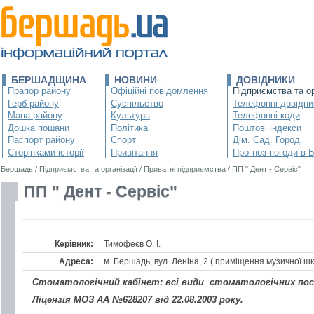
БЕРШАДЩИНА
НОВИНИ
ДОВІДНИКИ
Прапор району
Офіційні повідомлення
Підприємства та ор
Герб району
Суспільство
Телефонні довідни
Мапа району
Культура
Телефонні коди
Дошка пошани
Політика
Поштові індекси
Паспорт району
Спорт
Дім. Сад. Город.
Сторінками історії
Привітання
Прогноз погоди в 
Бершадь
/
Підприємства та організації
/
Приватні підприємства
/
ПП " Дент - Сервіс"
ПП " Дент - Сервіс"
Керівник:
Тимофеєв О. І.
Адреса:
м. Бершадь, вул. Леніна, 2 ( приміщення музичної ш
Стоматологічний кабінет: всі види стоматологічних пос
Ліцензія МОЗ АА №628207 від 22.08.2003 року.