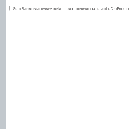
Якщо Ви виявили помилку, виділіть текст з помилкою та натисніть Ctrl+Enter щ