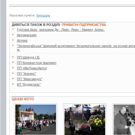
Населені пункти:
Бершадь
ДИВІТЬСЯ ТАКОЖ В РОЗДІЛІ
ПРИВАТНІ ПІДПРИЄМСТВА
»
Гуртова база , магазини Де - Люкс, Люкс - Маркет, Алекс.
»
Автомагазин
»
Аптека
»
"Зеленогайська" Широкий асортимент безалкогольних напоїв на основі артез
м.
»
ПП Шевчук І.В.
»
ПП Коновал Ігор Іванович
»
ПП «ВінТрансАвто»
»
ПП "Альянс"
»
ПП "Максимчук"
»
КП "Буддеталь"
ЦІКАВІ ФОТО
5 фото
10 фото
4 фото