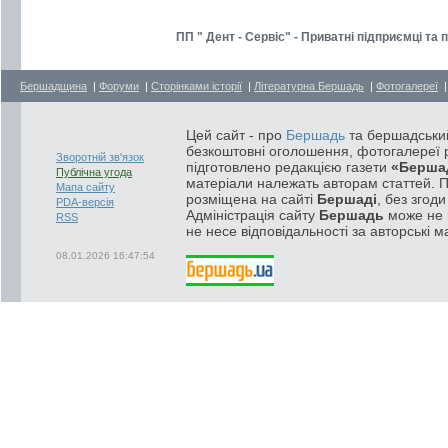
ПП " Дент - Сервіс" - Приватні підприємці т
Бершадщина
|
Форуми
|
Сторінками історії
|
Літературна Бершадь
|
Фотогалереї
Цей сайт - про
Бершадь
та бершадський
безкоштовні оголошення, фотогалереї р
Зворотній зв'язок
підготовлено редакцією газети
«Берша
Публічна угода
матеріали належать авторам статтей. 
Мапа сайту
розміщена на сайті
Бершаді
, без згод
PDA-версія
Адміністрація сайту
Бершадь
може не п
RSS
не несе відповідальності за авторські м
08.01.2026 16:47:54