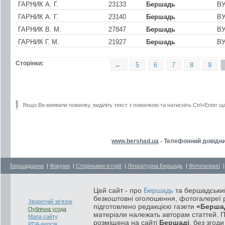
ГАРНИК А. Г.
23133
Бершадь
ВУ
ГАРНИК А. Г.
23140
Бершадь
В
ГАРНИК В. М.
27847
Бершадь
ВУ
ГАРНИК Г. М.
21927
Бершадь
В
Сторінки:
←
5
6
7
8
9
Якщо Ви виявили помилку, виділіть текст з помилкою та натисніть Ctrl+Enter щ
www.bershad.ua
- Телефонний довідни
Бершадщина
|
Форуми
|
Сторінками історії
|
Літературна Бершадь
|
Фотогалереї
Цей сайт - про
Бершадь
та бершадський
безкоштовні оголошення, фотогалереї р
Зворотній зв'язок
підготовлено редакцією газети
«Берша
Публічна угода
матеріали належать авторам статтей. 
Мапа сайту
розміщена на сайті
Бершаді
, без згод
PDA-версія