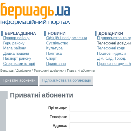
БЕРШАДЩИНА
НОВИНИ
ДОВІДНИКИ
Прапор району
Офіційні повідомлення
Підприємства та ор
Герб району
Суспільство
Телефонні довідни
Мапа району
Культура
Телефонні коди
Дошка пошани
Політика
Поштові індекси
Паспорт району
Спорт
Дім. Сад. Город.
Сторінками історії
Привітання
Прогноз погоди в 
Бершадь
/
Довідники
/
Телефонні довідники
/
Приватні абоненти
Приватні абоненти
Підприємства та організації
Приватні абоненти
Прізвище:
Телефон:
Адреса: