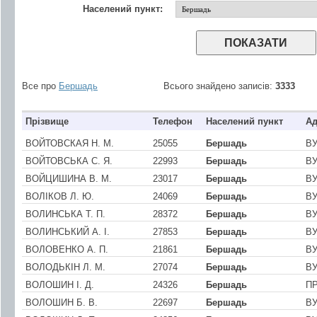
Населений пункт:
Все про
Бершадь
Всього знайдено записів:
3333
Прізвище
Телефон
Населений пункт
Ад
ВОЙТОВСКАЯ Н. М.
25055
Бершадь
В
ВОЙТОВСЬКА С. Я.
22993
Бершадь
В
ВОЙЦИШИНА В. М.
23017
Бершадь
ВУ
ВОЛIКОВ Л. Ю.
24069
Бершадь
ВУ
ВОЛИНСЬКА Т. П.
28372
Бершадь
ВУ
ВОЛИНСЬКИЙ А. I.
27853
Бершадь
ВУ
ВОЛОВЕНКО А. П.
21861
Бершадь
В
ВОЛОДЬКIН Л. М.
27074
Бершадь
ВУ
ВОЛОШИН І. Д.
24326
Бершадь
ПР
ВОЛОШИН Б. В.
22697
Бершадь
ВУ