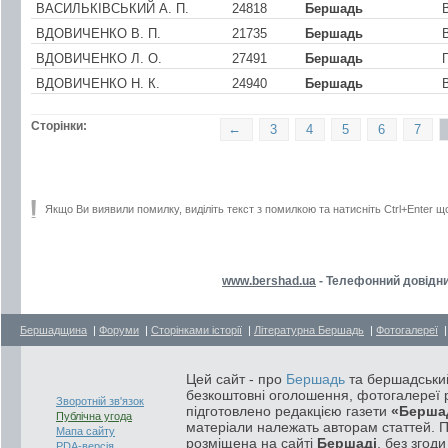
ВАСИЛЬКIВСЬКИЙ А. П.
24818
Бершадь
ВДОВИЧЕНКО В. П.
21735
Бершадь
ВДОВИЧЕНКО Л. О.
27491
Бершадь
ВДОВИЧЕНКО Н. К.
24940
Бершадь
Сторінки:
←
3
4
5
6
7
Якщо Ви виявили помилку, виділіть текст з помилкою та натисніть Ctrl+Enter щ
www.bershad.ua
- Телефонний довідни
Бершадщина
|
Форуми
|
Сторінками історії
|
Літературна Бершадь
|
Фотогалереї
Цей сайт - про
Бершадь
та бершадський
безкоштовні оголошення, фотогалереї р
Зворотній зв'язок
підготовлено редакцією газети
«Берша
Публічна угода
матеріали належать авторам статтей. 
Мапа сайту
розміщена на сайті
Бершаді
, без згод
PDA-версія