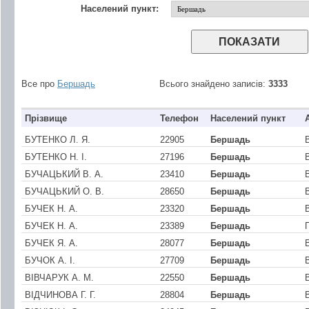
Населений пункт:
Все про
Бершадь
Всього знайдено записів:
3333
Прізвище
Телефон
Населений пункт
БУТЕНКО Л. Я.
22905
Бершадь
БУТЕНКО Н. I.
27196
Бершадь
БУЧАЦЬКИЙ В. А.
23410
Бершадь
БУЧАЦЬКИЙ О. В.
28650
Бершадь
БУЧЕК Н. А.
23320
Бершадь
БУЧЕК Н. А.
23389
Бершадь
БУЧЕК Я. А.
28077
Бершадь
БУЧОК А. I.
27709
Бершадь
ВIВЧАРУК А. М.
22550
Бершадь
ВIДЧИНОВА Г. Г.
28804
Бершадь