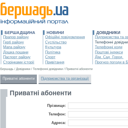
БЕРШАДЩИНА
НОВИНИ
ДОВІДНИКИ
Прапор району
Офіційні повідомлення
Підприємства та ор
Герб району
Суспільство
Телефонні довідни
Мапа району
Культура
Телефонні коди
Дошка пошани
Політика
Поштові індекси
Паспорт району
Спорт
Дім. Сад. Город.
Сторінками історії
Привітання
Прогноз погоди в 
Бершадь
/
Довідники
/
Телефонні довідники
/
Приватні абоненти
Приватні абоненти
Підприємства та організації
Приватні абоненти
Прізвище:
Телефон:
Адреса: