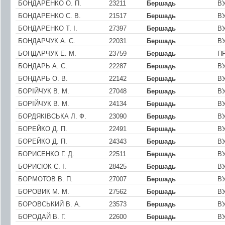
БОНДАРЕНКО О. П.
23211
Бершадь
ВУ
БОНДАРЕНКО С. В.
21517
Бершадь
В
БОНДАРЕНКО Т. I.
27397
Бершадь
В
БОНДАРЧУК А. С.
22031
Бершадь
В
БОНДАРЧУК Е. М.
23759
Бершадь
П
БОНДАРЬ А. С.
22287
Бершадь
ВУ
БОНДАРЬ О. В.
22142
Бершадь
ВУ
БОРIЙЧУК В. М.
27048
Бершадь
В
БОРIЙЧУК В. М.
24134
Бершадь
В
БОРДЯКIВСЬКА Л. Ф.
23090
Бершадь
В
БОРЕЙКО Д. П.
22491
Бершадь
В
БОРЕЙКО Д. П.
24343
Бершадь
В
БОРИСЕНКО Г. Д.
22511
Бершадь
ВУ
БОРИСЮК С. I.
28425
Бершадь
В
БОРМОТОВ В. П.
27007
Бершадь
В
БОРОВИК М. М.
27562
Бершадь
В
БОРОВСЬКИЙ В. А.
23573
Бершадь
ВУ
БОРОДАЙ В. Г.
22600
Бершадь
ВУ