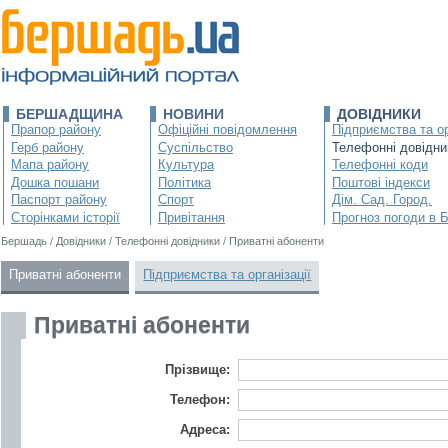
БЕРШАДЩИНА
НОВИНИ
ДОВІДНИКИ
Прапор району
Офіційні повідомлення
Підприємства та ор
Герб району
Суспільство
Телефонні довідни
Мапа району
Культура
Телефонні коди
Дошка пошани
Політика
Поштові індекси
Паспорт району
Спорт
Дім. Сад. Город.
Сторінками історії
Привітання
Прогноз погоди в 
Бершадь
/
Довідники
/
Телефонні довідники
/
Приватні абоненти
Приватні абоненти
Підприємства та організації
Приватні абоненти
Прізвище:
Телефон:
Адреса: