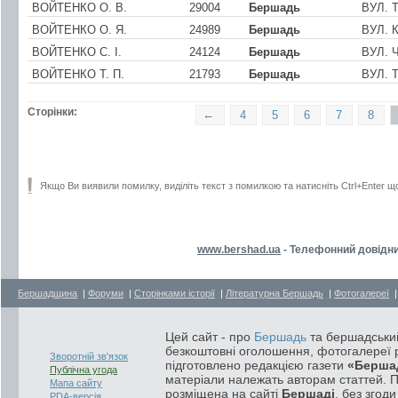
ВОЙТЕНКО О. В.
29004
Бершадь
ВУЛ. 
ВОЙТЕНКО О. Я.
24989
Бершадь
ВУЛ. 
ВОЙТЕНКО С. I.
24124
Бершадь
ВУЛ. 
ВОЙТЕНКО Т. П.
21793
Бершадь
ВУЛ. 
Сторінки:
←
4
5
6
7
8
Якщо Ви виявили помилку, виділіть текст з помилкою та натисніть Ctrl+Enter щ
www.bershad.ua
- Телефонний довідни
Бершадщина
|
Форуми
|
Сторінками історії
|
Літературна Бершадь
|
Фотогалереї
Цей сайт - про
Бершадь
та бершадський
безкоштовні оголошення, фотогалереї р
Зворотній зв'язок
підготовлено редакцією газети
«Берша
Публічна угода
матеріали належать авторам статтей. 
Мапа сайту
розміщена на сайті
Бершаді
, без згод
PDA-версія